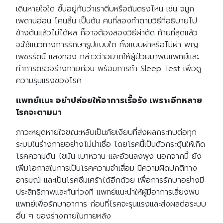
เดินหายใจใด ขึ้นอยู่กับว่าเราตีบหรือตันตรงไหน เช่น จมูก
เพดานอ่อน โคนลิ้น เป็นต้น คนที่ลองทำตามวิธีที่อธิบายไป
ข้างต้นแล้วไม่ได้ผล ก็อาจต้องลองวิธีผ่าตัด ท้ายที่สุดแล้ว
จะใช้แนวทางการรักษารูปแบบใด ทั้งแบบผ่าหรือไม่ผ่า พญ.
เพชรรัตน์ แสงทอง กล่าวว่าอยากให้ผู้ป่วยมาพบแพทย์และ
ทำการตรวจร่างกายก่อน พร้อมการทำ Sleep Test เพื่อดู
ความรุนแรงของโรค
แพทย์แนะ อย่าปล่อยให้อาการเรื้อรัง เพราะอีกหลาย
โรคจะตามมา
ภาวะหยุดหายใจขณะหลับเป็นภัยเงียบที่ส่งผลกระทบต่อทุก
ระบบในร่างกายอย่างไม่น่าเชื่อ โดยโรคนี้เป็นตัวกระตุ้นให้เกิด
โรคความดัน ไขมัน เบาหวาน และอ้วนลงพุง นอกจากนี้ ยัง
เพิ่มโอกาสในการเป็นโรคความจำเสื่อม มีความผิดปกติทาง
อารมณ์ และเป็นโรคซึมเศร้าได้อีกด้วย เพื่อการรักษาอย่างมี
ประสิทธิภาพและทันท่วงที แพทย์แนะนำให้ผู้มีอาการเสี่ยงพบ
แพทย์เพื่อรักษาอาการ ก่อนที่โรคจะรุนแรงและส่งผลต่อระบบ
อื่น ๆ ของร่างกายในภายหลัง