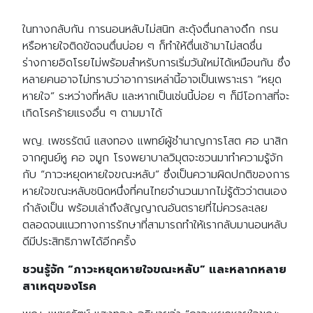
ในทางกลับกัน การนอนหลับไม่สนิท สะดุ้งตื่นกลางดึก กรน
หรือหายใจติดขัดจนตื่นบ่อย ๆ ก็ทำให้ตื่นเช้ามาไม่สดชื่น
ร่างกายอิดโรยไม่พร้อมสำหรับการเริ่มวันใหม่ได้เหมือนกัน ซึ่ง
หลายคนอาจไม่ทราบว่าอาการเหล่านี้อาจเป็นเพราะเรา “หยุด
หายใจ” ระหว่างที่หลับ และหากเป็นเช่นนี้บ่อย ๆ ก็มีโอกาสที่จะ
เกิดโรคร้ายแรงอื่น ๆ ตามมาได้
พญ. เพชรรัตน์ แสงทอง แพทย์ผู้ชำนาญการโสต ศอ นาสิก
จากศูนย์หู คอ จมูก โรงพยาบาลวิมุตจะชวนมาทำความรู้จัก
กับ “ภาวะหยุดหายใจขณะหลับ” ซึ่งเป็นความผิดปกติของการ
หายใจขณะหลับชนิดหนึ่งที่คนไทยจำนวนมากไม่รู้ตัวว่าตนเอง
กำลังเป็น พร้อมเล่าถึงสัญญาณอันตรายที่ไม่ควรละเลย
ตลอดจนแนวทางการรักษาที่สามารถทำให้เรากลับมานอนหลับ
ดีมีประสิทธิภาพได้อีกครั้ง
ชวนรู้จัก “ภาวะหยุดหายใจขณะหลับ” และหลากหลาย
สาเหตุของโรค