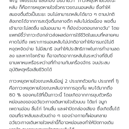
พญ. เพชรรัตน์ แสงทอง อธิบายว่า “ภาวะหยุดหายใจขณะ
หลับ ก็คือการหยุดหายใจชั่วคราวขณะนอนหลับ ซึ่งทำให้
สมองตื่นตัวเป็นระยะ จนไม่สามารถหลับได้ยาว ๆ ตามปกติ
สังเกตได้จากการสะดุ้งตื่นกลางดึก หลับไม่ต่อเนื่อง พอตื่น
เช้ามาจะไม่สดชื่น แม้นอนนาน ๆ ก็ยังง่วงตอนกลางวัน” โดย
แพทย์ชี้ว่าภาวะดังกล่าวส่งผลต่อการใช้ชีวิตในแบบที่หลายคน
คาดไม่ถึง เพราะการนอนหลับไม่ปกติอาจทำให้อารมณ์ไม่ดี
หงุดหงิดง่าย ไม่มีสมาธิ จนทำให้ประสิทธิภาพในการทำงานลด
ลง และหากโชคร้าย ก็อาจเกิดอาการหลับในระหว่างที่ขับขี่
ยานพาหนะหรือระหว่างที่ทำงานกับเครื่องจักร จนประสบ
อุบัติเหตุหรือเสียชีวิตได้
ภาวะหยุดหายใจขณะหลับมีอยู่ 2 ประเภทด้วยกัน ประเภทที่ 1)
คือภาวะหยุดหายใจขณะหลับจากการอุดกั้น พบได้มากถึง
80 % ของคนไข้ที่เป็นภาวะนี้ โดยเกิดจากการยุบตัวหรือ
หย่อนลงของอวัยวะทางเดินหายใจส่วนบน ได้แก่ จมูก
เพดานอ่อน ลิ้นไก่ โคนลิ้น และฝาปิดกล่องเสียง ซึ่งเกิดขึ้นได้
ตอนที่เราหลับและส่วนต่าง ๆ ของร่างกายก็ผ่อนคลาย
อวัยวะทางเดินหายใจเหล่านี้ก็อาจหย่อนลงทำให้ปิดทางเดิน