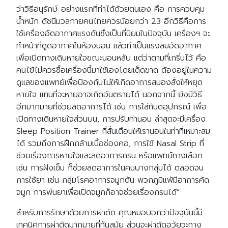
ว่าวิธีอนุรักษ์ อย่างแรกที่ทำได้ด้วยตนเอง คือ การควบคุม
น้ำหนัก ดัชนีมวลกายคนไทยควรน้อยกว่า 23 อีกวิธีคือการ
ใช้เครื่องอัดอากาศแรงดันซึ่งเป็นที่นิยมในปัจจุบัน เครื่องฯ จะ
ทำหน้าที่ดูดอากาศในห้องนอน แล้วทำเป็นแรงลมอัดอากาศ
เพื่อเปิดทางเดินหายใจขณะนอนหลับ แต่ว่าตามที่เกริ่นไว้ คือ
คนไข้ไม่ควรซื้อเครื่องนี้มาใช้เองโดยเด็ดขาด ต้องอยู่ในความ
ดูแลของแพทย์เพื่อป้องกันไม่ให้เกิดอาการสมองสั่งให้หยุด
หายใจ แทนที่จะหายอาจเกิดอันตรายได้ นอกจากนี้ ยังมีวิธี
อีกมากมายที่ช่วยลดอาการได้ เช่น การใส่ทันตอุปกรณ์ เพื่อ
เปิดทางเดินหายใจส่วนบน, การปรับท่านอน ล่าสุดจะมีเครื่อง
Sleep Position Trainer ที่สั่นเตือนให้เรานอนในท่าที่เหมาะสม
ได้ รวมถึงการฝึกกล้ามเนื้อช่องคอ, การใช้ Nasal Strip ที่
ช่วยเรื่องการหายใจและลดอาการกรน หรือแพทย์ทางเลือก
เช่น การฝังเข็ม ก็ช่วยลดอาการในคนบางกลุ่มได้ ตลอดจน
การใช้ยา เช่น กลุ่มโรคอาการจมูกตัน พวกภูมิแพ้มีอาการคัด
จมูก การพ่นยาเพื่อเปิดจมูกก็อาจช่วยเรื่องกรนได้”
สำหรับการรักษาด้วยการผ่าตัด คุณหมอบอกว่าปัจจุบันนี้มี
เทคนิคการผ่าตัดมากมายที่ทันสมัย ส่วนจะผ่าตัดอวัยวะทาง