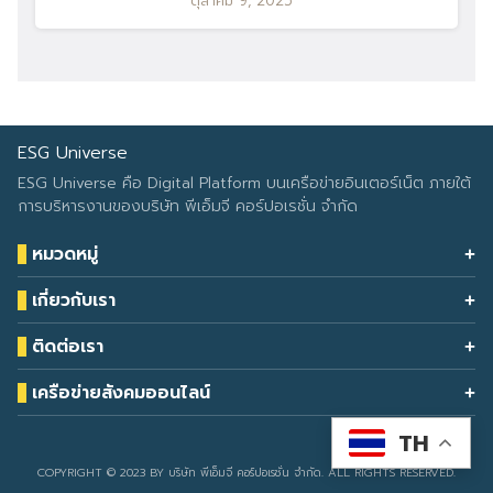
ตุลาคม 9, 2025
ESG Universe
ESG Universe คือ Digital Platform บนเครือข่ายอินเตอร์เน็ต ภายใต้
การบริหารงานของบริษัท พีเอ็มจี คอร์ปอเรชั่น จำกัด
หมวดหมู่
Health & Wellness
เกี่ยวกับเรา
Eco Icon
Our Services
ESG Data
ติดต่อเรา
About Us
โทรศัพท์: 090-549-2524
Climate Change
Contact Us
เครือข่ายสังคมออนไลน์
ESG Report
TH
Developed by
sarunyacrop
COPYRIGHT © 2023 BY บริษัท พีเอ็มจี คอร์ปอเรชั่น จำกัด. ALL RIGHTS RESERVED.