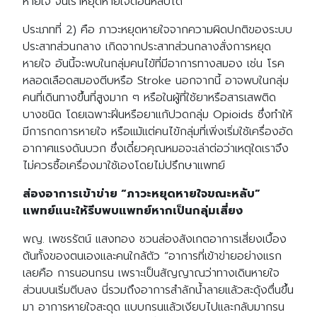
หายใจ จนเราหยุดหายใจตอนหลับได้
ประเภทที่ 2) คือ ภาวะหยุดหายใจจากความผิดปกติของระบบ
ประสาทส่วนกลาง เกิดจากประสาทส่วนกลางสั่งการหยุด
หายใจ อันนี้จะพบในกลุ่มคนไข้ที่มีอาการทางสมอง เช่น โรค
หลอดเลือดสมองตีบหรือ Stroke นอกจากนี้ อาจพบในกลุ่ม
คนที่เดินทางขึ้นที่สูงมาก ๆ หรือในผู้ที่ใช้ยาหรือสารเสพติด
บางชนิด โดยเฉพาะฝิ่นหรือยาแก้ปวดกลุ่ม Opioids ซึ่งทำให้
มีการกดการหายใจ หรือแม้แต่คนไข้กลุ่มที่เพิ่งเริ่มใช้เครื่องอัด
อากาศแรงดันบวก ซึ่งเดี๋ยวคุณหมอจะเล่าต่อว่าเหตุใดเราจึง
ไม่ควรซื้อเครื่องมาใช้เองโดยไม่ปรึกษาแพทย์
ส่องอาการเข้าข่าย “ภาวะหยุดหายใจขณะหลับ”
แพทย์แนะให้รีบพบแพทย์หากเป็นกลุ่มเสี่ยง
พญ. เพชรรัตน์ แสงทอง ชวนส่องสังเกตอาการเสี่ยงเบื้อง
ต้นทั้งของตนเองและคนใกล้ตัว “อาการที่เข้าข่ายอย่างแรก
เลยคือ การนอนกรน เพราะเป็นสัญญาณว่าทางเดินหายใจ
ส่วนบนเริ่มตีบลง นี่รวมถึงอาการสำลักน้ำลายแล้วสะดุ้งตื่นขึ้น
มา อาการหายใจสะดุด แบบกรนแล้วเงียบไปและกลับมากรน