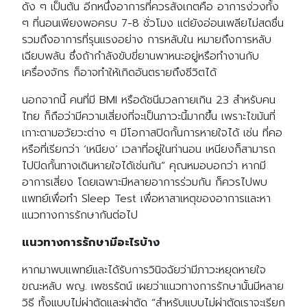
ดัง ๆ เป็นต้น อีกหนึ่งอาการที่ควรสังเกตคือ อาการง่วงทั้ง
ๆ ที่นอนเพียงพอครบ 7-8 ชั่วโมง แต่ยังอ่อนเพลียไม่สดชื่น
รวมถึงอาการที่รุนแรงอย่าง การหลับใน หมายถึงการหลับ
เฉียบพลัน ซึ่งถ้ากำลังขับขี่ยานพาหนะอยู่หรือทำงานกับ
เครื่องจักร ก็อาจทำให้เกิดอันตรายถึงชีวิตได้
นอกจากนี้ คนที่มี BMI หรือดัชนีมวลกายเกิน 23 สำหรับคน
ไทย ก็ถือว่ามีความเสี่ยงที่จะเป็นภาวะนี้มากขึ้น เพราะไขมันที่
เกาะตามอวัยวะต่าง ๆ มีโอกาสปิดกั้นการหายใจได้ เช่น ที่คอ
หรือที่เรียกว่า ‘เหนียง’ เวลาที่อยู่ในท่านอน เหนียงก็สามารถ
ไปปิดกั้นทางเดินหายใจได้เช่นกัน” คุณหมอบอกว่า หากมี
อาการเสี่ยง โดยเฉพาะมีหลายอาการร่วมกัน ก็ควรไปพบ
แพทย์เพื่อทำ Sleep Test เพื่อหาสาเหตุของอาการและหา
แนวทางการรักษากันต่อไป
แนวทางการรักษามีอะไรบ้าง
หากมาพบแพทย์และได้รับการวินิจฉัยว่ามีภาวะหยุดหายใจ
ขณะหลับ พญ. เพชรรัตน์ เผยว่าแนวทางการรักษานั้นมีหลาย
วิธี ทั้งแบบไม่ผ่าตัดและผ่าตัด “สำหรับแบบไม่ผ่าตัดเราจะเรียก