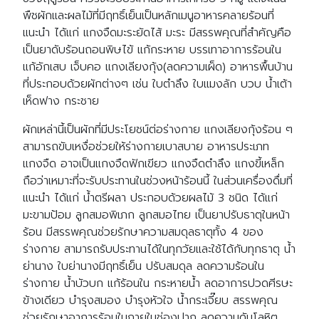
พืชผักและผลไม้ที่มีฤทธิ์เย็นเป็นหลักเมนูอาหารคลายร้อนที่
แนะนำ ได้แก่ แกงจืดมะระยัดไส้ มะระ มีสรรพคุณที่สำคัญคือ
เป็นยาดับร้อนถอนพิษไข้ แก้กระหาย บรรเทาอาการร้อนใน
แก้อักเสบ เจ็บคอ แกงเลียงกุ้ง(ลดความเผ็ด) อาหารพื้นบ้าน
ที่ประกอบด้วยผักต่างๆ เช่น ใบตำลึง ใบแมงลัก บวบ น้ำเต้า
เห็ดฟาง กระชาย
ผักเหล่านี้เป็นผักที่มีประโยชน์ต่อร่างกาย แกงเลียงกุ้งร้อน ๆ
สามารถขับเหงื่อช่วยให้ร่างกายเบาสบาย อาหารประเภท
แกงจืด อาจเป็นแกงจืดฟักเขียว แกงจืดตำลึง แกงขี้เหล็ก
ถือว่าเหมาะที่จะรับประทานในช่วงหน้าร้อนนี้ ในส่วนเครื่องดื่มที่
แนะนำ ได้แก่ น้ำตรีผลา ประกอบด้วยผลไม้ 3 ชนิด ได้แก่
มะขามป้อม ลูกสมอพิเภก ลูกสมอไทย เป็นยาปรับธาตุในหน้า
ร้อน มีสรรพคุณช่วยรักษาความสมดุลธาตุทั้ง 4 ของ
ร่างกาย สามารถรับประทานได้ในทุกวัยและใช้ได้กับทุกธาตุ น้ำ
ย่านาง ใบย่านางมีฤทธิ์เย็น ปรับสมดุล ลดความร้อนใน
ร่างกาย น้ำบัวบก แก้ร้อนใน กระหายน้ำ ลดอาการปวดศีรษะ
ข้างเดียว บำรุงสมอง บำรุงหัวใจ น้ำกระเจี๊ยบ สรรพคุณ
ช่วยรักษาอาการร้อนในภายในช่องปาก ลดความดันโลหิต