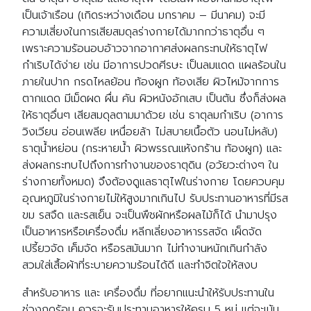
เป็นเจ้าเรือน (เกิดระหว่างเดือน มกราคม – มีนาคม) จะมี
ความเสี่ยงในการเสียสมดุลร่างกายได้มากกว่าธาตุอื่น ๆ
เพราะความร้อนอบอ้าวจากอากาศส่งผลกระทบให้ธาตุไฟ
กำเริบได้ง่าย เช่น มีอาการปวดศีรษะ เป็นลมแดด แผลร้อนใน
ภายในปาก กรดไหลย้อน ท้องผูก ท้องเสีย ผิวไหม้จากการ
ตากแดด มีเม็ดผด ผื่น คัน ผิวหนังอักเสบ เป็นต้น ซึ่งก็ส่งผล
ให้ธาตุอื่นๆ เสียสมดุลตามมาด้วย เช่น ธาตุลมกำเริบ (อาการ
วิงเวียน อ่อนเพลีย เหนื่อยล้า ไม่สบายเนื้อตัว นอนไม่หลับ)
ธาตุน้ำหย่อน (กระหายน้ำ ผิวพรรณแห้งกร้าน ท้องผูก) และ
ส่งผลกระทบไปถึงการทำงานของธาตุดิน (อวัยวะต่างๆ ใน
ร่างกายทั้งหมด) จึงต้องดูแลธาตุไฟในร่างกาย โดยควบคุม
อุณหภูมิในร่างกายไม่ให้สูงมากเกินไป รับประทานอาหารที่มีรส
ขม รสจืด และรสเย็น จะเป็นพืชผักหรือผลไม้ก็ได้ นำมาปรุง
เป็นอาหารหรือเครื่องดื่ม หลีกเลี่ยงอาหารรสจัด เผ็ดจัด
เปรี้ยวจัด เค็มจัด หรือรสมันมาก ไม่ทำงานหนักเกินกำลัง
สวมใส่เสื้อผ้าที่ระบายความร้อนได้ดี และทำจิตใจให้สงบ
สำหรับอาหาร และ เครื่องดื่ม ที่อยากแนะนำให้รับประทานใน
ช่วงฤดูร้อน ควรจะรับประทานอาหารให้ครบ 5 หมู่ แต่จะเน้น