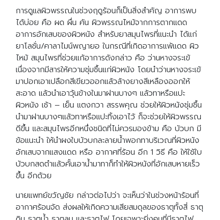
การดูแลผิวพรรณในช่วงฤดูร้อนก็เป็นสิ่งสำคัญ อาการพบ
ได้บ่อย คือ ผด ผื่น คัน ผิวพรรณไหม้จากการตากแดด
อาการอักเสบของผิวหนัง สำหรับยาสมุนไพรที่แนะนำ ได้แก่
ยาโลชั่น/คาลาไมน์พญายอ ในกรณีที่เกิดอาการแพ้แดด ผิว
ไหม้ สมุนไพรที่ช่วยแก้อาการดังกล่าว คือ ว่านหางจระเข้
เนื่องจากมีสารให้ความชุ่มชื้นแก่ผิวหนัง โดยนำว่านหางจระเข้
มาปอกเอาเปลือกสีเขียวออกแล้วล้างยางสีเหลืองออกให้
สะอาด แล้วนำเอาวุ้นข้างในมาฝานบางๆ แล้วทาหรือแปะ
ผิวหนัง เช้า – เย็น แตงกวา สรรพคุณ ช่วยให้ผิวหนังชุ่มชื้น
นำมาฝานบางๆแล้วทาหรือแปะทิ้งเอาไว้ ก็จะช่วยให้ผิวพรรณ
ดีขึ้น และสมุนไพรอีกหนึ่งชนิดที่ไม่ควรมองข้าม คือ บัวบก มี
ข้อแนะนำ ให้นำผงใบบัวบกละลายน้ำพอกทาบริเวณที่ผิวหนัง
อักเสบจากแสงแดด หรือ อากาศที่ร้อน อีก 1 วิธี คือ ให้ใช้ใบ
บัวบกสดตำแล้วคั้นเอาน้ำมาทาก็ทำให้ผิวหนังที่อักเสบหายเร็ว
ขึ้น อีกด้วย
นายแพทย์ขวัญชัย กล่าวต่อไปว่า จะเห็นว่าในช่วงหน้าร้อนที่
อากาศร้อนจัด ส่งผลให้เกิดความเสียสมดุลของธาตุทั้งสี่ ธาตุ
ดิน ธาตุน้ำ ธาตุลม และธาตุไฟ โดยเฉพาะยิ่งคนที่มีธาตุไฟ