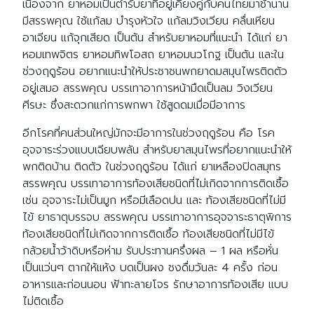
เนื่องจาก ยาหอมเป็นตำรับยาที่อยู่เคียงคู่กับคนไทยมาช้านาน
มีสรรพคุณ ใช้แก้ลม บำรุงหัวใจ แก้ลมวิงเวียน คลื่นเหียน
อาเจียน แก้จุกเสียด เป็นต้น สำหรับยาหอมที่แนะนำ ได้แก่ ยา
หอมเทพจิตร ยาหอมทิพโอสถ ยาหอมนวโกฐ เป็นต้น และใน
ช่วงฤดูร้อน อยากแนะนำให้ประชาชนพกยาดมสมุนไพรติดตัว
อยู่เสมอ สรรพคุณ บรรเทาอาการหน้ามืดเป็นลม วิงเวียน
ศีรษะ ซึ่งสะดวกแก่การพกพา ใช้สูดดมเมื่อมีอาการ
อีกโรคที่คนส่วนใหญ่มักจะมีอาการในช่วงฤดูร้อน คือ โรค
อุจจาระร่วงแบบเฉียบพลัน สำหรับยาสมุนไพรที่อยากแนะนำให้
พกติดบ้าน ติดตัว ในช่วงฤดูร้อน ได้แก่ ยาเหลืองปิดสมุทร
สรรพคุณ บรรเทาอาการท้องเสียชนิดที่ไม่เกิดจากการติดเชื้อ
เช่น อุจจาระไม่เป็นมูก หรือมีเลือดปน และ ท้องเสียชนิดที่ไม่มี
ไข้ ยาธาตุบรรจบ สรรพคุณ บรรเทาอาการอุจจาระธาตุพิการ
ท้องเสียชนิดที่ไม่เกิดจากการติดเชื้อ ท้องเสียชนิดที่ไม่มีไข้
กล้วยน้ำว้าดิบหรือห่าม รับประทานครึ่งผล – 1 ผล หรือหั่น
เป็นแว่นๆ ตากให้แห้ง บดเป็นผง ชงดื่มวันละ 4 ครั้ง ก่อน
อาหารและก่อนนอน ฟ้าทะลายโจร รักษาอาการท้องเสีย แบบ
ไม่ติดเชื้อ