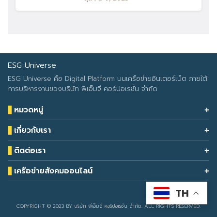
ESG Universe
ESG Universe คือ Digital Platform บนเครือข่ายอินเตอร์เน็ต ภายใต้
การบริหารงานของบริษัท พีเอ็มจี คอร์ปอเรชั่น จำกัด
หมวดหมู่
Health & Wellness
เกี่ยวกับเรา
Eco Icon
Our Services
ESG Data
ติดต่อเรา
About Us
โทรศัพท์: 090-549-2524
Climate Change
Contact Us
เครือข่ายสังคมออนไลน์
ESG Report
TH
Developed by
sarunyacrop
COPYRIGHT © 2023 BY บริษัท พีเอ็มจี คอร์ปอเรชั่น จำกัด. ALL RIGHTS RESERVED.