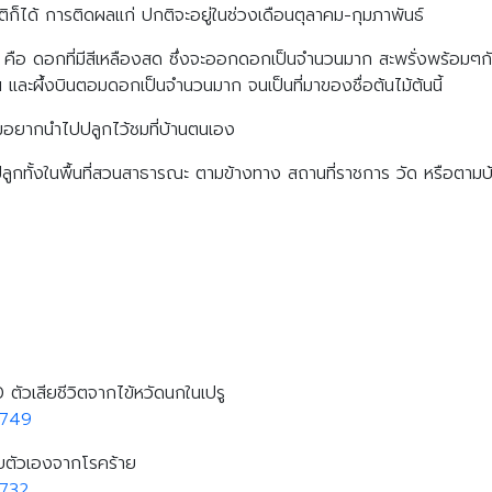
ได้ การติดผลแก่ ปกติจะอยู่ในช่วงเดือนตุลาคม-กุมภาพันธ์
ผึ้ง คือ ดอกที่มีสีเหลืองสด ซึ่งจะออกดอกเป็นจำนวนมาก สะพรั่งพร้อมๆกันท
ละผึ้งบินตอมดอกเป็นจำนวนมาก จนเป็นที่มาของชื่อต้นไม้ต้นนี้
ามอยากนำไปปลูกไว้ชมที่บ้านตนเอง
ปลูกทั้งในพื้นที่สวนสาธารณะ ตามข้างทาง สถานที่ราชการ วัด หรือตามบ้านเ
ัวเสียชีวิตจากไข้หวัดนกในเปรู
Search
Search
9749
for:
่วยตัวเองจากโรคร้าย
9732