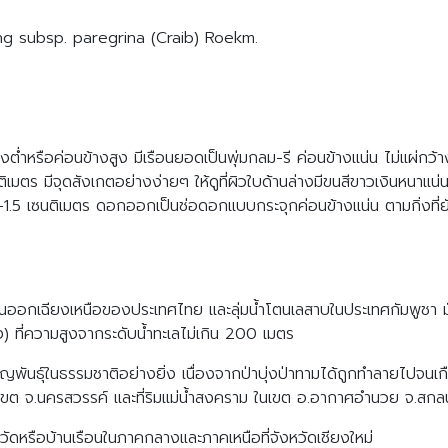
ing subsp. paregrina (Craib) Roekm.
ต่ำหรือค่อนข้างสูง มีเรือนยอดเป็นพุ่มกลม-รี ค่อนข้างแน่น ไม่แผ่กว้า
ิเมตร มีจุดสังเกตอย่างง่ายๆ ให้ดูที่ผิวใบด้านล่างมีขนสีขาวเงินหนาแน
5 เซนติเมตร ดอกออกเป็นช่อดอกแบบกระจุกค่อนข้างแน่น ตามกิ่งที่ยั
ันออกเฉียงเหนือของประเทศไทย และลุ่มน้ำโตนเลสาบในประเทศกัมพูชา มัก
วมถึง) ที่ความสูงจากระดับน้ำทะเลไม่เกิน 200 เมตร
ูญพันธุ์ในธรรมชาติอย่างยิ่ง เนื่องจากป่าบุ่งป่าทามได้ถูกทำลายไปจน
่านในเขต จ.นครสวรรค์ และที่ริมแม่น้ำสงคราม ในเขต อ.อากาศอำนวย จ.ส
ตามวัดหรือบ้านเรือนในภาคกลางและภาคเหนือที่จังหวัดเชียงใหม่