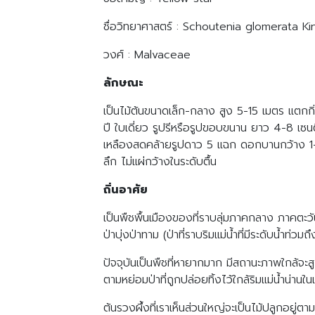
ชื่อวิทยาศาสตร์ : Schoutenia glomerata K
วงศ์ : Malvaceae
ลักษณะ
เป็นไม้ต้นขนาดเล็ก-กลาง สูง 5-15 เมตร แตกกิ่ง
ปี ใบเดี่ยว รูปรีหรือรูปขอบขนาน ยาว 4-8 เซนต
เหลืองสดคล้ายรูปดาว 5 แฉก ดอกบานกว้าง 1-1.
ลึก ไม่แผ่กว้างในระดับตื้น
ถิ่นอาศัย
เป็นพืชพื้นเมืองของที่ราบลุ่มภาคกลาง ภาคตะว
ป่าบุ่งป่าทาม (ป่าที่ราบริมแม่น้ำที่มีระดับน้ำท่
ปัจจุบันเป็นพืชที่หายากมาก มีสถานะภาพใกล้จะส
ตามหย่อมป่าที่ถูกปล่อยทิ้งไว้ใกล้ริมแม่น้ำน
ต้นรวงผึ้งที่เราเห็นส่วนใหญ่จะเป็นไม้ปลูกอยู่