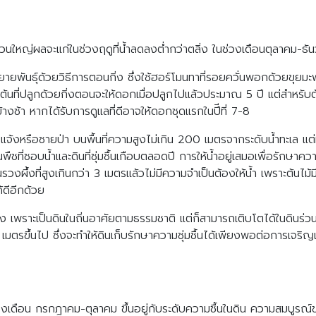
วนใหญ่ผลจะแก่ในช่วงฤดูที่น้ำลดลงต่ำกว่าตลิ่ง ในช่วงเดือนตุลาคม-ธัน
ายพันธุ์ด้วยวิธีการตอนกิ่ง ซึ่งใช้ฮอร์โมนทาที่รอยควั่นพอกด้วยขุยมะ
บต้นที่ปลูกด้วยกิ่งตอนจะให้ดอกเมื่อปลูกไปแล้วประมาณ 5 ปี แต่สำหรับต
ช้า หากได้รับการดูแลที่ดีอาจให้ดอกชุดแรกในปีีที่ 7-8
างแจ้งหรือชายป่า บนพื้นที่ความสูงไม่เกิน 200 เมตรจากระดับน้ำทะเล แ
ที่ชอบน้ำและดินที่ชุ่มชื้นเกือบตลอดปี การให้น้ำอยู่เสมอเพื่อรักษาควา
วงผึ้งที่สูงเกินกว่า 3 เมตรแล้วไม่มีความจำเป็นต้องให้น้ำ เพราะต้นไม
้ดีอีกด้วย
ผึ้ง เพราะเป็นดินในถิ่นอาศัยตามธรรมชาติ แต่ก็สามารถเติบโตได้ในดินร่
 เมตรขึ้นไป ซึ่งจะทำให้ดินเก็บรักษาความชุ่มชื้นได้เพียงพอต่อการเจร
ช่วงเดือน กรกฎาคม-ตุลาคม ขึ้นอยู่กับระดับความชื้นในดิน ความสมบู