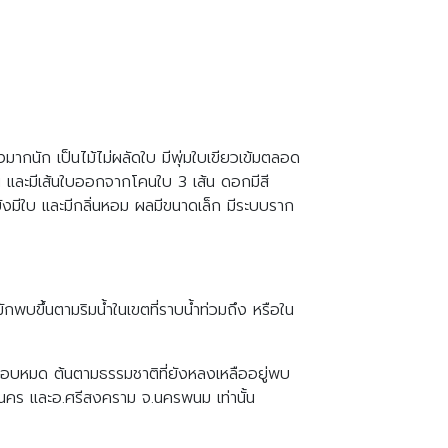
งมากนัก เป็นไม้ไม่ผลัดใบ มีพุ่มใบเขียวเข้มตลอด
่น และมีเส้นใบออกจากโคนใบ 3 เส้น ดอกมีสี
งมีใบ และมีกลิ่นหอม ผลมีขนาดเล็ก มีระบบราก
พบขึ้นตามริมน้ำในเขตที่ราบน้ำท่วมถึง หรือใน
เกือบหมด ต้นตามธรรมชาติที่ยังหลงเหลืออยู่พบ
กลนคร และอ.ศรีสงคราม จ.นครพนม เท่านั้น