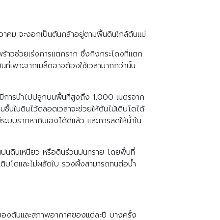
วาคม จะงอกเป็นต้นกล้าอยู่ตามพื้นดินใกล้ต้นแม่
พร้าวช่วยเร่งการแตกราก ซึ่งกิ่งกระโดงที่แตก
้นที่เพาะจากเมล็ดอาจต้องใช้เวลามากกว่านั้น
ต่มีการนำไปปลูกบนพื้นที่สูงถึง 1,000 เมตรจาก
มชื้นในดินไว้ตลอดเวลาจะช่วยให้ต้นไม้เติบโตได้
้มีระบบรากหากินเองได้ดีแล้ว และการลดให้น้ำใน
วนปนดินเหนียว หรือดินร่วนปนทราย โดยพื้นที่
ิญเติบโตและไม่ผลัดใบ รวงผึ้งสามารถทนต่อน้ำ
รณ์ของต้นและสภาพอากาศของแต่ละปี บางครั้ง