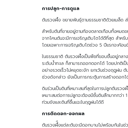
การปลูก-การดูแล
ต้นรวงผึ้ง ขยายพันธุ์ตามธรรมชาติด้วยเมล็ด ส่
สำหรับต้นที่ขายอยู่ตามท้องตลาดเกือบทั้งหมดขย
จากโคนต้นจะมีการเจริญเติบโตได้ดีที่สุด สำหรั
โดยเฉพาะการเจริญเติบโตช่วง 5 ปีแรกจะค้อนข้าง
ในธรรมชาติ ต้นรวงผึ้งเป็นพืชที่ขอบขึ้นอยู่กล
ระดับน้ำทะเล ก็สามารถออกดอกได้ โดยปกติเป็นพืช
อย่างรวดเร็วไม่หยุดชะงัก ยกเว้นช่วงฤดูฝน ต้นร
ช่วงดังกล่าว ยังเป็นการกระตุ้นการสร้างดอกได
ดินร่วนเป็นดินที่เหมาะสมที่สุดในการปลูกต้นรวง
เหมาะสมต่อการปลูกจะต้องมีชั้นดินลึกมากกว่า 1
ท่วมขังและดินที่ชื้นแฉะในฤดูฝนได้ดี
การติดดอก-ออกผล
ต้นรวงผึ้ืงแต่ละต้นจะมีดอกบานไม่พร้อมกันใน