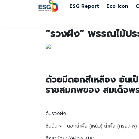
ESG Report
Eco Icon
C
“รวงผึ้ง” พรรณไม้ประ
ด้วยมีดอกสีเหลือง อัน
ราชสมภพของ สมเด็จพระเ
ต้นรวงผึ้ง
ชื่ออื่น ๆ : ดอกน้ำผึ้ง (เหนือ) น้ำผึ้ง (กรุง
ชื่อสามัญ : Yellow star