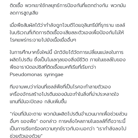
ติดเชื้อ พวกเขาใช้กลยุทธ์การป้องกันที่แตกต่างกัน: พวกมัน
ลดการสูญเสีย
เมื่อพืชสัมผัสได้ว่ากำลังถูกโจมตีโดยจุลินทรีย์ที่รุกราน เซลล์
ในบริเวณที่เกิดการติดเชื้อจะเสียสละตัวเองเพื่อป้องกันไม่ให้
โรคแพร่กระจายไปยังเนื้อเยื่ออื่นๆ
ในการศึกษาครั้งใหม่นี้ นักวิจัยได้วัดการเปลี่ยนแปลงในการ
ผลิตโปรตีน ซึ่งเป็นโมเลกุลของสิ่งมีชีวิต ภายในเซลล์ใบของ
พืชอาราบิดอปซิสที่ติดเชื้อแบคทีเรียที่เรียกว่า
Pseudomonas syringae
ทีมงานพบว่าก่อนที่เซลล์พืชที่เป็นโรคจะทำลายตัวเอง
เครื่องจักรสร้างโปรตีนของมันจะทำในสิ่งที่น่าประหลาดใจ
แทนที่มันจะปิดลง กลับเพิ่มขึ้น
“ก่อนที่มันจะตาย พวกมันผลิตโปรตีนจำนวนมากเพื่อช่วยส่วน
อื่นๆ ของพืช” ดงกล่าว การหลั่งไหลภายในเซลล์ที่ถึงวาระนี้
เป็นการเรียกร้องความทุกข์ราวกับจะบอกว่า “เรากำลังลงไป
ช่วยตัวเองด้วย”