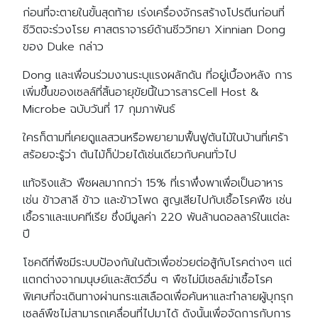
ก่อนที่จะตายในขั้นสุดท้าย เร่งเครื่องจักรสร้างโปรตีนก่อนที่
ชีวิตจะร่วงโรย ศาสตราจารย์ด้านชีววิทยา Xinnian Dong
ของ Duke กล่าว
Dong และเพื่อนร่วมงานระบุแรงผลักดัน ที่อยู่เบื้องหลัง การ
เพิ่มขึ้นของเซลล์ที่สิ้นอายุขัยนี้ในวารสารCell Host &
Microbe ฉบับวันที่ 17 กุมภาพันธ์
ใครก็ตามที่เคยดูแลสวนหรือพยายามฟื้นฟูต้นไม้ในบ้านที่เศร้า
สร้อยจะรู้ว่า ต้นไม้ก็ป่วยได้เช่นเดียวกับคนทั่วไป
แท้จริงแล้ว พืชผลมากกว่า 15% ที่เราพึ่งพาเพื่อเป็นอาหาร
เช่น ข้าวสาลี ข้าว และข้าวโพด สูญเสียไปกับเชื้อโรคพืช เช่น
เชื้อราและแบคทีเรีย ซึ่งมีมูลค่า 220 พันล้านดอลลาร์ในแต่ละ
ปี
โชคดีที่พืชมีระบบป้องกันในตัวเพื่อช่วยต่อสู้กับโรคต่างๆ แต่
แตกต่างจากมนุษย์และสัตว์อื่น ๆ พืชไม่มีเซลล์ฆ่าเชื้อโรค
พิเศษที่จะเดินทางผ่านกระแสเลือดเพื่อค้นหาและทำลายผู้บุกรุก
เซลล์พืชไม่สามารถเคลื่อนที่ไปมาได้ ดังนั้นเพื่อจัดการกับการ