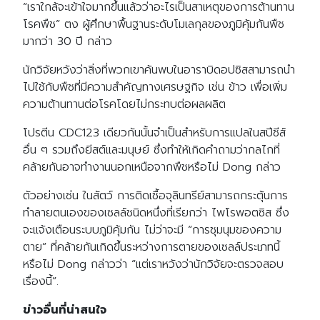
“เราใกล้จะเข้าใจมากขึ้นแล้วว่าอะไรเป็นสาเหตุของการต้านทาน
โรคพืช” ตง ผู้ศึกษาพื้นฐานระดับโมเลกุลของภูมิคุ้มกันพืช
มากว่า 30 ปี กล่าว
นักวิจัยหวังว่าสิ่งที่พวกเขาค้นพบในอาราบิดอปซิสสามารถนำ
ไปใช้กับพืชที่มีความสำคัญทางเศรษฐกิจ เช่น ข้าว เพื่อเพิ่ม
ความต้านทานต่อโรคโดยไม่กระทบต่อผลผลิต
โปรตีน CDC123 เดียวกันนั้นจำเป็นสำหรับการแปลในสปีชีส์
อื่น ๆ รวมถึงยีสต์และมนุษย์ ซึ่งทำให้เกิดคำถามว่ากลไกที่
คล้ายกันอาจทำงานนอกเหนือจากพืชหรือไม่ Dong กล่าว
ตัวอย่างเช่น ในสัตว์ การติดเชื้อจุลินทรีย์สามารถกระตุ้นการ
ทำลายตนเองของเซลล์ชนิดหนึ่งที่เรียกว่า ไพโรพอตซิส ซึ่ง
จะแจ้งเตือนระบบภูมิคุ้มกัน ไม่ว่าจะมี “การชุมนุมของความ
ตาย” ที่คล้ายกันเกิดขึ้นระหว่างการตายของเซลล์ประเภทนี้
หรือไม่ Dong กล่าวว่า “แต่เราหวังว่านักวิจัยจะตรวจสอบ
เรื่องนี้”.
ข่าวอื่นที่น่าสนใจ