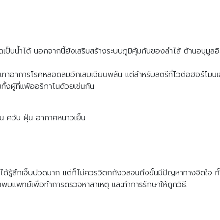
ป็นน้ำได้ นอกจากนี้ยังเสริมสร้างระบบภูมิคุ้มกันของลำไส้ ต้านอนุมู
เทาอาการโรคหลอดลมอักเสบเฉียบพลัน แต่สำหรับสตรีที่ไวต่อฮอร์โมนเอสโ
้งผู้ที่แพ้ออริกาโนด้วยเช่นกัน
ช่น ควัน ฝุ่น อากาศหนาวเย็น
ด้รู้สึกเจ็บปวดมาก แต่ก็ไม่ควรวิตกกังวลจนถึงขั้นมีปัญหาทางจิตใจ ทั้งนี
พบแพทย์เพื่อทำการตรวจหาสาเหตุ และทำการรักษาให้ถูกวิธี.
Search
Search
for: