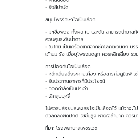
• ผ่าตัดปอด
• รังสีบำบัด
สมุนไพรรักษาไอเป็นเลือด
• มะเขือพวง ทั้งผล ใบ และต้น สามารถนำมาสกัดเ
ควบคุมระดับน้ำตาล
• ใบไทม์ เป็นเครื่องเทศจากซีกโลกตะวันตก บรร
เต้านม รัง เยื่อบุโพรงมดลูก ควรหลีกเลี่ยง รวมทั
การป้องกันไอเป็นเลือด
• หลีกเลี่ยงสิ่งระคายเคือง หรือสารก่อภูมิแพ้ เ
• รับประทานอาหารที่มีประโยชน์
• ออกกำลังเป็นประจำ
• เลิกสูบบุหรี่
ไม่ควรปล่อยปละละเลยไอเป็นเลือดไว้ แม้ว่าจะไม่ไ
ตัวลดลงผิดปกติ ไข้ขึ้นสูง หายใจลำบาก ควรมา
ที่มา: โรงพยาบาลเพชรเวช