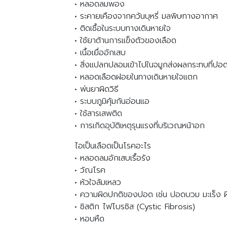
• หลอดลมพอง
• ระคายเคืองจากควันบุหรี่ มลพิษทางอากาศ
• ติดเชื้อในระบบทางเดินหายใจ
• ใช้ยาต้านการแข็งตัวของเลือด
• เนื้อเยื่ออักเสบ
• สิ่งแปลกปลอมเข้าไปในจมูกส่งผลกระทบที่ปอ
• หลอดเลือดฝอยในทางเดินหายใจแตก
• พ่นยาผิดวิธี
• ระบบภูมิคุ้มกันอ่อนแอ
• ใช้สารเสพติด
• การเกิดอุบัติเหตุรุนแรงที่บริเวณหน้าอก
ไอเป็นเลือดเป็นโรคอะไร
• หลอดลมอักเสบเรื้อรัง
• วัณโรค
• หัวใจล้มเหลว
• ความผิดปกติของปอด เช่น ปอดบวม มะเร็ง ฝี 
• ซิสติก ไฟโบรซิส (Cystic Fibrosis)
• หอบหืด