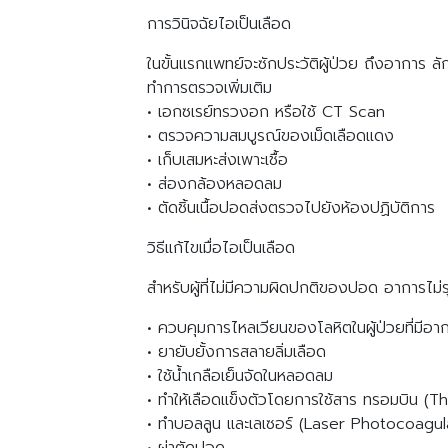
การวินิจฉัยไอเป็นเลือด
ในขั้นแรกแพทย์จะซักประวัติผู้ป่วย ถึงอาการ 
ทำการตรวจเพิ่มเติม
• เอกซเรย์ทรวงอก หรือใช้ CT Scan
• ตรวจความสมบูรณ์ของเม็ดเลือดแดง
• เก็บเสมหะส่งเพาะเชื้อ
• ส่องกล้องหลอดลม
• ตัดชิ้นเนื้อปอดส่งตรวจไปยังห้องปฏิบัติการ
วิธีแก้ไขเมื่อไอเป็นเลือด
สำหรับผู้ที่ไม่มีความผิดปกติของปอด อาการไม
• ควบคุมการไหลเวียนของโลหิตในผู้ป่วยที่มีอา
• ยายับยั้งการสลายลิ่มเลือด
• ใช้น้ำเกลือเย็นจัดในหลอดลม
• ทำให้เลือดแข็งตัวโดยการใช้สาร ทรอมบิน (T
• ทำบอลลูน และเลเซอร์ (Laser Photocoagul