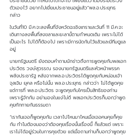
ประชาชนด้วย ที่ไหนไปได้ก็จะไป เพียงแต่ว่าต้องระมัดระวัง
ตัวเองไว้ อยากไปเยี่ยมประชาชนอยู่แล้ว”พล.อ.ประยุทธฺ
กล่าว
ในวันที่10 มี.ค.จะลงพื้นที่จังหวัดฉะเชิงเทราและวันที่ 11 มี.ค.จะ
เดินทางลงพื้นที่สงขลาและยะลานั้ตามกำหนดเดิม เพราะไม่ได้
เป็นอะไร ไปได้ก็ต้องไป เพราะมีการนัดกันไว้แล้วและมีทีมดูแล
อยู่
นายกรัฐมนตรี ยังตอบคำถามนักข่าวถึงการพูดคุยกับพลเอก
ประวิตร วงษ์สุวรรณ รองนายกรัฐมนตรีและหัวหน้าพรรค
พลังประชารัฐ หลังจากพล.อ.ประวิตรได้พูดคุยกับหม่อมเจ้า
จุลเจิม ยุคล หรือไม่นั้น พล.อ.ประยุทธฺ กล่าวว่า ไม่ได้พูดคุย
แต่การที่ พล.อ.ประวิตร จะพูดคุยกับใครเป็นสิทธิของท่าน
เพราะรู้จักกัน อย่ามองในแง่ไม่ดี พลเอกประวิตรก็บอกว่าพูด
คุยทักทายกันธรรมดา
“เรากันเจอก็พูดคุยกัน เวลาไปไหนมาไหนเมื่อเจอคนคุยก็คุย
กัน ทำไมต้องมองว่าต้องคุยเรื่องนั้นเรื่องนี้ ก็แล้วแต่ เพราะ
เราไม่ได้อยู่ร่วมในการคุยด้วย แต่เมื่อถามท่านก็บอกว่าพูดคุย