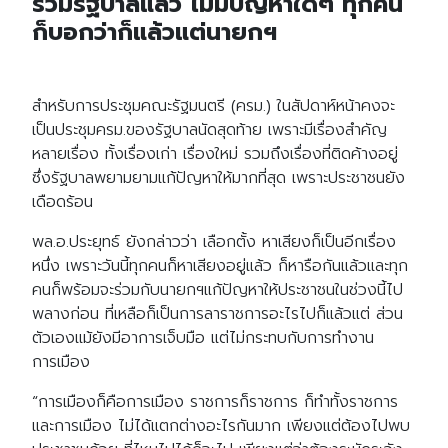
ร่วมรัฐบาลแล้ว ไม่มีปัญหาใดๆ ทุกคน
ก็บอกว่าก็แล้วแต่นายกฯ
สำหรับการประชุมคณะรัฐมนตรี (ครม.) ในสัปดาห์หน้าคงจะ
เป็นประชุมครม.ของรัฐบาลนัดสุดท้าย เพราะมีเรื่องสำคัญ
หลายเรื่อง ทั้งเรื่องเก่า เรื่องใหม่ รวมถึงเรื่องที่ติดค้างอยู่
ซึ่งรัฐบาลพยามยามแก้ปัญหาให้มากที่สุด เพราะประชาชนยัง
เดือดร้อน
พล.อ.ประยุทธ์ ยังกล่าวว่า เลือกตั้ง หาเสียงก็เป็นอีกเรื่อง
หนึ่ง เพราะวันนี้ทุกคนก็หาเสียงอยู่แล้ว ก็หารือกันแล้วและทุก
คนก็พร้อมจะร่วมกับนายกฯแก้ปัญหาให้ประชาชนในช่วงนี้ไป
พลางก่อน ที่เหลือก็เป็นการลาราชการอะไรไปก็แล้วแต่ ส่วน
ตัวเองแม้ยังมีอาการเจ็บมือ แต่ไม่กระทบกับการทำงาน
การเมือง
“การเมืองก็คือการเมือง ราชการก็ราชการ ก็ทำทั้งราชการ
และการเมือง ไม่ได้แตกต่างอะไรกันมาก เพียงแต่ต้องไปพบ