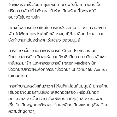
ไกลและรวดเร็วในน้ำที่ขุ่นและมืด อย่างไรก็ตาม ยังคงเป็น
ปริศนาว่าสัตว์ที่น่าทึ่งเหล่านี้สร้างเสียงร้องที่ไพเราะได้
อย่างไรในความลึก
ขณะนี้ผลการศึกษาใหม่ในวารสารScienceรายงานว่าวาฬ มี
ฟัน ได้พัฒนาแหล่งกำเนิดเสียงจมูกที่ขับเคลื่อนด้วยอากาศ
ซึ่งทำงานที่เสียงต่างๆ เช่นเสียง ของมนุษย์
การศึกษานี้นำโดยศาสตราจารย์ Coen Elemans นัก
วิทยาศาสตร์ด้านเสียงแห่งภาควิชาชีววิทยา มหาวิทยาลัยเซา
เทิร์นเดนมาร์ก และศาสตราจารย์ Peter Madsen นัก
ชีววิทยาปลาวาฬแห่งภาควิชาชีววิทยา มหาวิทยาลัย Aarhus
ในเดนมาร์ก
การศึกษาแสดงให้เห็นว่าวาฬมีฟันก็เหมือนกับมนุษย์ มีการโทน
เสียงอย่างน้อยสามเสียง เสียงทอดเสียง (หรือเรียกอีก
อย่างว่าเสียงเอี๊ยดอ๊าด ซึ่งให้เสียงต่ำที่สุด) เสียงทรวงอก
(ซึ่งเป็นเสียงพูดปกติของเรา) และเสียงเสียงแหลม (ซึ่งสร้าง
ความถี่ที่สูงกว่า)