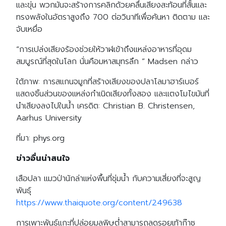
และขุ่น พวกมันจะสร้างการคลิกด้วยคลื่นเสียงสะท้อนที่สั้นและ
ทรงพลังในอัตราสูงถึง 700 ต่อวินาทีเพื่อค้นหา ติดตาม และ
จับเหยื่อ
“การเปล่งเสียงร้องช่วยให้วาฬเข้าถึงแหล่งอาหารที่อุดม
สมบูรณ์ที่สุดในโลก นั่นคือมหาสมุทรลึก ” Madsen กล่าว
ใต้ภาพ: การสแกนจมูกที่สร้างเสียงของปลาโลมาฮาร์เบอร์
แสดงชิ้นส่วนของแหล่งกำเนิดเสียงทั้งสอง และแตงโมไขมันที่
นำเสียงลงไปในน้ำ เครดิต: Christian B. Christensen,
Aarhus University
ที่มา: phys.org
ข่าวอื่นน่าสนใจ
เสือปลา แมวป่านักล่าแห่งพื้นที่ชุ่มน้ำ กับความเสี่ยงที่จะสูญ
พันธุ์
https://www.thaiquote.org/content/249638
การเพาะพันธุ์แกะที่ปล่อยมลพิษต่ำสามารถลดรอยเท้าก๊าซ