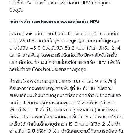
ติดเชื้อHPV น่าจะเป็นวิธีการรับมือกับ HPV ที่ดีที่สุดใน
ปัจจุบัน
วิธีการฉีดและประสิทธิภาพของวัคซีน HPV
เราสามารถเริ่มฉีดวัคซีนป้องกันได้ตั้งแต่อายุ 9 ขวบจนถึง
อายุ 26 ปี ซึ่งฉีดได้ทั้งผู้ชายและผู้หญิง โดยถ้าเป็นผู้หญิง
อาจได้ถึง 45 ปี ปัจจุบันมีวัคซีน 3 แบบ ได้แก่ วัคซีน 2, 4
และ 9 สายพันธุ์ โดยควรเริ่มฉีดก่อนที่จะมีเพศสัมพันธ์ครั้ง
แรก คือก่อนที่เราจะมีความเสี่ยงต่อการติดเชื้อ HPV เพื่อให้
วัคซีนทำงานได้อย่างมีประสิทธิภาพสูงสุด
สำหรับโรงพยาบาลวิมุต มีบริการแบบ 4 และ 9 สายพันธุ์
คือนอกจากจะครอบคลุมสายพันธุ์ที่ 16 กับ 18 ที่มีความ
สัมพันธ์กับมะเร็งปากมดลูกมากที่สุดดังที่กล่าวไปข้างต้นแล้ว
วัคซีน 4 สายพันธุ์ยังครอบคลุมอีก 2 สายพันธุ์ (คือสาย
พันธุ์ที่ 6 กับ 11 ซึ่งเป็นสาเหตุของหูดหงอนไก่) และสำหรับ
วัคซีน 9 สายพันธุ์ก็จะครอบคลุมเพิ่มอีก 5 สายพันธุ์ทำให้เกิด
มะเร็งได้ ถ้าเป็นเด็กอายุต่ำกว่า 15 ปี แนะนำให้ฉีด 2 เข็ม ถ้า
อายุเกิน 15 ปี ให้ฉีด 3 เข็ม ถ้าฉีดครบตามนี้ก็สามารถป้องกัน