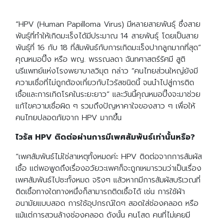
“HPV (Human Papilloma Virus) มีหลายสายพันธุ์ ซึ่งสาย
พันธุ์ที่ทำให้เกิดมะเร็งได้มีประมาณ 14 สายพันธุ์ โดยเป็นสาย
พันธุ์ที่ 16 กับ 18 ที่สัมพันธ์กับการเกิดมะเร็งปากลูกมากที่สุด”
คุณหมอปิ๊ง หรือ พญ. พรรณลดา ฉันทศาสตร์รัศมี สูติ
นรีแพทย์แห่งโรงพยาบาลวิมุต กล่าว “คนไทยส่วนใหญ่ยังมี
ความเชื่อที่ไม่ถูกต้องเกี่ยวกับไวรัสชนิดนี้ จนนำไปสู่การติด
เชื้อและการเกิดโรคในระยะยาว” และวันนี้คุณหมอปิ๊งจะมาช่วย
แก้ไขความเชื่อผิด ๆ รวมถึงปัญหาคาใจของสาว ๆ เพื่อให้
คนไทยปลอดภัยจาก HPV มากขึ้น
ไวรัส HPV ติดต่อผ่านการมีเพศสัมพันธ์เท่านั้นหรือ?
“เพศสัมพันธ์ไม่ใช่สาเหตุทั้งหมดค่ะ HPV ติดต่อจากการสัมผัส
เชื้อ แต่พอพูดถึงเรื่องอวัยวะเพศก็จะถูกเหมารวมว่าเป็นเรื่อง
เพศสัมพันธ์ไปซะทั้งหมด จริงๆ แล้วหากมีการสัมผัสบริเวณที่
ติดเชื้อทางใดทางหนึ่งก็สามารถติดเชื้อได้ เช่น การใช้ผ้า
อนามัยแบบสอด การใช้อุปกรณ์ใดๆ สอดใส่ช่องคลอด หรือ
แม้แต่การสวนล้างช่องคลอด ดังนั้น คนโสด คนที่ไม่เคยมี