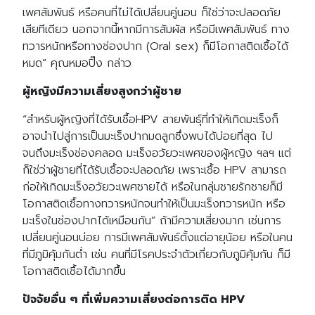
เพศสัมพันธ์ หรือคนที่ไม่ได้เปลี่ยนคู่นอน ก็ใช่ว่าจะปลอดภัย
เสียทีเดียว นอกจากนี้หากมีการสัมผัส หรือมีเพศสัมพันธ์ ทาง
ทวารหนักหรือทางช่องปาก (Oral sex) ก็มีโอกาสติดเชื้อได้
หมด” คุณหมอปิ๊ง กล่าว
ผู้หญิงมีความเสี่ยงสูงกว่าผู้ชาย
“สำหรับผู้หญิงที่ได้รับเชื้อHPV สายพันธุ์ที่ทำให้เกิดมะเร็งก็
อาจนำไปสู่การเป็นมะเร็งปากมดลูกซึ่งพบได้บ่อยที่สุด ไป
จนถึงมะเร็งช่องคลอด มะเร็งอวัยวะเพศของผู้หญิง ฯลฯ แต่
ก็ใช่ว่าผู้ชายที่ได้รับเชื้อจะปลอดภัย เพราะเชื้อ HPV สามารถ
ก่อให้เกิดมะเร็งอวัยวะเพศชายได้ หรือในกลุ่มชายรักชายก็มี
โอกาสติดเชื้อทางทวารหนักจนทำให้เป็นมะเร็งทวารหนัก หรือ
มะเร็งในช่องปากได้เหมือนกัน” ถ้ามีความเสี่ยงมาก เช่นการ
เปลี่ยนคู่นอนบ่อย การมีเพศสัมพันธ์ตั้งแต่อายุน้อย หรือในคน
ที่มีภูมิคุ้มกันต่ำ เช่น คนที่มีโรคประจำตัวเกี่ยวกับภูมิคุ้มกัน ก็มี
โอกาสติดเชื้อได้มากขึ้น
ปัจจัยอื่น ๆ ที่เพิ่มความเสี่ยงต่อการติด HPV