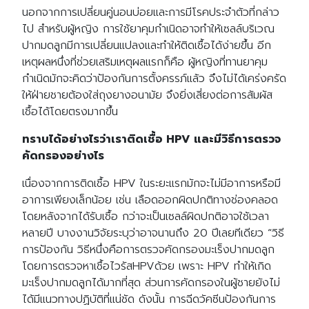
นอกจากการเปลี่ยนคู่นอนบ่อยและการมีโรคประจำตัวที่กล่าว
ไป สำหรับผู้หญิง การใช้ยาคุมกำเนิดอาจทำให้เซลล์บริเวณ
ปากมดลูกมีการเปลี่ยนแปลงและทำให้ติดเชื้อได้ง่ายขึ้น อีก
เหตุผลหนึ่งที่ช่วยเสริมเหตุผลแรกก็คือ ผู้หญิงที่ทานยาคุม
กำเนิดมักจะคิดว่าป้องกันการตั้งครรภ์แล้ว จึงไม่ได้เคร่งครัด
ให้ฝ่ายชายต้องใส่ถุงยางอนามัย จึงยิ่งเสี่ยงต่อการสัมผัส
เชื้อได้โดยตรงมากขึ้น
ทราบได้อย่างไรว่าเราติดเชื้อ HPV และมีวิธีการตรวจ
คัดกรองอย่างไร
เนื่องจากการติดเชื้อ HPV ในระยะแรกมักจะไม่มีอาการหรือมี
อาการเพียงเล็กน้อย เช่น เลือดออกผิดปกติทางช่องคลอด
โดยหลังจากได้รับเชื้อ กว่าจะเป็นเซลล์ผิดปกติอาจใช้เวลา
หลายปี บางงานวิจัยระบุว่าอาจนานถึง 20 ปีเลยทีเดียว “วิธี
การป้องกัน วิธีหนึ่งคือการตรวจคัดกรองมะเร็งปากมดลูก
โดยการตรวจหาเชื้อไวรัสHPVด้วย เพราะ HPV ทำให้เกิด
มะเร็งปากมดลูกได้มากที่สุด ส่วนการคัดกรองในผู้ชายยังไม่
ได้มีแนวทางปฏิบัติที่แน่ชัด ดังนั้น การฉีดวัคซีนป้องกันการ