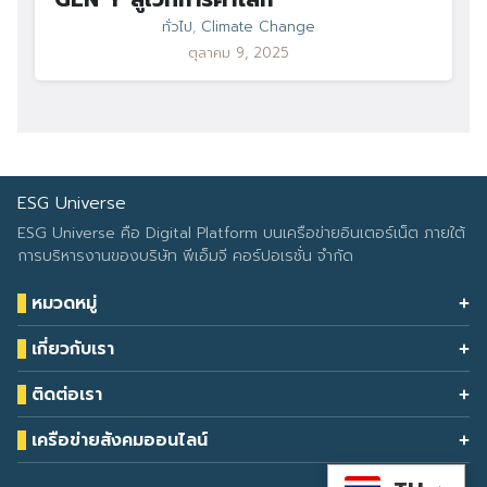
ทั่วไป
,
Climate Change
ตุลาคม 9, 2025
ESG Universe
ESG Universe คือ Digital Platform บนเครือข่ายอินเตอร์เน็ต ภายใต้
การบริหารงานของบริษัท พีเอ็มจี คอร์ปอเรชั่น จำกัด
หมวดหมู่
Health & Wellness
เกี่ยวกับเรา
Eco Icon
Our Services
ESG Data
ติดต่อเรา
About Us
โทรศัพท์: 090-549-2524
Climate Change
Contact Us
เครือข่ายสังคมออนไลน์
ESG Report