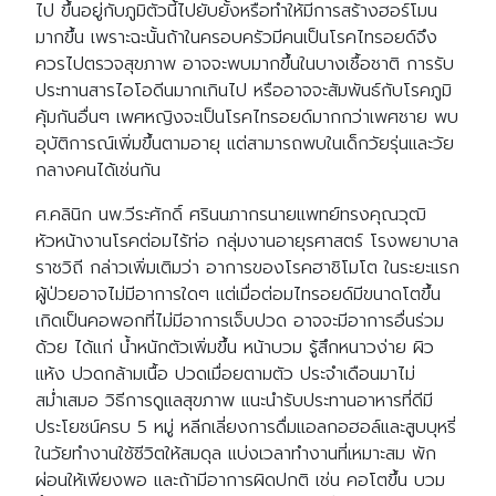
ไป ขึ้นอยู่กับภูมิตัวนี้ไปยับยั้งหรือทำให้มีการสร้างฮอร์โมน
มากขึ้น เพราะฉะนั้นถ้าในครอบครัวมีคนเป็นโรคไทรอยด์จึง
ควรไปตรวจสุขภาพ อาจจะพบมากขึ้นในบางเชื้อชาติ การรับ
ประทานสารไอโอดีนมากเกินไป หรืออาจจะสัมพันธ์กับโรคภูมิ
คุ้มกันอื่นๆ เพศหญิงจะเป็นโรคไทรอยด์มากกว่าเพศชาย พบ
อุบัติการณ์เพิ่มขึ้นตามอายุ แต่สามารถพบในเด็กวัยรุ่นและวัย
กลางคนได้เช่นกัน
ศ.คลินิก นพ.วีระศักดิ์ ศรินนภากรนายแพทย์ทรงคุณวุฒิ
หัวหน้างานโรคต่อมไร้ท่อ กลุ่มงานอายุรศาสตร์ โรงพยาบาล
ราชวิถี กล่าวเพิ่มเติมว่า อาการของโรคฮาชิโมโต ในระยะแรก
ผู้ป่วยอาจไม่มีอาการใดๆ แต่เมื่อต่อมไทรอยด์มีขนาดโตขึ้น
เกิดเป็นคอพอกที่ไม่มีอาการเจ็บปวด อาจจะมีอาการอื่นร่วม
ด้วย ได้แก่ น้ำหนักตัวเพิ่มขึ้น หน้าบวม รู้สึกหนาวง่าย ผิว
แห้ง ปวดกล้ามเนื้อ ปวดเมื่อยตามตัว ประจำเดือนมาไม่
สม่ำเสมอ วิธีการดูแลสุขภาพ แนะนำรับประทานอาหารที่ดีมี
ประโยชน์ครบ 5 หมู่ หลีกเลี่ยงการดื่มแอลกอฮอล์และสูบบุหรี่
ในวัยทำงานใช้ชีวิตให้สมดุล แบ่งเวลาทำงานที่เหมาะสม พัก
ผ่อนให้เพียงพอ และถ้ามีอาการผิดปกติ เช่น คอโตขึ้น บวม