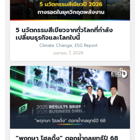
5 นวัตกรรมสีเขียวจากทั่วโลกที่กำลัง
เปลี่ยนธุรกิจและโลกใบนี้
Search
Search
for:
Climate Change
,
ESG Report
เมษายน 7, 2026
“พฤกษา โฮลดิ้ง” ตอกย้ำกลยุทธ์ปี 68