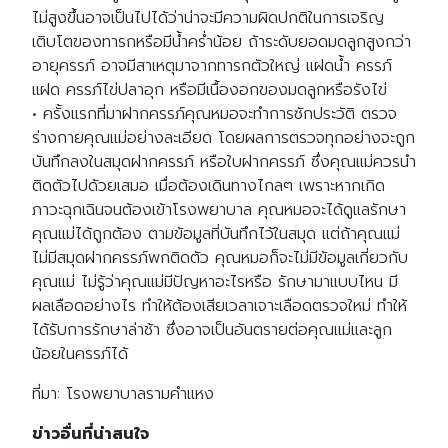
ไม่สูงขึ้นอาจเป็นไปได้ว่าน่าจะมีความผิดปกติในการเจริญ
เติบโตของทารกหรือมีน้ำคร่ำน้อย ถ้าระดับยอดมดลูกสูงกว่า
อายุครรภ์ อาจมีสาเหตุมาจากทารกตัวใหญ่ แฝดน้ำ ครรภ์
แฝด ครรภ์ไข่ปลาอุก หรือมีเนื้องอกของมดลูกหรือรังไข่
• ครั้งแรกที่มาฝากครรภ์คุณหมอจะทำการซักประวัติ ตรวจ
ร่างกายคุณแม่อย่างละเอียด โดยผลการตรวจทุกอย่างจะถูก
บันทึกลงในสมุดฝากครรภ์ หรือใบฝากครรภ์ ซึ่งคุณแม่ควรนำ
ติดตัวไปด้วยเสมอ เมื่อต้องเดินทางไกลๆ เพราะหากเกิด
ภาวะฉุกเฉินจนต้องเข้าโรงพยาบาล คุณหมอจะได้ดูแลรักษา
คุณแม่ได้ถูกต้อง ตามข้อมูลที่บันทึกไว้ในสมุด แต่ถ้าคุณแม่
ไม่มีสมุดฝากครรภ์พกติดตัว คุณหมอก็จะไม่มีข้อมูลเกี่ยวกับ
คุณแม่ ไม่รู้ว่าคุณแม่มีปัญหาอะไรหรือ รักษามาแบบไหน มี
ผลเลือดอย่างไร ทำให้ต้องเสียเวลาเจาะเลือดตรวจใหม่ ทำให้
ได้รับการรักษาล่าช้า ซึ่งอาจเป็นอันตรายต่อคุณแม่และลูก
น้อยในครรภ์ได้
ที่มา: โรงพยาบาลรามคำแหง
ข่าวอื่นที่น่าสนใจ