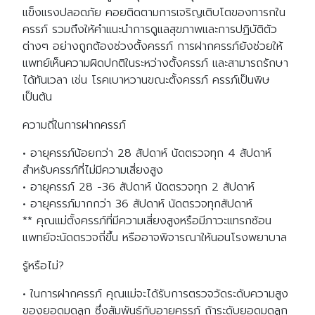
แข็งแรงปลอดภัย คอยติดตามการเจริญเติบโตของทารกใน
ครรภ์ รวมถึงให้คำแนะนำการดูแลสุขภาพและการปฏิบัติตัว
ต่างๆ อย่างถูกต้องช่วงตั้งครรภ์ การฝากครรภ์ยังช่วยให้
แพทย์เห็นความผิดปกติในระหว่างตั้งครรภ์ และสามารถรักษา
ได้ทันเวลา เช่น โรคเบาหวานขณะตั้งครรภ์ ครรภ์เป็นพิษ
เป็นต้น
ความถี่ในการฝากครรภ์
• อายุครรภ์น้อยกว่า 28 สัปดาห์ นัดตรวจทุก 4 สัปดาห์
สำหรับครรภ์ที่ไม่มีความเสี่ยงสูง
• อายุครรภ์ 28 -36 สัปดาห์ นัดตรวจทุก 2 สัปดาห์
• อายุครรภ์มากกว่า 36 สัปดาห์ นัดตรวจทุกสัปดาห์
** คุณแม่ตั้งครรภ์ที่มีความเสี่ยงสูงหรือมีภาวะแทรกซ้อน
แพทย์จะนัดตรวจถี่ขึ้น หรืออาจพิจารณาให้นอนโรงพยาบาล
รู้หรือไม่?
• ในการฝากครรภ์ คุณแม่จะได้รับการตรวจวัดระดับความสูง
ของยอดมดลูก ซึ่งสัมพันธ์กับอายุครรภ์ ถ้าระดับยอดมดลูก