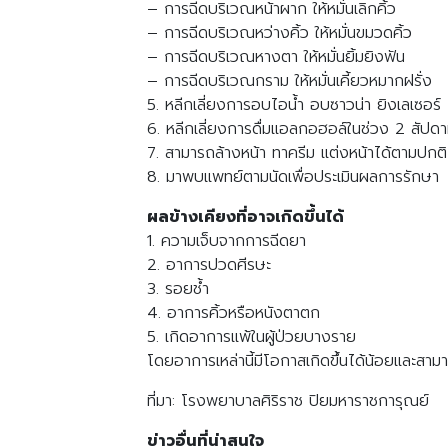
– การฉีดบริเวณหน้าผาก ให้หมั่นเลิกคิ้ว
– การฉีดบริเวณหว่างคิ้ว ให้หมั่นขมวดคิ้ว
– การฉีดบริเวณหางตา ให้หมั่นยิ้มยิงฟัน
– การฉีดบริเวณกราม ให้หมั่นเคี้ยวหมากฝรั่ง
5. หลีกเลี่ยงการอบไอน้ำ อบซาวน่า ยิงเลเซอร
6. หลีกเลี่ยงการดื่มแอลกอฮอล์ในช่วง 2 สัปดา
7. สามารถล้างหน้า ทาครีม แต่งหน้าได้ตามปกติ
8. มาพบแพทย์ตามนัดเพื่อประเมินผลการรักษา
ผลข้างเคียงที่อาจเกิดขึ้นได้
1. ความเจ็บจากการฉีดยา
2. อาการปวดศีรษะ
3. รอยช้ำ
4. อาการคิ้วหรือหนังตาตก
5. เกิดอาการแพ้ในผู้ป่วยบางราย
โดยอาการเหล่านี้มีโอกาสเกิดขึ้นได้น้อยและสา
ที่มา: โรงพยาบาลศิริราช ปิยมหาราชการุณย์
ข่าวอื่นที่น่าสนใจ