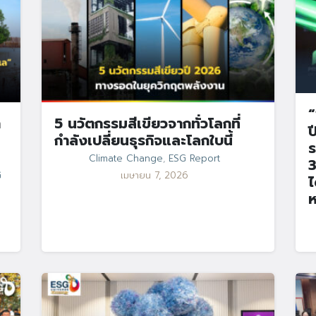
“
า
5 นวัตกรรมสีเขียวจากทั่วโลกที่
ป
กำลังเปลี่ยนธุรกิจและโลกใบนี้
ร
Climate Change
,
ESG Report
3
G
เมษายน 7, 2026
ไ
ห