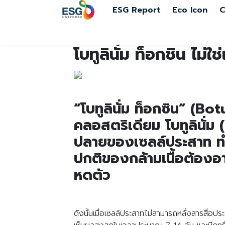
ESG Report
Eco Icon
C
โบทูลินั่ม ท็อกซิน ไม่ใ
“โบทูลินั่ม ท็อกซิน” (Bo
คลอสตริเดียม โบทูลินั่
ปลายของเซลล์ประสาท ทำใ
ปกติของกล้ามเนื้อต้องอ
หดตัว
ดังนั้นเมื่อเซลล์ประสาทไม่สามารถหลั่งสารสื่อป