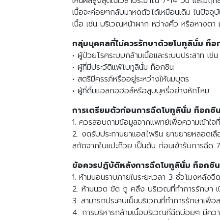
เห็นผลสูงสุดในเวลาประมาณ 7-14 วัน และมีฤทธิ์อ
เนื้อจะค่อยๆกลับมาหดตัวได้เหมือนเดิม ในปัจจุ
เนื้อ เช่น บริเวณหน้าผาก หว่างคิ้ว หรือหางตา เ
กลุ่มบุคคลที่ไม่ควรรักษาด้วยโบทูลินั่ม ท็อ
• ผู้ป่วยโรคระบบกล้ามเนื้อและระบบประสาท เ
• ผู้ที่มีประวัติแพ้โบทูลินั่ม ท็อกซิน
• สตรีมีครรภ์หรืออยู่ระหว่างให้นมบุตร
• ผู้ที่ดื่มแอลกอฮอล์หรือสูบบุหรี่อย่างหักโหม
การเตรียมตัวก่อนการฉีดโบทูลินั่ม ท็อกซิ
1. ควรสอบถามข้อมูลจากแพทย์เพื่อความเข้าใจที
2. งดรับประทานยาแอสไพริน ยาขยายหลอดเลือด ห
สกัดจากใบแปะก๊วย เป็นต้น ก่อนเข้ารับการฉีด 7
ข้อควรปฏิบัติหลังการฉีดโบทูลินั่ม ท็อกซิน
1. ห้ามนอนราบภายในระยะเวลา 3 ชั่วโมงหลังฉี
2. ห้ามนวด ขัด ถู คลึง บริเวณที่ทำการรักษา 
3. สามารถประคบเย็นบริเวณที่ทำการรักษาเพื
4. การบริหารกล้ามเนื้อบริเวณที่ฉีดบ่อยๆ มีคว