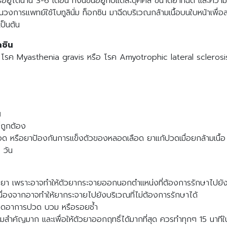
ยู่ได้นาน 3-6 เดือน ทั้งนี้ขึ้นอยู่กับแต่ละบุคคล ขนาดยาที่ฉีด และควา
บันวงการแพทย์ใช้โบทูลินั่ม ท็อกซิน มาฉีดบริเวณกล้ามเนื้อบนใบหน้าเพื
ป็นต้น
กซิน
ช่น โรค Myasthenia gravis หรือ โรค Amyotrophic lateral scleros
น
่ถูกต้อง
รือยาป้องกันการแข็งตัวของหลอดเลือด ยาแก้ปวดเมื่อยกล้ามเนื้อ หร
 วัน
ดยา เพราะอาจทำให้ตัวยากระจายออกนอกตำแหน่งที่ต้องการรักษาไปยังกล
เนื่องจากอาจทำให้ยากระจายไปยังบริเวณที่ไม่ต้องการรักษาได้
่อลดอาการปวด บวม หรือรอยช้ำ
ามสำคัญมาก และเพื่อให้ตัวยาออกฤทธิ์ได้มากที่สุด ควรทำทุกๆ 15 นาทีใ