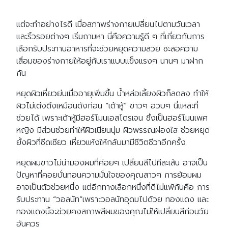
แต่จะทำอย่างไรดี เมื่อสภาพร่างกายเปลี่ยนไปตามวันเวลา
และริ้วรอยต่างๆ เริ่มถามหา นี่คือความรู้ดี ๆ ที่เกี่ยวกับการ
เลือกรับประทานอาหารที่จะช่วยหยุดความสวย ชะลอความ
เสื่อมของร่างกายให้อยู่กับเราแบบแข็งแรงๆ นานๆ มาฝาก
กัน
หยุดผิวเหี่ยวย่นเมื่ออายุเพิ่มขึ้น น้ำหล่อเลี้ยงผิวก็ลดลง ทำให้
ผิวไม่เต่งตึงเหมือนดังก่อน “เต้าหู้” ขาวๆ อวบๆ นี่แหละที่
ช่วยได้ เพราะเต้าหู้มีฮอร์โมนเอสโตรเจน ซึ่งเป็นฮอร์โมนเพศ
หญิง มีส่วนช่วยทำให้ผิวเนียนนุ่ม ผิวพรรณผ่องใส ช่วยหยุด
ยั้งผิวที่ซีดเซียว เหี่ยวแห้งให้กลับมามีชีวิตชีวาอีกครั้ง
หยุดผมขาวไม่น่ามองผมที่ค่อยๆ เปลี่ยนสีไปทีละเส้น อาจเป็น
ปัญหาที่คอยบั่นทอนความมั่นใจของคุณสาวๆ การย้อมผม
อาจเป็นตัวช่วยหนึ่ง แต่อีกทางเลือกหนึ่งที่ดีไม่แพ้กันคือ การ
รับประทาน “วอลนัท”เพราะวอลนัทอุดมไปด้วย ทองแดง และ
ทองแดงนี้จะช่วยคงสภาพสีผมของคุณไม่ให้เปลี่ยนสีก่อนวัย
อันควร