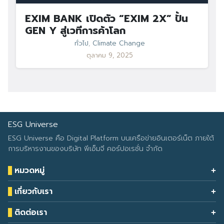
EXIM BANK เปิดตัว “EXIM 2X” ปั้น
GEN Y สู่เวทีการค้าโลก
ทั่วไป
,
Climate Change
ตุลาคม 9, 2025
ESG Universe
ESG Universe คือ Digital Platform บนเครือข่ายอินเตอร์เน็ต ภายใต้
การบริหารงานของบริษัท พีเอ็มจี คอร์ปอเรชั่น จำกัด
หมวดหมู่
Health & Wellness
เกี่ยวกับเรา
Eco Icon
Our Services
ESG Data
ติดต่อเรา
About Us
โทรศัพท์: 090-549-2524
Climate Change