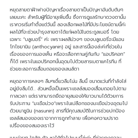
หยุดสายตาฝ้าฟางปัญหาเรื่องสายตาเป็นปัญหาอันดับต้นๆ
เลยนะคะ สำหรับผู้ที่มีอายุเพิ่มขึ้น ซึ่งการดูแลรักษาดวงตานั้น
เราควรเริ่มทำตั้งแต่วันนี้ ลองเลือกผลไม้ที่มีประโยชน์ตามนี้ค่ะ
ผลไม้ที่จะช่วยบำรุงสายตาได้แก่ผลไม้ในตระกูลเบอรี่ โดย
เฉพาะ “บลูเบอรี่” ค่ะ เพราะผลสีม่วงๆ ของบลูเบอรี่จะมีแอน
โทไซยานิน (anthocyanin) อยู่ และสารนี้เองล่ะค่ะที่ช่วยใน
เรื่องของการมองเห็น หรือจะเลือกทานคู่กันกับ “แอปริคอท”
ก็ได้ เพราะในแอปริคอทนั้นอุดมไปด้วยสารเบตาแคโรทีน ที่
ช่วยชะลอการเสื่อมถอยของเลนส์ตา
หยุดอาการหลงๆ ลืมๆเดี๋ยวลืมโน่น ลืมนี้ ขนาดแว่นที่กำลังใส่
อยู่ยังลืมได้… ส่วนหนึ่งเป็นเพราะเซลล์สมองเสื่อมถอยไปตาม
กาลเวลา แต่เราสามารถยืดอายุสมองให้ยาวนานได้ด้วยการ
รับประทาน “มะเขือม่วง”เพราะในเปลือกของมะเขือม่วงอุดมไป
ด้วยนาซูนิน (nasunin) สารที่มีคุณสมบัติในการช่วยปกป้อง
เซลล์สมองของเราจากการถูกทำลาย เพื่อคงความปราด
เปรื่องของสมองเราไว้