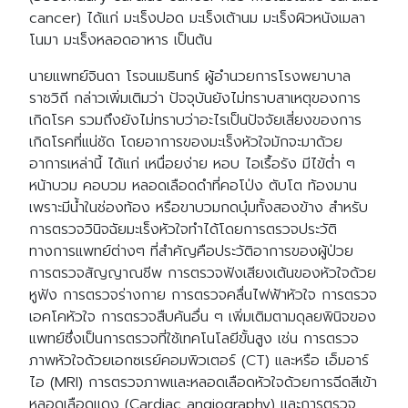
cancer) ได้แก่ มะเร็งปอด มะเร็งเต้านม มะเร็งผิวหนังเมลา
โนมา มะเร็งหลอดอาหาร เป็นต้น
นายแพทย์จินดา โรจนเมธินทร์ ผู้อำนวยการโรงพยาบาล
ราชวิถี กล่าวเพิ่มเติมว่า ปัจจุบันยังไม่ทราบสาเหตุของการ
เกิดโรค รวมถึงยังไม่ทราบว่าอะไรเป็นปัจจัยเสี่ยงของการ
เกิดโรคที่แน่ชัด โดยอาการของมะเร็งหัวใจมักจะมาด้วย
อาการเหล่านี้ ได้แก่ เหนื่อยง่าย หอบ ไอเรื้อรัง มีไข้ต่ำ ๆ
หน้าบวม คอบวม หลอดเลือดดำที่คอโป่ง ตับโต ท้องมาน
เพราะมีน้ำในช่องท้อง หรือขาบวมกดบุ๋มทั้งสองข้าง สำหรับ
การตรวจวินิจฉัยมะเร็งหัวใจทำได้โดยการตรวจประวัติ
ทางการแพทย์ต่างๆ ที่สำคัญคือประวัติอาการของผู้ป่วย
การตรวจสัญญาณชีพ การตรวจฟังเสียงเต้นของหัวใจด้วย
หูฟัง การตรวจร่างกาย การตรวจคลื่นไฟฟ้าหัวใจ การตรวจ
เอคโคหัวใจ การตรวจสืบค้นอื่น ๆ เพิ่มเติมตามดุลยพินิจของ
แพทย์ซึ่งเป็นการตรวจที่ใช้เทคโนโลยีขั้นสูง เช่น การตรวจ
ภาพหัวใจด้วยเอกซเรย์คอมพิวเตอร์ (CT) และหรือ เอ็มอาร์
ไอ (MRI) การตรวจภาพและหลอดเลือดหัวใจด้วยการฉีดสีเข้า
หลอดเลือดแดง (Cardiac angiography) และการตรวจ