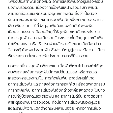
โพรงประสาทฟันได้ทั้งหมด อาการเสียวฟันอาจรุนแรงหรือมี
ปวดฟันร่วมด้วย เนื่องจากเนื้อฟันและโพรงประสาทฟันไม่
สามารถซ่อมแซมให้กลับมาอยู่ในสภาพเดิม ซึ่งจำเป็นต้อง
รักษาคลองรากฟันและทำครอบฟัน อีกหนึ่งสาเหตุของอาการ
เสียวฟันจากกรณีที่วัสดุอุดฟันไม่แนบสนิทกับโพรงฟัน
เนื่องจากธรรมชาติของวัสดุที่ใช้อุดฟันจะหดตัวลงหลังจาก
ทำการอุดฟัน จนอาจเกิดรอยรั่วระหว่างชั้นวัสดุอุดและตัวฟัน
ทำให้ของเหลวหรือเชื้อโรคผ่านเข้ารอยรั่วขนาดเล็กดังกล่าว
ไปกระตุ้นโพรงประสาทฟัน ซึ่งส่วนใหญ่ผู้ป่วยจะมีอาการเสียว
ฟันระยะเวลาสั้นๆ ขณะรับประทานอาหารที่มีรสหวาน
นอกจากนี้การอุดฟันเพื่อทดแทนเนื้อฟันที่หายไป อาจทำให้จุด
สบฟันภายหลังการอุดฟันมีการเปลี่ยนแปลง หรือการบด
เคี้ยวอาหารแรงเกินไป การกัดเค้นฟัน อาจส่งผลให้เกิด
อาการเสียวฟัน และภายหลังการกรอแก้ไข หรือลดพฤติกรรม
การกัดเค้นฟัน อาการเสียวฟันดังกล่าวจะค่อยๆลดลง ในบาง
กรณีที่ผู้ป่วยกัดแล้วเสียวฟัน และอาการไม่ดีขึ้น อาจต้องหา
สาเหตุของฟันร้าวร่วมด้วย ทั้งนี้อาการเสียวฟันของผู้ป่วย
แต่ละรายมีความแตกต่างกันในหลายปัจจัย หากอาการเสียว