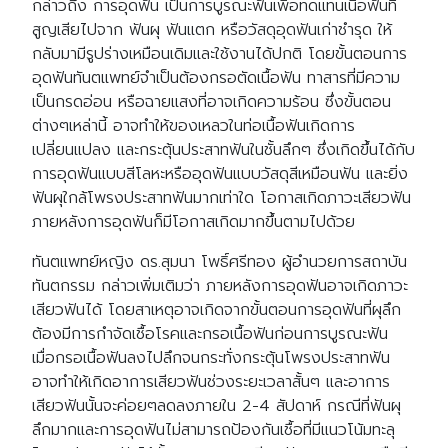
กล่าวถึง การอุดฟัน เป็นการบูรณะฟันเพื่อทดแทนเนื้อฟันที่
สูญเสียไปจาก ฟันผุ ฟันแตก หรือวัสดุอุดฟันเก่าชำรุด ให้
กลับมามีรูปร่างเหมือนเดิมและใช้งานได้ปกติ โดยขั้นตอนการ
อุดฟันทันตแพทย์จำเป็นต้องกรอตัดเนื้อฟัน ทาสารที่มีความ
เป็นกรดอ่อน หรือฉายแสงที่อาจเกิดความร้อน ซึ่งขั้นตอน
ต่างๆเหล่านี้ อาจทำให้ของเหลวในท่อเนื้อฟันเกิดการ
เปลี่ยนแปลง และกระตุ้นประสาทฟันในชั้นลึกๆ ซึ่งเกิดขึ้นได้กับ
การอุดฟันแบบสีโลหะหรืออุดฟันแบบวัสดุสีเหมือนฟัน และยิ่ง
ฟันผุใกล้โพรงประสาทฟันมากเท่าใด โอกาสเกิดภาวะเสียวฟัน
ภายหลังการอุดฟันก็มีโอกาสเกิดมากขึ้นตามไปด้วย
ทันตแพทย์หญิง ดร.สุมนา โพธิ์ศรีทอง ผู้อำนวยการสถาบัน
ทันตกรรม กล่าวเพิ่มเติมว่า ภายหลังการอุดฟันอาจเกิดภาวะ
เสียวฟันได้ โดยสาเหตุอาจเกิดจากขั้นตอนการอุดฟันที่ผุลึก
ต้องมีการกำจัดเชื้อโรคและกรอเนื้อฟันก่อนการบูรณะฟัน
เมื่อกรอเนื้อฟันลงไปลึกจนกระทั่งกระตุ้นโพรงประสาทฟัน
อาจทำให้เกิดอาการเสียวฟันช่วงระยะเวลาสั้นๆ และอาการ
เสียวฟันนั้นจะค่อยๆลดลงภายใน 2-4 สัปดาห์ กรณีที่ฟันผุ
ลึกมากและการอุดฟันไม่สามารถป้องกันเชื้อที่มีแนวโน้มทะลุ