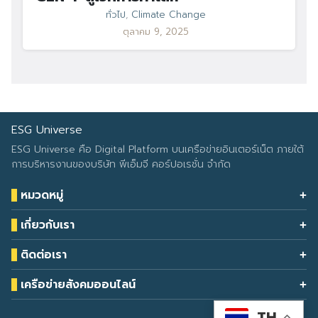
ทั่วไป
,
Climate Change
ตุลาคม 9, 2025
ESG Universe
ESG Universe คือ Digital Platform บนเครือข่ายอินเตอร์เน็ต ภายใต้
การบริหารงานของบริษัท พีเอ็มจี คอร์ปอเรชั่น จำกัด
หมวดหมู่
Health & Wellness
เกี่ยวกับเรา
Eco Icon
Our Services
ESG Data
ติดต่อเรา
About Us
โทรศัพท์: 090-549-2524
Climate Change
Contact Us
เครือข่ายสังคมออนไลน์
ESG Report
TH