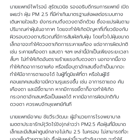
นายแพทย์ไพโรจน์ สุรัตนวนิช รองอธิบดีกรมการแพทย์ เปิด
เผยว่า ฝุ่น PM 2.5 ที่มีค่าเกินมาตรฐานส่งผลต่อระบบทาง
เดินหายใจแล้ว ยังกระทบถึงดวงตาอีกด้วย ซึ่งจะแปรผันตาม
ปริมาณค่าฝุ่นในอากาศ โดยจะทำให้เกิดปัญหาที่เกี่ยวข้องกับ
ผิวรอบดวงตาบริเวณที่มีการสัมผัสกับฝุ่น โดยทั่วไปฝุ่นขนาด
เล็กอาจจะทำให้ดวงตาเกิดการระคายเคือง แต่อาการผิดปกติ
เช่น ระคายเคืองตา แสบตา ฯลฯ เหล่านี้มักเป็นเพียงระยะเวลา
สั้นๆ ไม่ทำให้เกิดอันตรายร้ายแรงกับดวงตา นอกจากนี้อาจ
ทำให้เกิดอาการตาแห้ง หรือเยื่อบุตาอักเสบซึ่งถ้าเป็นมากจะ
ทำให้มีอาการตาแดงได้ ในผู้ที่ภูมิแพ้ที่ตา หรือในผู้ใช้
คอนแทคเลนส์อาจมีความรุนแรงขึ้น เช่น อาการตาแดง คัน
เคืองตา และมีขี้ตามาก หากมีการขยี้ตาก็อาจทำให้เกิด
กระจกตาอักเสบหรือเป็นแผลได้ หากมีอาการผิดปกติกับ
ดวงตา ควรพบจักษุแพทย์ทันที
นายแพทย์อาคม ชัยวีระวัฒนะ ผู้อำนวยการโรงพยาบาล
เมตตาประชารักษ์(วัดไร่ขิง)กล่าวว่า PM2.5 คือฝุ่นที่มีขนาด
เล็กและมีเส้นผ่าศูนย์กลางไม่เกิน 2.5 ไมครอน ไม่สามารถที่จะ
มองเห็นด้วยตาเปล่า ซึ่งฝุ่นเหล่านี้รวมตัวกันมากๆ จะทำให้