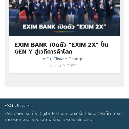
EXIM BANK เปิดตัว “EXIM 2X” ปั้น
GEN Y สู่เวทีการค้าโลก
ทั่วไป
,
Climate Change
ตุลาคม 9, 2025
ESG Universe
ESG Universe คือ Digital Platform บนเครือข่ายอินเตอร์เน็ต ภายใต้
การบริหารงานของบริษัท พีเอ็มจี คอร์ปอเรชั่น จำกัด