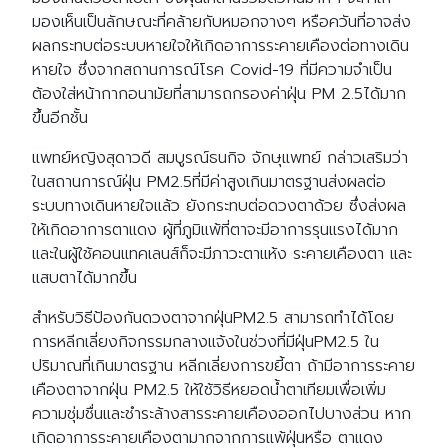
มองเห็นเป็นลักษณะที่คล้ายกับหมอกจางๆ หรือควันที่อาจส่ง
ผลกระทบต่อระบบหายใจให้เกิดอาการระคายเคืองต่อทางเดิน
หายใจ ซึ่งจากสถานการณ์โรค Covid-19 ที่มีความจำเป็น
ต้องใส่หน้ากากอนามัยที่สามารถกรองค่าฝุ่น PM 2.5ได้มาก
ขึ้นอีกชั้น
แพทย์หญิงสุดาวดี สมบูรณ์ธนกิจ จักษุแพทย์ กล่าวเสริมว่า
ในสถานการณ์ฝุ่น PM2.5ที่มีค่าสูงเกินมาตรฐานส่งผลต่อ
ระบบทางเดินหายใจแล้ว ยังกระทบต่อดวงตาด้วย ซึ่งส่งผล
ให้เกิดอาการตาแดง ผู้ที่ภูมิแพ้ที่ตาจะมีอาการรุนแรงได้มาก
และในผู้ใช้คอนแทคเลนส์ก็จะมีภาวะตาแห้ง ระคายเคืองตา และ
แสบตาได้มากขึ้น
สำหรับวิธีป้องกันดวงตาจากฝุ่นPM2.5 สามารถทำได้โดย
การหลีกเลี่ยงกิจกรรมกลางแจ้งในช่วงที่มีฝุ่นPM2.5 ใน
ปริมาณที่เกินมาตรฐาน หลีกเลี่ยงการขยี้ตา ถ้ามีอาการระคาย
เคืองตาจากฝุ่น PM2.5 ให้ใช้วิธีหยอดน้ำตาเทียมเพื่อเพิ่ม
ความชุ่มชื่นและชำระล้างสารระคายเคืองออกไปบางส่วน หาก
เกิดอาการระคายเคืองตามากจากการแพ้ฝุ่นหรือ ตาแดง