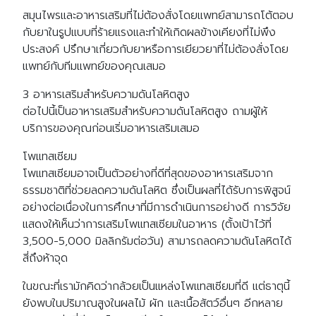
สมุนไพรและอาหารเสริมที่ไม่ต้องสั่งโดยแพทย์สามารถโต้ตอบ
กับยาในรูปแบบที่ร้ายแรงและทำให้เกิดผลข้างเคียงที่ไม่พึง
ประสงค์ ปรึกษาเกี่ยวกับยาหรือการเยียวยาที่ไม่ต้องสั่งโดย
แพทย์กับทีมแพทย์ของคุณเสมอ
3 อาหารเสริมสำหรับความดันโลหิตสูง
ต่อไปนี้เป็นอาหารเสริมสำหรับความดันโลหิตสูง ถามผู้ให้
บริการของคุณก่อนเริ่มอาหารเสริมเสมอ
โพแทสเซียม
โพแทสเซียมอาจเป็นตัวอย่างที่ดีที่สุดของอาหารเสริมจาก
ธรรมชาติที่ช่วยลดความดันโลหิต ซึ่งเป็นผลที่ได้รับการพิสูจน์
อย่างต่อเนื่องในการศึกษาที่มีการดำเนินการอย่างดี การวิจัย
แสดงให้เห็นว่าการเสริมโพแทสเซียมในอาหาร (ตั้งเป้าไว้ที่
3,500-5,000 มิลลิกรัมต่อวัน) สามารถลดความดันโลหิตได้
สี่ถึงห้าจุด
ในขณะที่เรามักคิดว่ากล้วยเป็นแหล่งโพแทสเซียมที่ดี แต่ธาตุนี้
ยังพบในปริมาณสูงในผลไม้ ผัก และเนื้อสัตว์อื่นๆ อีกหลาย