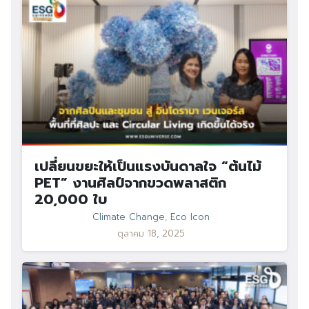
เปลี่ยนขยะให้เป็นแรงบันดาลใจ “ต้นไม้
PET” งานศิลป์จากขวดพลาสติก
20,000 ใบ
Climate Change
,
Eco Icon
ตุลาคม 18, 2025