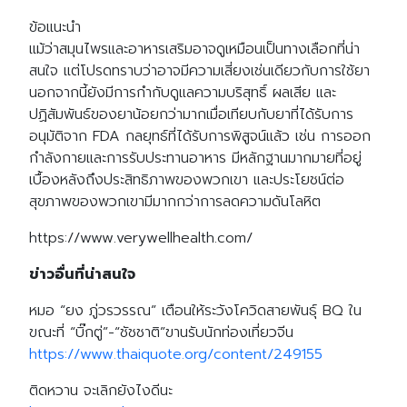
ข้อแนะนำ
แม้ว่าสมุนไพรและอาหารเสริมอาจดูเหมือนเป็นทางเลือกที่น่า
สนใจ แต่โปรดทราบว่าอาจมีความเสี่ยงเช่นเดียวกับการใช้ยา
นอกจากนี้ยังมีการกำกับดูแลความบริสุทธิ์ ผลเสีย และ
ปฏิสัมพันธ์ของยาน้อยกว่ามากเมื่อเทียบกับยาที่ได้รับการ
อนุมัติจาก FDA กลยุทธ์ที่ได้รับการพิสูจน์แล้ว เช่น การออก
กำลังกายและการรับประทานอาหาร มีหลักฐานมากมายที่อยู่
เบื้องหลังถึงประสิทธิภาพของพวกเขา และประโยชน์ต่อ
สุขภาพของพวกเขามีมากกว่าการลดความดันโลหิต
https://www.verywellhealth.com/
ข่าวอื่นที่น่าสนใจ
หมอ “ยง ภู่วรวรรณ” เตือนให้ระวังโควิดสายพันธุ์ BQ ใน
ขณะที่ “บิ๊กตู่”-“ชัชชาติ”ขานรับนักท่องเที่ยวจีน
https://www.thaiquote.org/content/249155
ติดหวาน จะเลิกยังไงดีนะ