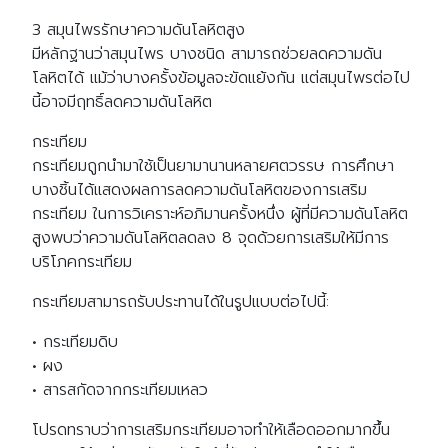
3 สมุนไพรรักษาความดันโลหิตสูง
มีหลักฐานว่าสมุนไพร บางชนิด สามารถช่วยลดความดัน
โลหิตได้ แม้ว่าบางครั้งข้อมูลจะขัดแย้งกัน แต่สมุนไพรต่อไป
นี้อาจมีฤทธิ์ลดความดันโลหิต
กระเทียม
กระเทียมถูกนำมาใช้เป็นยามานานหลายศตวรรษ การศึกษา
บางชิ้นได้แสดงผลการลดความดันโลหิตของการเสริม
กระเทียม ในการวิเคราะห์อภิมานครั้งหนึ่ง ผู้ที่มีความดันโลหิต
สูงพบว่าความดันโลหิตลดลง 8 จุดด้วยการเสริมให้มีการ
บริโภคกระเทียม
กระเทียมสามารถรับประทานได้ในรูปแบบต่อไปนี้:
• กระเทียมดิบ
• ผง
• สารสกัดจากกระเทียมเหลว
โปรดทราบว่าการเสริมกระเทียมอาจทำให้เลือดออกมากขึ้น