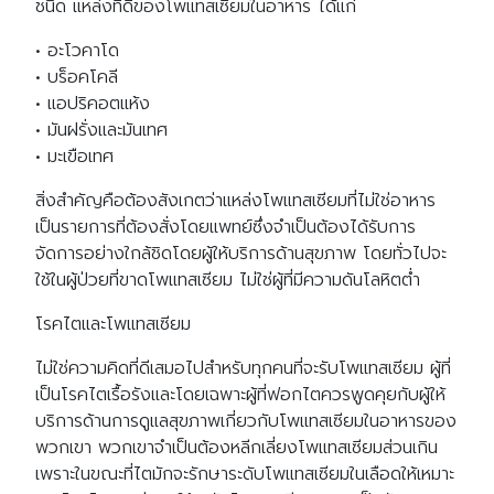
ชนิด แหล่งที่ดีของโพแทสเซียมในอาหาร ได้แก่
• อะโวคาโด
• บร็อคโคลี
• แอปริคอตแห้ง
• มันฝรั่งและมันเทศ
• มะเขือเทศ
สิ่งสำคัญคือต้องสังเกตว่าแหล่งโพแทสเซียมที่ไม่ใช่อาหาร
เป็นรายการที่ต้องสั่งโดยแพทย์ซึ่งจำเป็นต้องได้รับการ
จัดการอย่างใกล้ชิดโดยผู้ให้บริการด้านสุขภาพ โดยทั่วไปจะ
ใช้ในผู้ป่วยที่ขาดโพแทสเซียม ไม่ใช่ผู้ที่มีความดันโลหิตต่ำ
โรคไตและโพแทสเซียม
ไม่ใช่ความคิดที่ดีเสมอไปสำหรับทุกคนที่จะรับโพแทสเซียม ผู้ที่
เป็นโรคไตเรื้อรังและโดยเฉพาะผู้ที่ฟอกไตควรพูดคุยกับผู้ให้
บริการด้านการดูแลสุขภาพเกี่ยวกับโพแทสเซียมในอาหารของ
พวกเขา พวกเขาจำเป็นต้องหลีกเลี่ยงโพแทสเซียมส่วนเกิน
เพราะในขณะที่ไตมักจะรักษาระดับโพแทสเซียมในเลือดให้เหมาะ