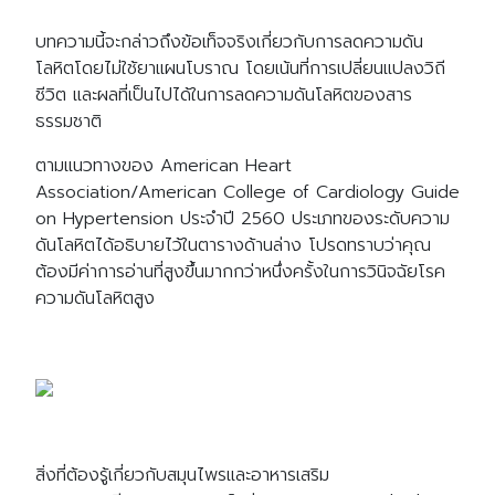
บทความนี้จะกล่าวถึงข้อเท็จจริงเกี่ยวกับการลดความดัน
โลหิตโดยไม่ใช้ยาแผนโบราณ โดยเน้นที่การเปลี่ยนแปลงวิถี
ชีวิต และผลที่เป็นไปได้ในการลดความดันโลหิตของสาร
ธรรมชาติ
ตามแนวทางของ American Heart
Association/American College of Cardiology Guide
on Hypertension ประจำปี 2560 ประเภทของระดับความ
ดันโลหิตได้อธิบายไว้ในตารางด้านล่าง โปรดทราบว่าคุณ
ต้องมีค่าการอ่านที่สูงขึ้นมากกว่าหนึ่งครั้งในการวินิจฉัยโรค
ความดันโลหิตสูง
สิ่งที่ต้องรู้เกี่ยวกับสมุนไพรและอาหารเสริม