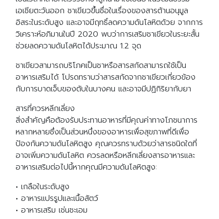
เอเชียตะวันออก ชาเขียวขึ้นชื่อในเรื่องของสารต้านอนุมูล
อิสระในระดับสูง และอาจมีฤทธิ์ลดความดันโลหิตด้วย จากการ
วิเคราะห์อภิมานในปี 2020 พบว่าการเสริมชาเขียวในระยะสั้น
ช่วยลดความดันโลหิตได้ประมาณ 1.2 จุด
ชาเขียวสามารถบริโภคเป็นชาหรือสารสกัดสามารถใช้เป็น
อาหารเสริมได้ โปรดทราบว่าสารสกัดจากชาเขียวเกี่ยวข้อง
กับการบาดเจ็บของตับในบางคน และอาจมีปฏิกิริยากับยา
สารที่ควรหลีกเลี่ยง
สิ่งสำคัญคือต้องรับประทานอาหารที่มีคุณค่าทางโภชนาการ
หลากหลายซึ่งเป็นส่วนหนึ่งของอาหารเพื่อสุขภาพที่ดีเพื่อ
Search
Search
ป้องกันความดันโลหิตสูง คุณควรทราบด้วยว่าสารชนิดใดที่
for:
อาจเพิ่มความดันโลหิต ควรลดหรือหลีกเลี่ยงสารอาหารและ
อาหารเสริมต่อไปนี้หากคุณมีความดันโลหิตสูง:
• เกลือในระดับสูง
• อาหารแปรรูปและเนื้อสัตว์
• อาหารเสริม เช่นชะเอม