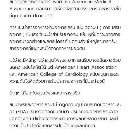
สมาคมวิชาชีพทางการแพทย์ เช่น American Medical
Association ยอมรับว่าวิธีที่ดีที่สุดในการรับสารอาหารคือสิ่ง
ที่คุณกินเข้าไปตามปกติ
การแนะนำสารอาหารผ่านอาหารเสริม เช่น วิตามิน ( การ เสริม
อาหาร ) เป็นสิ่งที่แนะนำสำหรับบางคน เช่น ผู้ที่มีภาวะขาดสาร
อาหารบางอย่างและสตรีมีครรภ์ แต่คนส่วนใหญ่สามารถรับ
สารอาหารที่เหมาะสมได้จากอาหารของตน
แม้ว่าจะมีหลักฐานว่าสมุนไพรและอาหารเสริมบางชนิดอาจช่วย
ลดความดันโลหิตได้ แต่ American Heart Association
และ American College of Cardiology สนับสนุนการลด
ความดันโลหิตด้วยการรับประทานอาหารที่มีประโยชน์
ปัญหาเกี่ยวกับสมุนไพรและอาหารเสริม
สมุนไพรและอาหารเสริมไม่ได้ถูกควบคุมโดยสมาคมอาหารและ
ยา (FDA) เข้มงวดกวดขันกับยา ปริมาณในอาหารเสริมอาจ
แตกต่างกันไปเนื่องจากกระบวนการผลิตที่หลากหลาย และมี
ความเป็นไปได้ที่จะเกิดสารปนเปื้อนในผลิตภัณฑ์