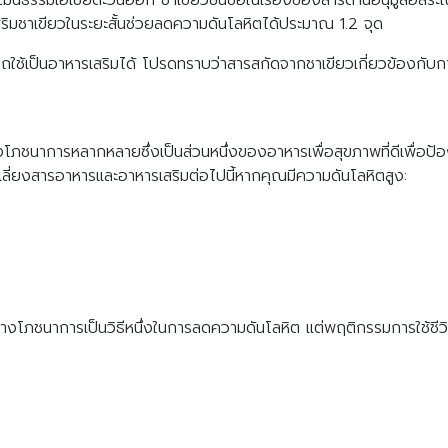
ฒนธรรมเอเชียตะวันออก ชาเขียวขึ้นชื่อในเรื่องของสารต้านอนุมูลอิสระ
ิมชาเขียวในระยะสั้นช่วยลดความดันโลหิตได้ประมาณ 1.2 จุด
ใช้เป็นอาหารเสริมได้ โปรดทราบว่าสารสกัดจากชาเขียวเกี่ยวข้องกับ
างโภชนาการหลากหลายซึ่งเป็นส่วนหนึ่งของอาหารเพื่อสุขภาพที่ดีเพื่อ
เลี่ยงสารอาหารและอาหารเสริมต่อไปนี้หากคุณมีความดันโลหิตสูง:
ทางโภชนาการเป็นวิธีหนึ่งในการลดความดันโลหิต แต่พฤติกรรมการใช้ชีวิ