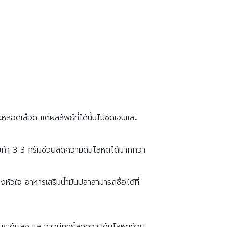
หลอดเลือด แต่ผลลัพธ์ที่ได้นั้นไม่ชัดเจนและ
มก้า 3 3 กรัมช่วยลดความดันโลหิตได้มากกว่า
งหัวใจ อาหารเสริมน้ำมันปลาสามารถซื้อได้ที่