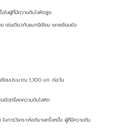
ในผู้ที่มีความดันโลหิตสูง
ย เช่นเดียวกับแมกนีเซียม แคลเซียมยัง
คลเซียมประมาณ 1,300 มก. ต่อวัน
าจมีฤทธิ์ลดความดันโลหิต
วิเคราะห์อภิมานครั้งหนึ่ง ผู้ที่มีความดัน