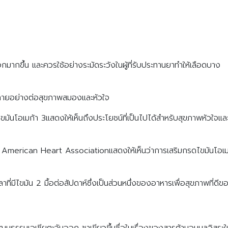
Search
Search
for:
มากขึ้น และควรใช้อย่างระมัดระวังในผู้ที่รับประทานยาทำให้เลือดบาง
์หลายอย่างต่อสุขภาพสมองและหัวใจ
ไขมันโอเมก้า 3แสดงให้เห็นถึงประโยชน์ที่เป็นไปได้สำหรับสุขภาพหัวใจและ
าร American Heart Associationแสดงให้เห็นว่าการเสริมกรดไขมันโอเ
มีไขมัน 2 มื้อต่อสัปดาห์ซึ่งเป็นส่วนหนึ่งของอาหารเพื่อสุขภาพที่ดีขอ