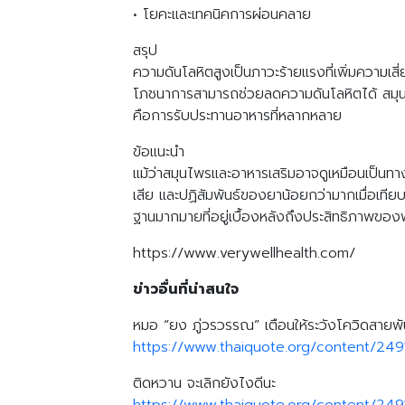
• โยคะและเทคนิคการผ่อนคลาย
สรุป
ความดันโลหิตสูงเป็นภาวะร้ายแรงที่เพิ่มความ
โภชนาการสามารถช่วยลดความดันโลหิตได้ สมุนไพ
คือการรับประทานอาหารที่หลากหลาย
ข้อแนะนำ
แม้ว่าสมุนไพรและอาหารเสริมอาจดูเหมือนเป็นทาง
เสีย และปฏิสัมพันธ์ของยาน้อยกว่ามากเมื่อเทีย
ฐานมากมายที่อยู่เบื้องหลังถึงประสิทธิภาพ
https://www.verywellhealth.com/
ข่าวอื่นที่น่าสนใจ
หมอ “ยง ภู่วรวรรณ” เตือนให้ระวังโควิดสายพันธุ
https://www.thaiquote.org/content/249
ติดหวาน จะเลิกยังไงดีนะ