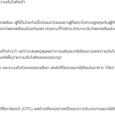
มีความดันโลหิตต่ำ
แทสเซียม ผู้ที่เป็นโรคไตเรื้อรังและโดยเฉพาะผู้ที่ฟอกไตควรพูดคุยกับผู
ยงโพแทสเซียมส่วนเกินเพราะในขณะที่ไตมักจะรักษาระดับโพแทสเซียมในเ
งที่กล่าวว่า แม้ว่าจะสมเหตุสมผลว่าการเสริมแมกนีเซียมอาจลดความดันโ
สดงให้เห็นว่าความดันโลหิตลดลงสองจุด
 และระบบหัวใจและหลอดเลือด แหล่งที่ดีของแมกนีเซียมในอาหาร ได้แก่
ด้ที่เคาน์เตอร์ (OTC) ผลข้างเคียงอย่างหนึ่งของการรับประทานแมกนีเ