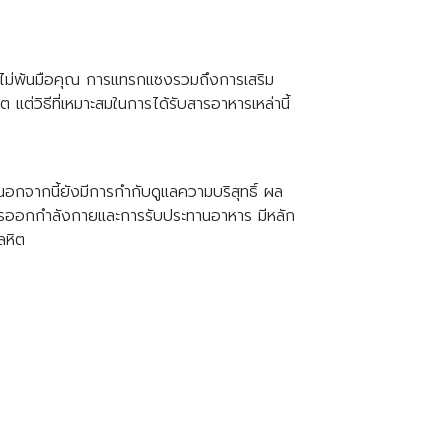
ิตไม่พ้นมือคุณ การแทรกแซงรวมถึงการเสริม
วิธีที่เหมาะสมในการได้รับสารอาหารเหล่านี้
นอกจากนี้ยังมีการกำกับดูแลความบริสุทธิ์ ผล
่น การออกกำลังกายและการรับประทานอาหาร มีหลัก
ลหิต