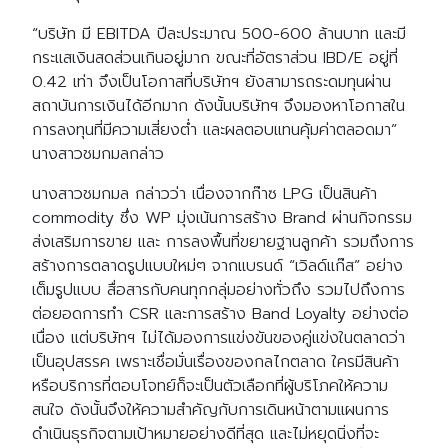
“บริษัท มี EBITDA ปีละประมาณ 500-600 ล้านบาท และมี
กระแสเงินสดส่วนเกินอยู่มาก ขณะที่อัตราส่วน IBD/E อยู่ที่
0.42 เท่า จึงเป็นโอกาสที่บริษัทฯ ยังสามารถระดมทุนผ่าน
สถาบันการเงินได้อีกมาก ดังนั้นบริษัทฯ จึงมองหาโอกาสใน
การลงทุนที่มีความเสี่ยงต่ำ และผลตอบแทนคุ้มค่าตลอดมา”
นางสาวชมกมลกล่าว
นางสาวชมกมล กล่าวว่า เนื่องจากก๊าซ LPG เป็นสินค้า
commodity ซึ่ง WP มุ่งเน้นการสร้าง Brand ผ่านกิจกรรม
ส่งเสริมการขาย และ การลงพื้นที่ขยายฐานลูกค้า รวมถึงการ
สร้างการตลาดรูปแบบใหม่ๆ จากแบรนด์ “เวิลด์แก๊ส” อย่าง
เต็มรูปแบบ สื่อสารกับคนทุกกลุ่มอย่างทั่วถึง รวมไปถึงการ
ต่อยอดการทำ CSR และการสร้าง Band Loyalty อย่างต่อ
เนื่อง แต่บริษัทฯ ไม่ได้มองการแข่งขันของคู่แข่งในตลาดว่า
เป็นอุปสรรค เพราะเชื่อมั่นเรื่องของกลไกตลาด ใครมีสินค้า
หรือบริการที่ตอบโจทย์ก็จะเป็นตัวเลือกที่ผู้บริโภคให้ความ
สนใจ ดังนั้นจึงให้ความสำคัญกับการเดินหน้าตามแผนการ
ดำเนินธุรกิจตามเป้าหมายอย่างดีที่สุด และไม่หยุดนิ่งที่จะ