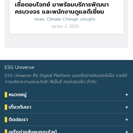
เชื่อตอบโจทย์ มาพร้อมบริการพัฒนา
ครบวงจร และพนักงานดูแลดีเยี่ยม
news
,
Climate Change
,
เศรษฐกิจ
ตุลาคม 2, 2025
ESG Universe
ESG Universe คือ Digital Platform บนเครือข่ายอินเตอร์เน็ต ภายใต้
การบริหารงานของบริษัท พีเอ็มจี คอร์ปอเรชั่น จำกัด
หมวดหมู่
Health & Wellness
เกี่ยวกับเรา
Eco Icon
Our Services
ESG Data
ติดต่อเรา
About Us
โทรศัพท์: 090-549-2524
Climate Change
Contact Us
เครือข่ายสังคมออนไลน์