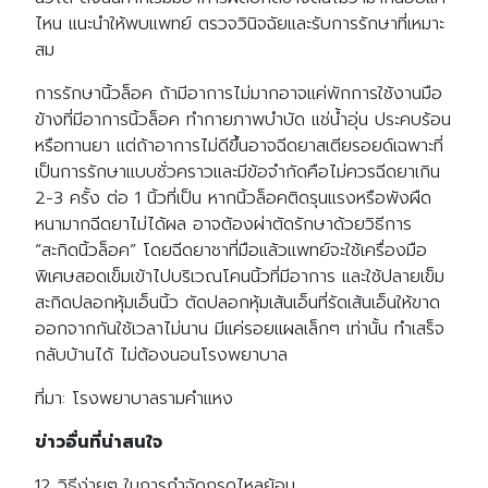
ไหน แนะนำให้พบแพทย์ ตรวจวินิจฉัยและรับการรักษาที่เหมาะ
สม
การรักษานิ้วล็อค ถ้ามีอาการไม่มากอาจแค่พักการใช้งานมือ
ข้างที่มีอาการนิ้วล็อค ทำกายภาพบำบัด แช่น้ำอุ่น ประคบร้อน
หรือทานยา แต่ถ้าอาการไม่ดีขึ้นอาจฉีดยาสเตียรอยด์เฉพาะที่
เป็นการรักษาแบบชั่วคราวและมีข้อจำกัดคือไม่ควรฉีดยาเกิน
2-3 ครั้ง ต่อ 1 นิ้วที่เป็น หากนิ้วล็อคติดรุนแรงหรือพังผืด
หนามากฉีดยาไม่ได้ผล อาจต้องผ่าตัดรักษาด้วยวิธีการ
“สะกิดนิ้วล็อค” โดยฉีดยาชาที่มือแล้วแพทย์จะใช้เครื่องมือ
พิเศษสอดเข็มเข้าไปบริเวณโคนนิ้วที่มีอาการ และใช้ปลายเข็ม
สะกิดปลอกหุ้มเอ็นนิ้ว ตัดปลอกหุ้มเส้นเอ็นที่รัดเส้นเอ็นให้ขาด
ออกจากกันใช้เวลาไม่นาน มีแค่รอยแผลเล็กๆ เท่านั้น ทำเสร็จ
กลับบ้านได้ ไม่ต้องนอนโรงพยาบาล
ที่มา: โรงพยาบาลรามคำแหง
ข่าวอื่นที่น่าสนใจ
12 วิธีง่ายๆ ในการกำจัดกรดไหลย้อน