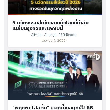
5 นวัตกรรมสีเขียวจากทั่วโลกที่กำลัง
เปลี่ยนธุรกิจและโลกใบนี้
Search
Search
for:
Climate Change
,
ESG Report
เมษายน 7, 2026
“พฤกษา โฮลดิ้ง” ตอกย้ำกลยุทธ์ปี 68