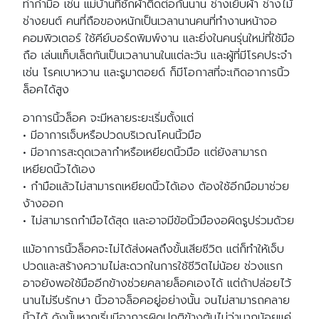
ท่ากำมือ เช่น แม่บ้านที่ซักผ้าติดต่อกันนาน ช่างเย็บผ้า ช่างไม้
ช่างยนต์ คนที่ถือของหนักเป็นเวลานานคนที่ทำงานหน้าจอ
คอมพิวเตอร์ ใช้คีย์บอร์ดพิมพ์งาน และยิ่งในคนรุ่นใหม่ที่ใช้มือ
ถือ เล่นแท็บเล็ตกันเป็นเวลานานในแต่ละวัน และผู้ที่มีโรคประจำ
เช่น โรคเบาหวาน และรูมาตอยด์ ก็มีโอกาสที่จะเกิดอาการนิ้ว
ล็อคได้สูง
อาการนิ้วล็อค จะมีหลายระยะเริ่มตั้งแต่
• มีอาการเจ็บหรือปวดบริเวณโคนนิ้วมือ
• มีอาการสะดุดเวลากำหรือเหยียดนิ้วมือ แต่ยังสามารถ
เหยียดนิ้วได้เอง
• กำมือแล้วไม่สามารถเหยียดนิ้วได้เอง ต้องใช้อีกมือมาช่วย
ง้างออก
• ไม่สามารถกำมือได้สุด และอาจมีข้อนิ้วมืองอผิดรูปร่วมด้วย
แม้อาการนิ้วล็อคจะไม่ได้ส่งผลถึงขั้นเสียชีวิต แต่ก็ทำให้เจ็บ
ปวดและสร้างความไม่สะดวกในการใช้ชีวิตไม่น้อย ช่วงแรก
อาจยังพอใช้มืออีกข้างช่วยคลายล็อคเองได้ แต่ถ้าปล่อยไว้
นานไม่รีบรักษา นิ้วอาจล็อคอยู่อย่างนั้น จนไม่สามารถคลาย
นิ้วได้ ดังนั้นหากเริ่มมีอาการผิดปกติข้างต้นไม่ว่ามากน้อยแค่