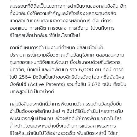
สมรรถนะที่ดีถือเป็นแนวทางการดำเนินงานของกลุ่มมิชลิน อีก
ทั้งมิชลินยังให้ความสำคัญและใส่ใจเรื่องผลกระทบต่อสิ่ง
แวดล้อมในทุกขั้นตอนของวงจรผลิตภัณฑ์ ตั้งแต่การ
ออกแบบ การผลิต การขนส่ง การใช้งาน ไปจนถึงการ
รีไซเคิลเพื่อนำกลับมาใช้ประโยชน์ใหม่
ภายใต้แผนการดำเนินงานที่กำหนด มิชลินเชื่อมั่นใน
ประสบการณ์ความเชี่ยวชาญด้านวัสดุไฮเทค ตลอดจนความ
ทุ่มเทของแผนกวิจัยและพัฒนา ซึ่งประกอบด้วยทีมวิศวกร,
นักวิจัย, นักเคมี และนักพัฒนา ราว 6,000 คน ทั้งนี้ การที่
ในปี 2564 มิชลินเป็นเจ้าของสิทธิบัตรวัสดุไฮเทคซึ่งยังมีผล
บังคับใช้ (Active Patents) รวมทั้งสิ้น 3,678 ฉบับ ถือเป็น
บทพิสูจน์ได้เป็นอย่างดี
กลุ่มมิชลินตระหนักดีว่าการพัฒนานวัตกรรมด้านวัสดุยั่งยืน
จำเป็นต้องอาศัยทักษะใหม่ ๆ จึงได้ริเริ่มดำเนินโครงการกับ
พันธมิตรกลุ่มเป้าหมาย เพื่อผลักดันให้การพัฒนาเทคโนโลยี
ล้ำหน้า…โดยเฉพาะอย่างยิ่งในด้านการแปรสภาพและการ
รีไซเคิล…ดำเนินไปได้อย่างรวดเร็ว พันธมิตรเหล่านี้ ได้แก่