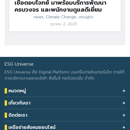
เชื่อตอบโจทย์ มาพร้อมบริการพัฒนา
ครบวงจร และพนักงานดูแลดีเยี่ยม
news
,
Climate Change
,
เศรษฐกิจ
ตุลาคม 2, 2025
ESG Universe
ESG Universe คือ Digital Platform บนเครือข่ายอินเตอร์เน็ต ภายใต้
การบริหารงานของบริษัท พีเอ็มจี คอร์ปอเรชั่น จำกัด
หมวดหมู่
Health & Wellness
เกี่ยวกับเรา
Eco Icon
Our Services
ESG Data
ติดต่อเรา
About Us
โทรศัพท์: 090-549-2524
Climate Change
Contact Us
เครือข่ายสังคมออนไลน์
ESG Report