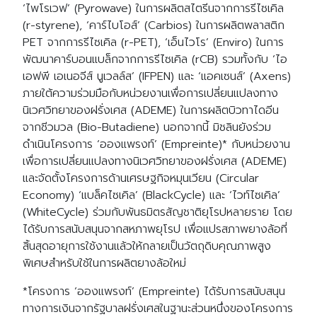
‘ไพโรเวฟ’ (Pyrowave) ในการผลิตสไตรีนจากการรีไซเคิล
(r-styrene), ‘คาร์ไบโอส์’ (Carbios) ในการผลิตพลาสติก
PET จากการรีไซเคิล (r-PET), ‘เอ็นไวโร’ (Enviro) ในการ
พัฒนาคาร์บอนแบล็กจากการรีไซเคิล (rCB) รวมทั้งกับ ‘ไอ
เอฟพี เอเนอจีส์ นูเวลล์ส’ (IFPEN) และ ‘แอคเซนส์’ (Axens)
ภายใต้ความร่วมมือกับหน่วยงานเพื่อการเปลี่ยนแปลงทาง
นิเวศวิทยาของฝรั่งเศส (ADEME) ในการผลิตบิวทาไดอีน
จากชีวมวล (Bio-Butadiene) นอกจากนี้ มิชลินยังร่วม
ดำเนินโครงการ ‘อองแพรงท์’ (Empreinte)* กับหน่วยงาน
เพื่อการเปลี่ยนแปลงทางนิเวศวิทยาของฝรั่งเศส (ADEME)
และจัดตั้งโครงการด้านเศรษฐกิจหมุนเวียน (Circular
Economy) ‘แบล็คไซเคิล’ (BlackCycle) และ ‘ไวท์ไซเคิล’
(WhiteCycle) ร่วมกับพันธมิตรสัญชาติยุโรปหลายราย โดย
ได้รับการสนับสนุนจากสหภาพยุโรป เพื่อแปรสภาพยางล้อที่
สิ้นสุดอายุการใช้งานแล้วให้กลายเป็นวัตถุดิบคุณภาพสูง
พิเศษสำหรับใช้ในการผลิตยางล้อใหม่
*โครงการ ‘อองแพรงท์’ (Empreinte) ได้รับการสนับสนุน
ทางการเงินจากรัฐบาลฝรั่งเศสในฐานะส่วนหนึ่งของโครงการ