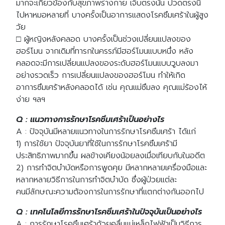
มากจะเกี่ยวข้องกับสุขภาพร่างกาย เจ็บตรงนั้น ปวดตรงนี้
ไปหาหมอหลายที่ บางครั้งเป็นอาการแสดงโรคซึมเศร้าในผู้สูง
วัย
□ ผู้หญิงหลังคลอด บางครั้งเป็นช่วงเปลี่ยนแปลงของ
ฮอร์โมน จากเดิมที่ทารกในครรภ์มีฮอร์โมนแบบหนึ่ง หลัง
คลอดจะมีการเปลี่ยนแปลงของระดับฮอร์โมนแบบวูบลงมา
อย่างรวดเร็ว การเปลี่ยนแปลงของฮอร์โมน ทำให้เกิด
อาการซึมเศร้าหลังคลอดได้ เช่น คุณแม่ซึมลง คุณแม่ร้องไห้
ง่าย ฯลฯ
Q : แนวทางการรักษาโรคซึมเศร้าเป็นอย่างไร
A : ปัจจุบันมีหลายแนวทางในการรักษาโรคซึมเศร้า ได้แก่
1) การใช้ยา ปัจจุบันยาที่ใช้ในการรักษาโรคซึมเศร้ามี
ประสิทธิภาพมากขึ้น ผลข้างเคียงน้อยลงเมื่อเทียบกับในอดีต
2) การทำจิตบำบัดหรือการพูดคุย มีหลากหลายเครื่องมือและ
หลากหลายวิธีการในการทำจิตบำบัด ซึ่งผู้ป่วยแต่ละ
คนมีลักษณะความต้องการในการรักษาที่แตกต่างกันออกไป
Q : เทคโนโลยีการรักษาโรคซึมเศร้าในปัจจุบันเป็นอย่างไร
A : การรักษาโรคซึมเศร้าด้วยคลื่นแม่เหล็กไฟฟ้าเป็นวิธีการ