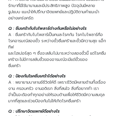
รักษาที่มีใช้มานานและมีประสิทธิภาพสูง ปัจจุบันมีหลาย
รูปแบบ แนะนำให้ปรึกษาจิตแพทย์และปฏิบัติตามคำแนะนำ
อย่างเคร่งครัด
Q : ซึมเศร้ากับไบโพลาร์ต่างกันหรือไม่อย่างไร
A : ซึมเศร้ากับไบโพลาร์เป็นคนละโรคกัน โรคไบโพลาร์คือ
โรคอารมณ์สองขั้ว ระหว่างขั้วซึมเศร้าและขั้วมีความสุข แอ็ก
ทีฟ
และไฮเปอร์สุด ๆ ซึ่งจะสลับไปมาระหว่างสองขั้วนี้ แต่โรคซึม
เศร้าจะไม่มีการสลับขั้วของอารมณ์จะมีแต่ขั้วของ
ซึมเศร้า
Q : ป้องกันโรคซึมเศร้าได้อย่างไร
A : พยายามบาลานซ์ชีวิตให้ดี เพราะชีวิตมีหลายด้านทั้งเรื่อง
งาน ครอบครัว งานอดิเรก สิ่งที่สนใจ สิ่งที่อยากทำ เรา
จำเป็นจะต้องทำทุกอย่างให้รอบด้านเพื่อให้ชีวิตมีความสมดุล
มากที่สุดและช่วยป้องกันไม่ให้เกิดโรคซึมเศร้า
Q : ปรึกษาจิตแพทย์ดีอย่างไร