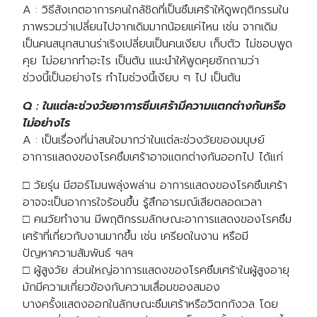
A : วิธีสังเกตอาการคนใกล้ชิดที่เป็นซึมเศร้าให้ดูพฤติกรรมใน
ภาพรวมว่าเปลี่ยนไปจากเดิมมากน้อยแค่ไหน เช่น จากเดิม
เป็นคนสนุกสนานร่าเริงเปลี่ยนเป็นคนเงียบ เก็บตัว ไม่ชอบพูด
คุย ไม่อยากทำอะไร เป็นต้น แนะนำให้พูดคุยซักถามว่า
ช่วงนี้เป็นอย่างไร ทำไมช่วงนี้เงียบ ๆ ไป เป็นต้น
Q : ในแต่ละช่วงวัยอาการซึมเศร้ามีความแตกต่างกันหรือ
ไม่อย่างไร
A : เป็นเรื่องที่น่าสนใจมากว่าในแต่ละช่วงวัยของมนุษย์
อาการแสดงของโรคซึมเศร้าอาจแตกต่างกันออกไป ได้แก่
□ วัยรุ่น มีฮอร์โมนพลุ่งพล่าน อาการแสดงของโรคซึมเศร้า
อาจจะเป็นอาการใจร้อนขึ้น รู้สึกอารมณ์เสียตลอดเวลา
□ คนวัยทำงาน มีพฤติกรรมลักษณะอาการแสดงของโรคซึม
เศร้าที่เกี่ยวกับงานมากขึ้น เช่น เครียดในงาน หรือมี
ปัญหาความสัมพันธ์ ฯลฯ
□ ผู้สูงวัย ส่วนใหญ่อาการแสดงของโรคซึมเศร้าในผู้สูงอายุ
มักมีความเกี่ยวข้องกับความเสื่อมของสมอง
บางครั้งแสดงออกในลักษณะซึมเศร้าหรือวิตกกังวล โดย