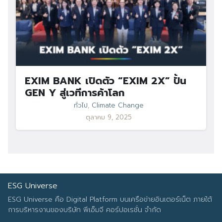
EXIM BANK เปิดตัว “EXIM 2X” ปั้น
GEN Y สู่เวทีการค้าโลก
ทั่วไป
,
Climate Change
ตุลาคม 9, 2025
ESG Universe
ESG Universe คือ Digital Platform บนเครือข่ายอินเตอร์เน็ต ภายใต้
การบริหารงานของบริษัท พีเอ็มจี คอร์ปอเรชั่น จำกัด