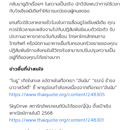
กลับมาดูอีกเรื่อยๆ ในความเป็นจริง นักวิจัยพบว่าการใช้เวลา
กับโซเชียลมีเดียทำให้อารมณ์ของผู้คนลดลง
แทนที่จะใช้เวลาหลายชั่วโมงในการเลื่อนดูโซเชียลมีเดีย คุณ
ควรใช้เวลาและพลังงานไปกับปฏิสัมพันธ์แบบตัวต่อตัว รับ
ประทานอาหารกลางวันกับเพื่อน โทรหาใครสักคนทาง
โทรศัพท์ หรือนัดทานอาหารเย็นกับครอบครัวขยายของคุณ
ปฏิสัมพันธ์ทางสังคมในชีวิตจริงสามารถปรับปรุงความเป็น
อยู่ที่ดีของคุณได้อย่างมาก.
ข่าวอื่นที่น่าสนใจ
“โนรู” เกิดในทะเล แต่ตายในเทือกเขา “อันนัม” “ธรณ์ ธำรง
นาวาสวัสดิ์” ชี้ พายุอ่อนกำลังลงเนื่องจากเทือกเขา”อันนัม”
https://www.thaiquote.org/content/248305
SkyDrive สตาร์ทอัพรถยนต์บินได้ของญี่ปุ่น ตั้งเป้าเชิง
พาณิชย์ภายในปี 2568
https://www.thaiquote.org/content/248301