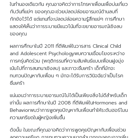
ในทำนองเดียวกัน คุณอาจคิดว่าการโทรหาเพื่อนเพื่อบ่นเกี่ยว
กับวันที่แย่ๆ ของคุณจะช่วยปลดปล่อยอารมณ์ด้านลบที่
กักขังไว้ได้ แต่แทนที่จะปลดปล่อยความรู้สึกแย่ๆ การศึกษา
แสดงให้เห็นว่าการระบายมีแนวโน้มที่จะขยายอารมณ์เชิงลบ
ของคุณ
ผลการศึกษาในปี 2011 ที่ตีพิมพ์ในวารสาร Clinical Child
and Adolescent Psychologyพบความเชื่อมโยงระหว่าง
การครุ่นคิดร่วม (พฤติกรรมที่ความสัมพันธ์แบบเพื่อนฝูงมุ่ง
เน้นไปที่การสนทนาเชิงลบ) และภาวะซึมเศร้า เด็กที่มักจะ
ทบทวนปัญหากับเพื่อน ๆ มักจะได้รับการวินิจฉัยว่าเป็นโรค
ซึมเศร้า
แน่นอนว่าการระบายอารมณ์ไม่ได้เป็นเพียงสิ่งไม่ดีสำหรับเด็ก
เท่านั้น ผลการศึกษาในปี 2008 ที่ตีพิมพ์ในHormones and
Behaviorพบว่าการพูดคุยปัญหากับเพื่อนทำให้ระดับฮอร์โมน
ความเครียดในผู้หญิงเพิ่มขึ้น
ดังนั้น ในขณะที่คุณอาจคิดว่าการพูดคุยปัญหากับเพื่อนช่วย
ลดความเครียด การทบทวนความยากลำบากของคุณอาจเพิ่ม