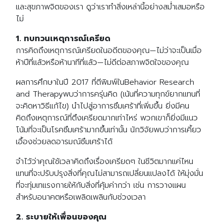
และสุขภาพจิตของเรา ดูว่าเราทำสิ่งเหล่านี้อย่างสม่ำเสมอหรือ
ไม่
1. ทบทวนเหตุการณ์เครียด
การคิดถึงเหตุการณ์เครียดในอดีตของคุณ—ไม่ว่าจะเป็นเมื่อ
ห้าปีที่แล้วหรือห้านาทีที่แล้ว—ไม่ดีต่อสภาพจิตใจของคุณ
ผลการศึกษาในปี 2017 ที่ตีพิมพ์ในBehavior Research
and Therapyพบว่าการครุ่นคิด (เน้นที่ความทุกข์ยากแทนที่
จะคิดหาวิธีแก้ไข) นำไปสู่อาการซึมเศร้าที่เพิ่มขึ้น ยิ่งมีคน
คิดถึงเหตุการณ์ที่ตึงเครียดมากเท่าไหร่ พวกเขาก็ยิ่งมีแนว
โน้มที่จะเป็นโรคซึมเศร้ามากขึ้นเท่านั้น นักวิจัยพบว่าการเคี้ยว
เอื้องช่วยลดอารมณ์ซึมเศร้าได้
จำไว้ว่าคุณใช้เวลาคิดถึงเรื่องเครียดๆ ในชีวิตมากแค่ไหน
แทนที่จะปรับปรุงสิ่งที่คุณไม่สามารถเปลี่ยนแปลงได้ ให้มุ่งมั่น
ที่จะทุ่มเทแรงกายให้กับสิ่งที่คุ้มค่ากว่า เช่น การวางแผน
สำหรับอนาคตหรือเพลิดเพลินกับช่วงเวลา
2. ระบายให้เพื่อนของคุณ