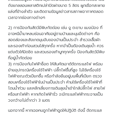
ถังแกลลอนพลาสติกเปล่าปิดฝาขนาด 5 ลิตร ผูกเชือกสะพาย
แล่งที่ข้างลำตัว และติดตามข้อมูลข่าวสารสภาพอากาศตลอด
เวลาจากช่องทางต่างๆ
2) การป้องกันสัตว์มีพิษกัดต่อย เช่น งู ตะขาบ แมงป่อง ที่
อาจหนีน้ำมาหลบซ่อนอาศัยอยู่ตามบ้านและมุมมืดต่างๆ คือ
สอดส่องและสังเกตมุมอับของบ้านเป็นประจำ สำรวจเสื้อผ้า
และรองเท้าก่อนสวมใส่ทุกครั้ง หากจำเป็นต้องเดินลุยน้ำ ควร
แต่งตัวให้มิดชิด และสวมรองเท้าบูททุกครั้ง ป้องกันสัตว์มีพิษ
ที่อยู่น้ำกัดต่อย
3) การป้องกันไฟฟ้าซ็อต ให้สับคัตเอาต์ตัดกระแสไฟ พร้อม
ย้ายอุปกรณ์เครื่องใช้ไฟฟ้า ปลั๊กไฟขึ้นที่สูง ไม่ใช้เครื่องใช้
ไฟฟ้าขณะตัวเปียกชื้น หรือกำลังยืนอยู่บนพื้นที่เปียก ตรวจ
สอบเครื่องใช้ไฟฟ้าในบ้านเป็นประจำ ห้ามใช้เครื่องใช้ไฟฟ้าที่
โดนน้ำท่วม และหลีกเลี่ยงการเดินลุยน้ำเข้าใกล้ปลั๊กไฟ สายไฟ
หรือเสาไฟฟ้า หากเกิดไฟฟ้ารั่ว จะมีกระแสไฟฟ้ากระจายเป็น
วงกว้างไม่ต่ำกว่า 3 เมตร
นอกจากนี้ หากเจอคนถูกไฟฟ้าดูดให้ปฏิบัติ ดังนี้ ตัดกระแส