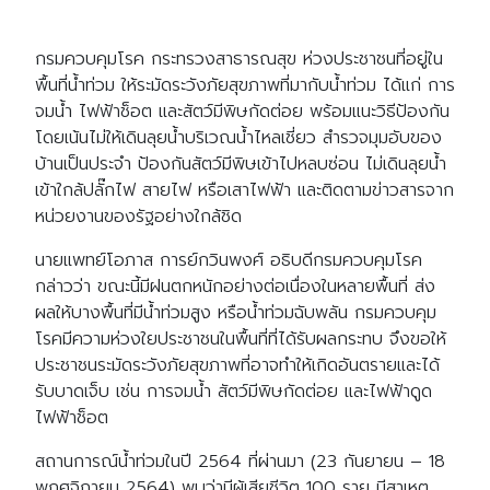
กรมควบคุมโรค กระทรวงสาธารณสุข ห่วงประชาชนที่อยู่ใน
พื้นที่น้ำท่วม ให้ระมัดระวังภัยสุขภาพที่มากับน้ำท่วม ได้แก่ การ
จมน้ำ ไฟฟ้าช็อต และสัตว์มีพิษกัดต่อย พร้อมแนะวิธีป้องกัน
โดยเน้นไม่ให้เดินลุยน้ำบริเวณน้ำไหลเชี่ยว สำรวจมุมอับของ
บ้านเป็นประจำ ป้องกันสัตว์มีพิษเข้าไปหลบซ่อน ไม่เดินลุยน้ำ
เข้าใกล้ปลั๊กไฟ สายไฟ หรือเสาไฟฟ้า และติดตามข่าวสารจาก
หน่วยงานของรัฐอย่างใกล้ชิด
นายแพทย์โอภาส การย์กวินพงศ์ อธิบดีกรมควบคุมโรค
กล่าวว่า ขณะนี้มีฝนตกหนักอย่างต่อเนื่องในหลายพื้นที่ ส่ง
ผลให้บางพื้นที่มีน้ำท่วมสูง หรือน้ำท่วมฉับพลัน กรมควบคุม
โรคมีความห่วงใยประชาชนในพื้นที่ที่ได้รับผลกระทบ จึงขอให้
ประชาชนระมัดระวังภัยสุขภาพที่อาจทำให้เกิดอันตรายและได้
รับบาดเจ็บ เช่น การจมน้ำ สัตว์มีพิษกัดต่อย และไฟฟ้าดูด
ไฟฟ้าช็อต
สถานการณ์น้ำท่วมในปี 2564 ที่ผ่านมา (23 กันยายน – 18
พฤศจิกายน 2564) พบว่ามีผู้เสียชีวิต 100 ราย มีสาเหตุ