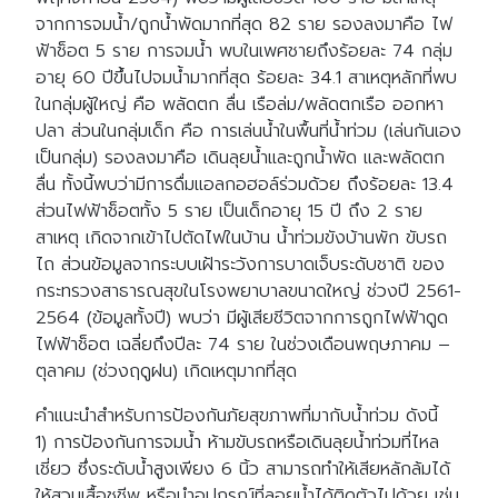
จากการจมน้ำ/ถูกน้ำพัดมากที่สุด 82 ราย รองลงมาคือ ไฟ
ฟ้าช็อต 5 ราย การจมน้ำ พบในเพศชายถึงร้อยละ 74 กลุ่ม
อายุ 60 ปีขึ้นไปจมน้ำมากที่สุด ร้อยละ 34.1 สาเหตุหลักที่พบ
ในกลุ่มผู้ใหญ่ คือ พลัดตก ลื่น เรือล่ม/พลัดตกเรือ ออกหา
ปลา ส่วนในกลุ่มเด็ก คือ การเล่นน้ำในพื้นที่น้ำท่วม (เล่นกันเอง
เป็นกลุ่ม) รองลงมาคือ เดินลุยน้ำและถูกน้ำพัด และพลัดตก
ลื่น ทั้งนี้พบว่ามีการดื่มแอลกอฮอล์ร่วมด้วย ถึงร้อยละ 13.4
ส่วนไฟฟ้าช็อตทั้ง 5 ราย เป็นเด็กอายุ 15 ปี ถึง 2 ราย
สาเหตุ เกิดจากเข้าไปตัดไฟในบ้าน น้ำท่วมขังบ้านพัก ขับรถ
ไถ ส่วนข้อมูลจากระบบเฝ้าระวังการบาดเจ็บระดับชาติ ของ
กระทรวงสาธารณสุขในโรงพยาบาลขนาดใหญ่ ช่วงปี 2561-
2564 (ข้อมูลทั้งปี) พบว่า มีผู้เสียชีวิตจากการถูกไฟฟ้าดูด
ไฟฟ้าช็อต เฉลี่ยถึงปีละ 74 ราย ในช่วงเดือนพฤษภาคม –
ตุลาคม (ช่วงฤดูฝน) เกิดเหตุมากที่สุด
คำแนะนำสำหรับการป้องกันภัยสุขภาพที่มากับน้ำท่วม ดังนี้
1) การป้องกันการจมน้ำ ห้ามขับรถหรือเดินลุยน้ำท่วมที่ไหล
เชี่ยว ซึ่งระดับน้ำสูงเพียง 6 นิ้ว สามารถทำให้เสียหลักล้มได้
ให้สวมเสื้อชูชีพ หรือนำอุปกรณ์ที่ลอยน้ำได้ติดตัวไปด้วย เช่น