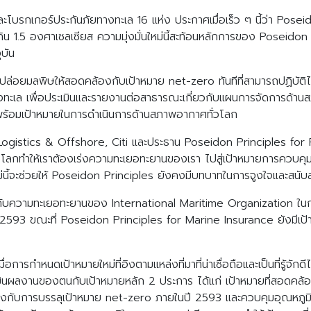
โบรกเกอร์ประกันภัยทางทะเล 16 แห่ง ประกาศเมื่อเร็ว ๆ นี้ว่า Poseid
เกิน 1.5 องศาเซลเซียส ความมุ่งมั่นใหม่นี้สะท้อนหลักการของ Poseid
บัน
ารปล่อยมลพิษให้สอดคล้องกับเป้าหมาย net-zero ทันทีที่สามารถปฏิบ
งทะเล เพื่อประเมินและรายงานต่อสาธารณะเกี่ยวกับแผนการจัดการด้าน
พร้อมเป้าหมายในการดำเนินการด้านสภาพอากาศทั่วโลก
gistics & Offshore, Citi และประธาน Poseidon Principles for Fin
ทำให้เราต้องเร่งความทะเยอทะยานของเรา ไปสู่เป้าหมายการควบคุมอุณห
้จะช่วยให้ Poseidon Principles ยังคงมีบทบาทในการจูงใจและสนั
งกับความทะเยอทะยานของ International Maritime Organization ใน
2593 ขณะที่ Poseidon Principles for Marine Insurance ยังมีเป
า เมื่อการกำหนดเป้าหมายใหม่ที่อิงตามแหล่งที่มาที่น่าเชื่อถือและเป็นที่ร
ประเมินผลงานของตนกับเป้าหมายหลัก 2 ประการ ได้แก่ เป้าหมายที่ส
กับการบรรลุเป้าหมาย net-zero ภายในปี 2593 และควบคุมอุณหภูมิโลกให