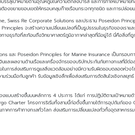
ห้บรรลุเป้าหมายด้านอุณหภูมิในความตกลงปารีส และการทำให้เป้าหมาย
น จำเป็นต้องขยายขอบเขตให้ครอบคลุมก๊าซเรือนกระจกทุกชนิด และการปล่
ne, Swiss Re Corporate Solutions และประธาน Poseidon Principl
on Principles จะสร้างความเปลี่ยนแปลงที่เป็นรูปธรรมในธุรกิจของเ
งธุรกิจที่สะท้อนถึงวิทยาศาสตร์ภูมิอากาศล่าสุดที่มีอยู่ได้ นี่คือสิ่งที่
utions และ Poseidon Principles for Marine Insurance เป็นกรอบ
นและผลงานด้านเรือและเครื่องจักรของบริษัทประกันภัยทางทะเลที่มี
ยในการส่งเสริมการดูแลสิ่งแวดล้อมอย่างมีความรับผิดชอบตลอดห่วงโ
ริมความร่วมมือกับลูกค้า รับข้อมูลเชิงลึกเพื่อส่งเสริมการตัดสินใจเชิง
งแบบสร้างขึ้นบนหลักการ 4 ประการ ได้แก่ การปฏิบัติตามเป้าหมายด
o Charter โครงการริเริ่มทั้งสามนี้ก่อตั้งขึ้นภายใต้การอุปถัมภ์ของ 
าคการค้าทางทะเลทั่วโลก ส่งเสริมการเปลี่ยนแปลงทั่วทั้งอุตสาหกรรม