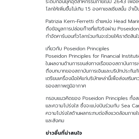
ระดับก่อนยุคอุตสาหกรรมภายในปี 2643 เพื่อใ
โลกให้เพิ่มขึ้นไม่เกิน 1.5 องศาเซลเซียสนั้
Patrizia Kern-Ferretti ตำแหน่ง Head Mari
ถึงข้อมูลการปล่อยก๊าซที่แท้จริงผ่าน Poseid
กำจัดคาร์บอนทั่วโลกร่วมกันจะช่วยให้เราตัดสินใจทา
เกี่ยวกับ Poseidon Principles
Poseidon Principles for Financial Instit
ในผลงานด้านการขนส่งทางเรือของสถาบันการเงิ
ถึงบทบาทของสถาบันการเงินและบริษัทประกันภั
เตรียมเครื่องมือให้แก่บริษัทเหล่านี้เพื่อส่งเส
ของสภาพภูมิอากาศ
กรอบแนวคิดของ Poseidon Principles ทั้งสอ
และความโปร่งใส ซึ่งจะแบ่งปันร่วมกับ Sea Carg
ความโปร่งใสด้านผลกระทบต่อสิ่งแวดล้อมภายในภ
และสังคม
ข่าวอื่นที่น่าสนใจ