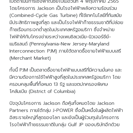
เปิดดำเนินการเชิงพาณิชย์ไปเมื่อวันที่ 4 พฤษภาคม 2565
โดยโครงการ Jackson เป็นโรงไฟฟ้าพลังความร้อนร่วม
(Combined-Cycle Gas Turbine) ที่ใช้เทคโนโลยีที่ทันสมัย
มีประสิทธิภาพสูงที่สุด และเป็นโรงไฟฟ้าก๊าซธรรมชาติที่ปล่อย
ก๊าซเรือนกระจกต่ำสุดในประเทศสหรัฐอเมริกา ซึ่งจำหน่าย
ไฟฟ้าให้กับโครงข่ายระหว่างเพนซิลเวเนีย-นิวเจอร์ซีย์-
แมริแลนด์ (Pennsylvania-New Jersey-Maryland
Interconnection: PJM) ภายใต้ตลาดซื้อขายไฟฟ้าแบบเสรี
(Merchant Market)
ทั้งนี้ PJM เป็นตลาดซื้อขายไฟฟ้าแบบเสรีที่มีความมั่นคง และ
มีความต้องการใช้ไฟฟ้าสูงที่สุดในประเทศสหรัฐอเมริกา โดย
ครอบคลุมพื้นที่ทั้งหมด 13 รัฐ และเขตปกครองพิเศษ
โคลัมเบีย (District of Columbia)
ปัจจุบันโครงการ Jackson ถือหุ้นทั้งหมดโดย Jackson
Partners ภายใต้กลุ่ม J-POWER ซึ่งเป็นหนึ่งในผู้ผลิตไฟฟ้า
อิสระรายใหญ่ที่สุดของโลก และยังเป็นผู้ร่วมทุนในโครงการ
โรงไฟฟ้าก๊าซธรรมชาติในกลุ่ม Gulf JP ของบริษัทอีกด้วย