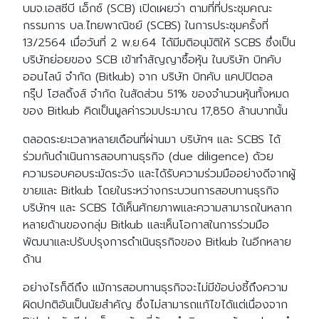
บมจ.เอสซีบี เอ็กซ์ (SCB) เปิดเผยว่า ตามที่ที่ประชุมคณะ
กรรมการ บล.ไทยพาณิชย์ (SCBS) ในการประชุมครั้งที่
13/2564 เมื่อวันที่ 2 พ.ย.64 ได้มีมติอนุมัติให้ SCBS ซึ่งเป็น
บริษัทย่อยของ SCB เข้าทำสัญญาซื้อหุ้น ในบริษัท บิทคับ
ออนไลน์ จำกัด (Bitkub) จาก บริษัท บิทคับ แคปปิตอล
กรุ๊ป โฮลดิ้งส์ จำกัด ในสัดส่วน 51% ของจำนวนหุ้นทั้งหมด
ของ Bitkub คิดเป็นมูลค่ารวมประมาณ 17,850 ล้านบาทนั้น
ตลอดระยะเวลาหลายเดือนที่ผ่านมา บริษัทฯ และ SCBS ได้
ร่วมกันดำเนินการสอบทานธุรกิจ (due diligence) ด้วย
ความรอบคอบระมัดระวัง และได้รับความร่วมมืออย่างดีจากผู้
ขายและ Bitkub โดยในระหว่างกระบวนการสอบทานธุรกิจ
บริษัทฯ และ SCBS ได้เห็นศักยภาพและความสามารถในหลาก
หลายด้านของกลุ่ม Bitkub และเห็นโอกาสในการร่วมมือ
พัฒนาและปรับปรุงการดำเนินธุรกิจของ Bitkub ในอีกหลาย
ด้าน
อย่างไรก็ดีถึง แม้การสอบทานธุรกิจจะไม่มีข้อบ่งชี้ถึงความ
ผิดปกติอันเป็นนัยสำคัญ ซึ่งไม่สามารถแก้ไขได้แต่เนื่องจาก