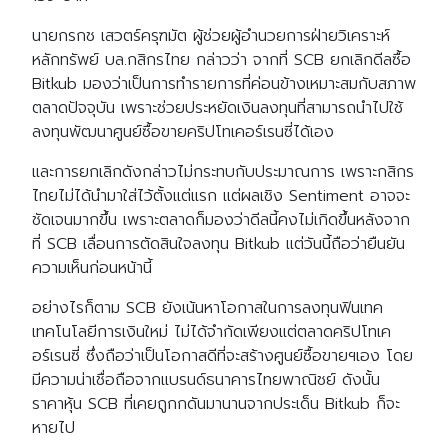
นายกรกช เสวตร์ครุฑมัต ผู้ช่วยผู้อำนวยการฝ่ายวิเคราะห์
หลักทรัพย์ บล.กสิกรไทย กล่าวว่า จากที่ SCB ยกเลิกดีลซื้อ
Bitkub มองว่าเป็นการทำรายการที่ค่อนข้างเหมาะสมกับสภาพ
ตลาดปัจจุบัน เพราะช่วยประหยัดเงินลงทุนที่สามารถนำไปใช้
ลงทุนพัฒนาศูนย์ซื้อขายคริปโทเคอร์เรนซี่ได้เอง
และการยกเลิกดังกล่าวไม่กระทบกับประมาณการ เพราะกสิกร
ไทยไม่ได้นำมาใส่ไว้ตั้งแต่แรก แต่ผลเชิง Sentiment อาจจะ
ชัดเจนมากขึ้น เพราะตลาดก็มองว่าดีลนี้คงไม่เกิดขึ้นหลังจาก
ที่ SCB เลื่อนการตัดสินใจลงทุน Bitkub แต่วันนี้ถือว่ายืนยัน
ความเห็นก่อนหน้านี้
อย่างไรก็ตาม SCB ยังเน้นหาโอกาสในการลงทุนฟินเทค
เทคโนโลยีการเงินใหม่ ไม่ได้จำกัดเพียงแต่ตลาดคริปโทเค
อร์เรนซี่ ซึ่งถือว่าเป็นโอกาสดีที่จะสร้างศูนย์ซื้อขายฯเอง โดย
มีความน่าเชื่อถือจากแบรนด์ธนาคารไทยพาณิชย์ ดังนั้น
ราคาหุ้น SCB ที่เคยถูกกดันมานานจากประเด็น Bitkub ก็จะ
หายไป