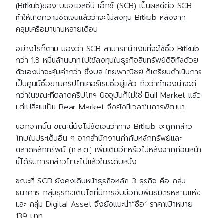
(Bitkub)ของ บมจ.เอสซีบี เอ็กซ์ (SCB) เป็นผลดีต่อ SCB
ทำให้เกิดความชัดเจนแล้วว่าจะไม่ลงทุน Bitkub หลังจาก
คลุมเครือมานานหลายเดือน
อย่างไรก็ตาม มองว่า SCB สามารถนำเงินที่จะใช้ซื้อ Bitkub
กว่า 1.8 หมื่นล้านบาทไปใช้ลงทุนในธุรกิจสินทรัพย์ดิจิทัลด้วย
ตัวเองน่าจะคุ้มค่ากว่า ซึ่งบล.ไทยพาณิชย์ ก็เตรียมดำเนินการ
เป็นศูนย์ซื้อขายคริปโทเคอร์เรนซี่อยู่แล้ว ถือว่าทำเองน่าจะดี
กว่าในขณะที่ตลาดคริปโทฯ ปัจจุบันก็ไม่ใช่ Bull Market แล้ว
แต่เปลี่ยนเป็น Bear Market จึงยังมีเวลาในการพัฒนา
นอกจากนั้น ขณะนี้ยังไม่ชัดเจนว่าทาง Bitkub จะถูกกล่าว
โทษในประเด็นอื่น ๆ จากสำนักงานกำกับหลักทรัพย์และ
ตลาดหลักทรัพย์ (ก.ล.ต.) เพิ่มเติมอีกหรือไม่หลังจากก่อนหน้า
นี้ได้รับการกล่าวโทษไปแล้วในระดับหนึ่ง
ขณะที่ SCB ยังคงเดินหน้าธุรกิจหลัก 3 ธุรกิจ คือ กลุ่ม
ธนาคาร กลุ่มธุรกิจเติบโตที่มีการจับมือกับพันธมิตรหลายแห่ง
และ กลุ่ม Digital Asset จึงยังแนะนำ”ซื้อ” ราคาเป้าหมาย
139 บาท