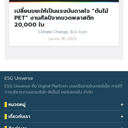
เปลี่ยนขยะให้เป็นแรงบันดาลใจ “ต้นไม้
PET” งานศิลป์จากขวดพลาสติก
20,000 ใบ
Climate Change
,
Eco Icon
ตุลาคม 18, 2025
ESG Universe
ESG Universe คือ Digital Platform บนเครือข่ายอินเตอร์เน็ต ภายใต้
การบริหารงานของบริษัท พีเอ็มจี คอร์ปอเรชั่น จำกัด
หมวดหมู่
Health & Wellness
เกี่ยวกับเรา
Eco Icon
Our Services
ESG Data