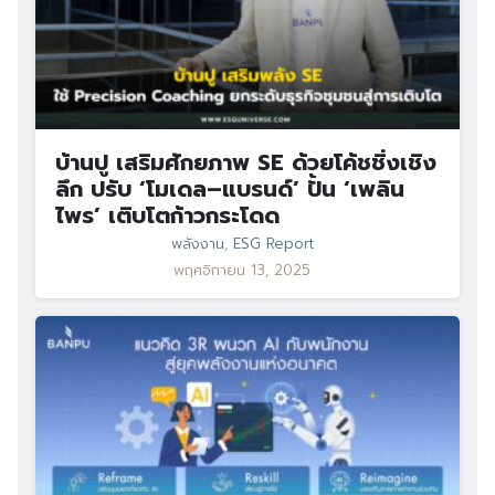
บ้านปู เสริมศักยภาพ SE ด้วยโค้ชชิ่งเชิง
ลึก ปรับ ‘โมเดล–แบรนด์’ ปั้น ‘เพลิน
ไพร’ เติบโตก้าวกระโดด
พลังงาน
,
ESG Report
พฤศจิกายน 13, 2025