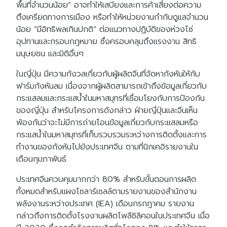
พื้นที่จำนวนน้อย” อาจทำให้เสบียงและการค้าเสี่ยงต่อความ
ตึงเครียดทางการเมือง หรือทำให้หน่วยงานกำกับดูแลจำนวน
น้อย “มีอิทธิพลเกินปกติ” ต่อแนวทางปฏิบัติของห่วงโซ่
อุปทานและกรอบกฎหมาย ซึ่งครอบคลุมถึงแรงงาน สิทธิ
มนุษยชน และมิติอื่นๆ
ในญี่ปุ่น มีความกังวลเกี่ยวกับผู้ผลิตจีนที่จัดหากังหันให้กับ
ฟาร์มกังหันลม เนื่องจากผู้ผลิตสามารถเข้าถึงข้อมูลเกี่ยวกับ
กระแสลมและกระแสน้ำในมหาสมุทรที่เชื่อมโยงกับการป้องกัน
ของญี่ปุ่น สำหรับโครงการดังกล่าว ฝ่ายญี่ปุ่นและจีนเห็น
พ้องกันว่าจะไม่มีการถ่ายโอนข้อมูลเกี่ยวกับกระแสลมหรือ
กระแสน้ำในมหาสมุทรที่เก็บรวบรวมระหว่างการติดตั้งและการ
ทำงานของกังหันไปยังประเทศจีน ตามที่นิกเคอิรายงานใน
เดือนกุมภาพันธ์
ประเทศจีนควบคุมมากกว่า 80% สำหรับขั้นตอนการผลิต
ทั้งหมดสำหรับแผงโซลาร์เซลล์ตามรายงานของสำนักงาน
พลังงานระหว่างประเทศ (IEA) เดือนกรกฎาคม รายงาน
กล่าวถึงการติดตั้งโรงงานผลิตโพลีซิลิคอนในประเทศจีน เมื่อ