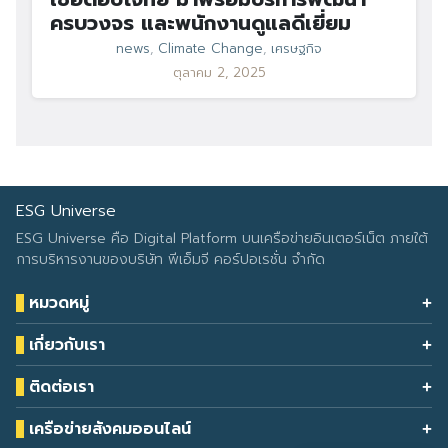
ครบวงจร และพนักงานดูแลดีเยี่ยม
news
,
Climate Change
,
เศรษฐกิจ
ตุลาคม 2, 2025
ESG Universe
ESG Universe คือ Digital Platform บนเครือข่ายอินเตอร์เน็ต ภายใต้
การบริหารงานของบริษัท พีเอ็มจี คอร์ปอเรชั่น จำกัด
หมวดหมู่
Health & Wellness
เกี่ยวกับเรา
Eco Icon
Our Services
ESG Data
ติดต่อเรา
About Us
โทรศัพท์: 090-549-2524
Climate Change
Contact Us
เครือข่ายสังคมออนไลน์
ESG Report