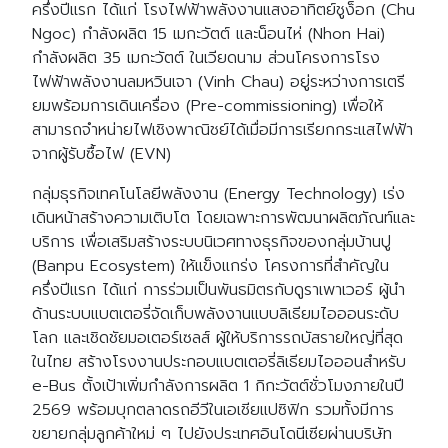
ครึ่งปีแรก ได้แก่ โรงไฟฟ้าพลังงานแสงอาทิตย์ชูง็อก (Chu
Ngoc) กำลังผลิต 15 เมกะวัตต์ และน็อนไห่ (Nhon Hai)
กำลังผลิต 35 เมกะวัตต์ ในเวียดนาม ส่วนโครงการโรง
ไฟฟ้าพลังงานลมหวินเจา (Vinh Chau) อยู่ระหว่างการเตรี
ยมพร้อมการเดินเครื่อง (Pre-commissioning) เพื่อให้
สามารถจำหน่ายไฟเชิงพาณิชย์ได้เมื่อมีการเรียกกระแสไฟฟ้า
จากผู้รับซื้อไฟ (EVN)
กลุ่มธุรกิจเทคโนโลยีพลังงาน (Energy Technology) เร่ง
เดินหน้าสร้างความเติบโต โดยเฉพาะการพัฒนาผลิตภัณท์และ
บริการ เพื่อเสริมสร้างระบบนิเวศทางธุรกิจของกลุ่มบ้านปู
(Banpu Ecosystem) ให้แข็งแกร่ง โครงการที่สำคัญใน
ครึ่งปีแรก ได้แก่ การร่วมเป็นพันธมิตรกับดูราเพาเวอร์ ผู้นำ
ด้านระบบแบตเตอรี่จัดเก็บพลังงานแบบลิเธียมไอออนระดับ
โลก และเชิดชัยมอเตอร์เซลส์ ผู้ให้บริการรถบัสรายใหญ่ที่สุด
ในไทย สร้างโรงงานประกอบแบตเตอรี่ลิเธียมไอออนสำหรับ
e-Bus ตั้งเป้าเพิ่มกำลังการผลิต 1 กิกะวัตต์ชั่วโมงภายในปี
2569 พร้อมบุกตลาดรถอีวีในเอเชียแปซิฟิก รวมทั้งมีการ
ขยายกลุ่มลูกค้าใหม่ ๆ ไปยังประเทศอินโดนีเซียผ่านบริษัท