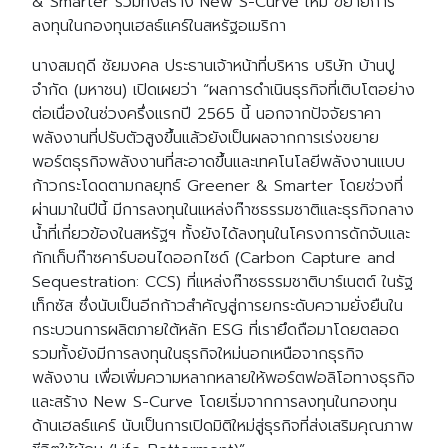
& Smarter รวมทั้งสร้าง New S-Curve ใหม่ ขยายการ
ลงทุนในกองทุนเฮลธ์แคร์ในสหรัฐอเมริกา
นางสมฤดี ชัยมงคล ประธานเจ้าหน้าที่บริหาร บริษัท บ้านปู
จำกัด (มหาชน) เปิดเผยว่า “ผลการดำเนินธุรกิจที่เติบโตอย่าง
ต่อเนื่องในช่วงครึ่งแรกปี 2565 นี้ นอกจากปัจจัยราคา
พลังงานที่ปรับตัวสูงขึ้นแล้วยังเป็นผลจากการเร่งขยาย
พอร์ตธุรกิจพลังงานที่สะอาดขึ้นและเทคโนโลยีพลังงานแบบ
ก้าวกระโดดตามกลยุทธ์ Greener & Smarter โดยช่วงที่
ผ่านมาในปีนี้ มีการลงทุนในแหล่งก๊าซธรรมชาติและธุรกิจกลาง
น้ำที่เกี่ยวข้องในสหรัฐฯ ทั้งยังได้ลงทุนในโครงการดักจับและ
กักเก็บก๊าซคาร์บอนไดออกไซด์ (Carbon Capture and
Sequestration: CCS) ที่แหล่งก๊าซธรรมชาติบาร์เนตต์ ในรัฐ
เท็กซัส ซึ่งนับเป็นอีกก้าวสำคัญสู่การยกระดับความยั่งยืนใน
กระบวนการผลิตภายใต้หลัก ESG ที่เรายึดถือมาโดยตลอด
รวมทั้งยังมีการลงทุนในธุรกิจใหม่นอกเหนือจากธุรกิจ
พลังงาน เพื่อเพิ่มความหลากหลายให้พอร์ตฟอลิโอทางธุรกิจ
และสร้าง New S-Curve โดยเริ่มจากการลงทุนในกองทุน
ด้านเฮลธ์แคร์ นับเป็นการเปิดมิติใหม่สู่ธุรกิจที่ส่งเสริมคุณภาพ