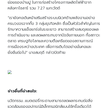
ย่อยของบ้านปู ในการก่อสร้างโครงการผลิตไฟฟ้าจาก
หลังคาโซลาร์ รวม 7.27 เมกะวัตต์
“เรายังคงเดินหน้าเสริมสร้างระบบนิเวศด้านพลังงานอย่าง
ครบวงจรจากทั้ง 3 กลุ่มธุรกิจหลัก ซึ่งเป็นหัวใจสำคัญในการ
รักษาความแข็งแกร่งในระยะยาว สามารถสร้างสมดุลของผล
การดำเนินงาน และลดผลกระทบจากปัจจัยภายนอก ทั้งสภาวะ
ตลาด เศรษฐกิจโลกและความตึงเครียดของสถานการณ์
การเมืองระหว่างประเทศ เพื่อการเติบโตอย่างมั่นคงและ
ยั่งยืนต่อไป” นางสมฤดี กล่าวปิดท้าย.
ข่าวอื่นที่น่าสนใจ:
นวัตกรรม…แบตเตอรี่กระดาษสามารถลดผลกระทบต่อสิ่ง
แวดล้อมของอุปกรณ์อิเล็กทรอนิกส์แบบใช้ครั้งเดียวได้