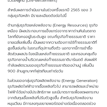
ชีวิตให้ผู้คน (Life-Betterment)”
สำหรับผลการดำเนินงานในช่วงครึ่งแรกปี 2565 ของ 3
กลุ่มธุรกิจหลัก มีรายละเอียดดังต่อไปนี้
ด้านกลุ่มธุรกิจแหล่งพลังงาน (Energy Resources) ธุรกิจ
เหมือง มีผลประกอบการแข็งแกร่งจากราคาถ่านหินในตลาด
โลกที่ยังคงอยู่ในระดับสูง ขณะที่ธุรกิจก๊าซธรรมชาติ ราคา
ขายเฉลี่ยเพิ่มขึ้น เป็นผลจากความต้องการใช้ก๊าซธรรมชาติที่
สูงขึ้นเช่นกัน ในขณะที่อุปทานตึงตัว นอกจากนี้การเข้าซื้อ
สัดส่วนผลประโยชน์ในแหล่งก๊าซธรรมชาติ และครอบคลุมถึง
ธุรกิจกลางน้ำบริเวณแหล่งก๊าซธรรมชาติบาร์เนตต์ ส่งผลให้
กำลังผลิตรวมของธุรกิจก๊าซธรรมชาติของบ้านปู เพิ่มเป็น
900 ล้านลูกบาศก์ฟุตเทียบเท่าต่อวัน
ในส่วนของกลุ่มธุรกิจผลิตพลังงาน (Energy Generation)
ธุรกิจผลิตไฟฟ้าจากเชื้อเพลิงทั่วไป สามารถผลิตและจำหน่าย
ไฟฟ้าได้อย่างมีประสิทธิภาพ และมีมาตรการเพื่อลดผลกระทบ
จากต้นทุนเชื้อเพลิงที่ปรับตัวสูงขึ้น สำหรับธุรกิจพลังงาน
หมุนเวียน มีการลงทุนขยายพอร์ตอย่างต่อเนื่องตลอดช่วง