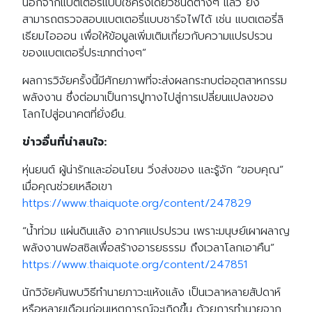
นอกจากแบตเตอรี่แบบใช้ครั้งเดียวชนิดต่างๆ แล้ว ยัง
สามารถตรวจสอบแบตเตอรี่แบบชาร์จไฟได้ เช่น แบตเตอรี่ลิ
เธียมไอออน เพื่อให้ข้อมูลเพิ่มเติมเกี่ยวกับความแปรปรวน
ของแบตเตอรี่ประเภทต่างๆ”
ผลการวิจัยครั้งนี้มีศักยภาพที่จะส่งผลกระทบต่ออุตสาหกรรม
พลังงาน ซึ่งต่อมาเป็นการปูทางไปสู่การเปลี่ยนแปลงของ
โลกไปสู่อนาคตที่ยั่งยืน.
ข่าวอื่นที่น่าสนใจ:
หุ่นยนต์ ผู้น่ารักและอ่อนโยน วิ่งส่งของ และรู้จัก “ขอบคุณ”
เมื่อคุณช่วยเหลือเขา
https://www.thaiquote.org/content/247829
“น้ำท่วม แผ่นดินแล้ง อากาศแปรปรวน เพราะมนุษย์เผาผลาญ
พลังงานฟอสซิลเพื่อสร้างอารยธรรม ถึงเวลาโลกเอาคืน”
https://www.thaiquote.org/content/247851
นักวิจัยค้นพบวิธีทำนายภาวะแห้งแล้ง เป็นเวลาหลายสัปดาห์
หรือหลายเดือนก่อนเหตุการณ์จะเกิดขึ้น ด้วยการทำนายจาก