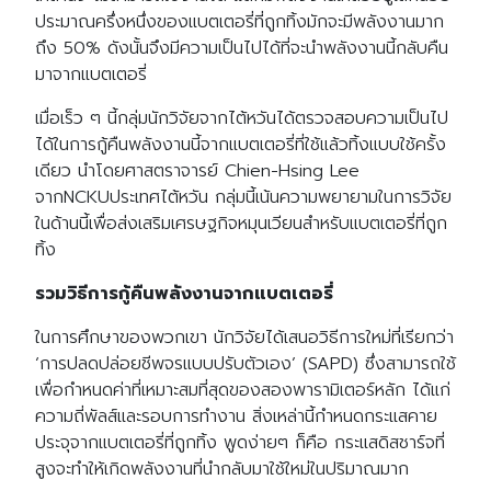
ประมาณครึ่งหนึ่งของแบตเตอรี่ที่ถูกทิ้งมักจะมีพลังงานมาก
ถึง 50% ดังนั้นจึงมีความเป็นไปได้ที่จะนำพลังงานนี้กลับคืน
มาจากแบตเตอรี่
เมื่อเร็ว ๆ นี้กลุ่มนักวิจัยจากไต้หวันได้ตรวจสอบความเป็นไป
ได้ในการกู้คืนพลังงานนี้จากแบตเตอรี่ที่ใช้แล้วทิ้งแบบใช้ครั้ง
เดียว นำโดยศาสตราจารย์ Chien-Hsing Lee
จากNCKUประเทศไต้หวัน กลุ่มนี้เน้นความพยายามในการวิจัย
ในด้านนี้เพื่อส่งเสริมเศรษฐกิจหมุนเวียนสำหรับแบตเตอรี่ที่ถูก
ทิ้ง
รวมวิธีการกู้คืนพลังงานจากแบตเตอรี่
ในการศึกษาของพวกเขา นักวิจัยได้เสนอวิธีการใหม่ที่เรียกว่า
‘การปลดปล่อยชีพจรแบบปรับตัวเอง’ (SAPD) ซึ่งสามารถใช้
เพื่อกำหนดค่าที่เหมาะสมที่สุดของสองพารามิเตอร์หลัก ได้แก่
ความถี่พัลส์และรอบการทำงาน สิ่งเหล่านี้กำหนดกระแสคาย
ประจุจากแบตเตอรี่ที่ถูกทิ้ง พูดง่ายๆ ก็คือ กระแสดิสชาร์จที่
สูงจะทำให้เกิดพลังงานที่นำกลับมาใช้ใหม่ในปริมาณมาก