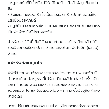
• หมูแรกเกิดที่มีน้ำหนัก 100 กิโลกรัม: เนื้อสัมผัสนุ่มขึ้น แน่น
ขึ้น
• ลิงแสม: ทดสอบ 3 เข็มเป็นระยะเวลา 3 สัปดาห์ ตอนนี้ลิง
แสมยังปลอดภัยดี
• หนูที่เป็นโรคสมองเสื่อมแบบอัลไซเมอร์ พาร์กินสัน และปอด
เป็นพังพืด: ยังไม่ระบุผลวิจัย
สำหรับการวิจัยนี้ ทีมวิจัยจากจุฬาลงกรณ์มหาวิทยาลัย ได้
ร่วมวิจัยกับบริษัท ปตท. จำกัด และบริษัท อินโนบิก (เอเชีย)
จำกัด
แล้วถ้าใช้ในมนุษย์ ?
พีพีทีวี รายงานอ้างอิงการแถลงข่าวของ ศ.นพ. อภิวัฒน์
ว่า หากเทียบกับหนูชราที่ได้รับมณีแดงสัปดาห์ละ 1 ครั้ง เป็น
เวลา 2 เดือน พบว่าเซลล์ชราในตับลดลง และคืนการทำงาน
ของสมอง ไต และไขมันช่องท้อง และภาวะดื้ออินซูลินให้กลับ
มาดังเดิม
“หากเปรียบกับอายุของมนุษย์ จะเหมือนลดเซลล์ชราจากอายุ