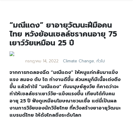
“มณีแดง” ยาอายุวัฒนะฝีมือคน
ไทย หวังย้อนเซลล์ชราคนอายุ 75
เยาว์วัยเหมือน 25 ปี
กรกฎาคม 14, 2022
Climate Change
,
ทั่วไป
จากการทดลองฉีด “มณีแดง” ให้หนูแก่กลับมาแข็ง
แรง สมอง ตับ ไต ทำงานดีขึ้น ส่วนหมูก็มีเนื้อเต่งตึง
ขึ้น แล้วถ้าใช้ “มณีแดง” กับมนุษย์สูงวัย ก็คาดว่าจะ
ทำให้เซลล์ชราเยาว์วัย-แข็งแรงขึ้น เทียบได้กับคน
อายุ 25 ปี ฟังดูเหมือนโฆษณาชวนเชื่อ แต่นี่เป็นผล
งานการวิจัยของนักวิจัยไทย ที่หวังสร้างยาอายุวัฒนะ
แบรนด์ไทย ให้ดังไกลถึงระดับโลก