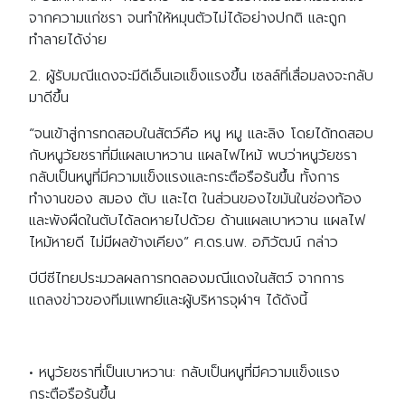
จากความแก่ชรา จนทำให้หมุนตัวไม่ได้อย่างปกติ และถูก
ทำลายได้ง่าย
2. ผู้รับมณีแดงจะมีดีเอ็นเอแข็งแรงขึ้น เซลล์ที่เสื่อมลงจะกลับ
มาดีขึ้น
“จนเข้าสู่การทดสอบในสัตว์คือ หนู หมู และลิง โดยได้ทดสอบ
กับหนูวัยชราที่มีแผลเบาหวาน แผลไฟไหม้ พบว่าหนูวัยชรา
กลับเป็นหนูที่มีความแข็งแรงและกระตือรือร้นขึ้น ทั้งการ
ทำงานของ สมอง ตับ และไต ในส่วนของไขมันในช่องท้อง
และพังผืดในตับได้ลดหายไปด้วย ด้านแผลเบาหวาน แผลไฟ
ไหม้หายดี ไม่มีผลข้างเคียง” ศ.ดร.นพ. อภิวัฒน์ กล่าว
บีบีซีไทยประมวลผลการทดลองมณีแดงในสัตว์ จากการ
แถลงข่าวของทีมแพทย์และผู้บริหารจุฬาฯ ได้ดังนี้
• หนูวัยชราที่เป็นเบาหวาน: กลับเป็นหนูที่มีความแข็งแรง
กระตือรือร้นขึ้น