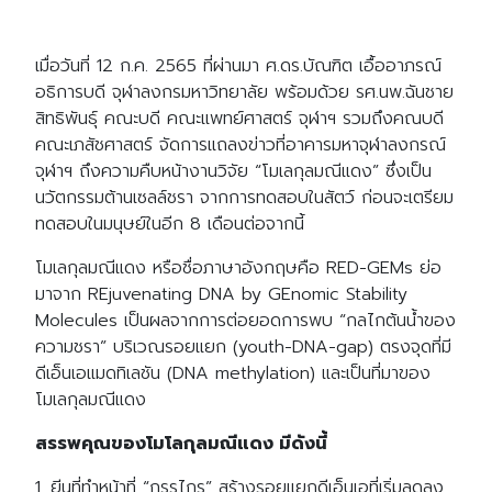
เมื่อวันที่ 12 ก.ค. 2565 ที่ผ่านมา ศ.ดร.บัณฑิต เอื้ออาภรณ์
อธิการบดี จุฬาลงกรมหาวิทยาลัย พร้อมด้วย รศ.นพ.ฉันชาย
สิทธิพันธุ์ คณะบดี คณะแพทย์ศาสตร์ จุฬาฯ รวมถึงคณบดี
คณะเภสัชศาสตร์ จัดการแถลงข่าวที่อาคารมหาจุฬาลงกรณ์
จุฬาฯ ถึงความคืบหน้างานวิจัย “โมเลกุลมณีแดง” ซึ่งเป็น
นวัตกรรมต้านเซลล์ชรา จากการทดสอบในสัตว์ ก่อนจะเตรียม
ทดสอบในมนุษย์ในอีก 8 เดือนต่อจากนี้
โมเลกุลมณีแดง หรือชื่อภาษาอังกฤษคือ RED-GEMs ย่อ
มาจาก REjuvenating DNA by GEnomic Stability
Molecules เป็นผลจากการต่อยอดการพบ “กลไกต้นน้ำของ
ความชรา” บริเวณรอยแยก (youth-DNA-gap) ตรงจุดที่มี
ดีเอ็นเอแมดทิเลชัน (DNA methylation) และเป็นที่มาของ
โมเลกุลมณีแดง
สรรพคุณของโมโลกุลมณีแดง มีดังนี้
1. ยีนที่ทำหน้าที่ “กรรไกร” สร้างรอยแยกดีเอ็นเอที่เริ่มลดลง