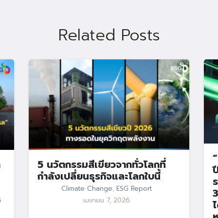
Related Posts
Search
Search
for:
“
า
5 นวัตกรรมสีเขียวจากทั่วโลกที่
ป
กำลังเปลี่ยนธุรกิจและโลกใบนี้
ร
Climate Change
,
ESG Report
3
G
เมษายน 7, 2026
ไ
ห