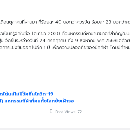
ื่อเดือนตุลาคมที่ผ่านมา ที่ร้อยละ 40 บอกว่าควรจัด ร้อยละ 23 บอกว
2 หรือเป็นที่รู้จักในชื่อ โตเกียว 2020 คือมหกรรมกีฬานานาชาติที่สำ
่ปุ่น จัดขึ้นระหว่างวันที่ 24 กรกฎาคม ถึง 9 สิงหาคม พ.ศ.2563แต
ดการแข่งขันออกไปอีก 1 ปี เพื่อความปลอดภัยของนักกีฬา โดยมีกำหนด
ดได้แม้ไม่มีวัคซีนโควิด-19
) มหกรรมกีฬาที่คนทั้งโลกยังเฝ้ารอ
Post Views:
72