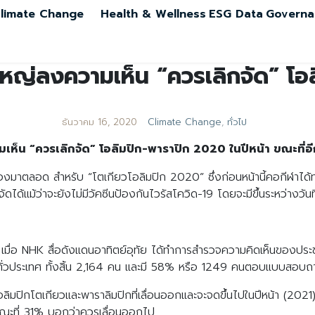
limate Change
Health & Wellness
ESG Data
Governa
นใหญ่ลงความเห็น “ควรเลิกจัด” โ
ธันวาคม 16, 2020
Climate Change
,
ทั่วไป
มเห็น “ควรเลิกจัด” โอลิมปิก-พาราปิก 2020 ในปีหน้า ขณะที่อีกไ
ามองมาตลอด สำหรับ “โตเกียวโอลิมปิก 2020” ซึ่งก่อนหน้านี้คอกีฬาได้ท
จัดได้แม้ว่าจะยังไม่มีวัคซีนป้องกันไวรัสโควิด-19 โดยจะมีขึ้นระหว่างวั
งนี้ เมื่อ NHK สื่อดังแดนอาทิตย์อุทัย ได้ทำการสำรวจความคิดเห็นของประ
ึ้นไปทั่วประเทศ ทั้งสิ้น 2,164 คน และมี 58% หรือ 1249 คนตอบแบบสอบถ
บโอลิมปิกโตเกียวและพาราลิมปิกที่เลื่อนออกและจะจดขึ้นไปในปีหน้า (20
ณะที่ 31% บอกว่าควรเลื่อนออกไป