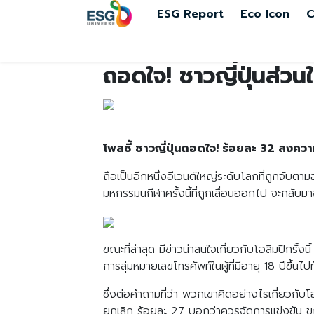
ESG Report
Eco Icon
C
ถอดใจ! ชาวญี่ปุ่นส่ว
โพลชี้ ชาวญี่ปุ่นถอดใจ! ร้อยละ 32 ลงควา
ถือเป็นอีกหนึ่งอีเวนต์ใหญ่ระดับโลกที่ถูกจับต
มหกรรมนกีฬาครั้งนี้ที่ถูกเลื่อนออกไป จะกลับมา
ขณะที่ล่าสุด มีข่าวน่าสนใจเกี่ยวกับโอลิมปิกรั้
การสุ่มหมายเลขโทรศัพท์ในผู้ที่มีอายุ 18 ปีข
ซึ่งต่อคำถามที่ว่า พวกเขาคิดอย่างไรเกี่ยวกั
ยกเลิก ร้อยละ 27 บอกว่าควรจัดการแข่งขัน ข