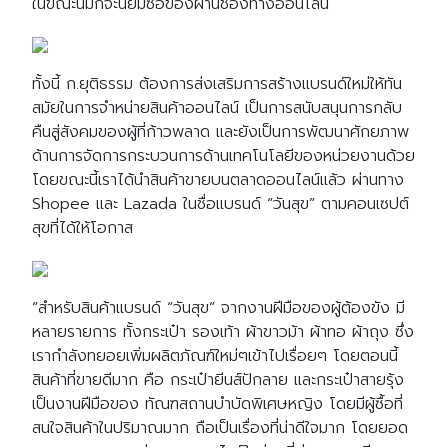
ในขณะนี้มักจะนิยมซื้อของผ่านช่องทางออนไลน์
ทั้งนี้ ก.ยุติธรรม ต้องการส่งเสริมการสร้างแบรนด์ใหม่ให้ทัน
สมัยในการจำหน่ายสินค้าออนไลน์ เป็นการสนับสนุนการกลับ
คืนสู่สังคมของผู้ที่ก้าวพลาด และยังเป็นการพัฒนาศักยภาพ
ด้านการจัดการกระบวนการด้านเทคโนโลยีของหน่วยงานด้วย
โดยขณะนี้เราได้นำสินค้าขายบนตลาดออนไลน์แล้ว ผ่านทาง
Shopee และ Lazada ในชื่อแบรนด์ “วันสุข” ตามคอนเซปต์
สุขที่ได้ให้โอกาส
“สำหรับสินค้าแบรนด์ “วันสุข” จากงานฝีมือของผู้ต้องขัง มี
หลายรายการ ทั้งกระเป๋า รองเท้า ผ้าขาวม้า ผ้าทอ ผ้าถุง ซึ่ง
เรากำลังทยอยเพิ่มผลิตภัณฑ์ใหม่ๆเข้าไปเรื่อยๆ โดยตอนนี้
สินค้าที่ขายดีมาก คือ กระเป๋ายีนส์ปักลาย และกระเป๋าสายรุ้ง
เป็นงานฝีมือของ ทัณฑสถานบำบัดพิเศษหญิง โดยมีผู้ซื้อที่
สนใจสินค้าในปริมาณมาก ถือเป็นเรื่องที่น่าดีใจมาก โดยยอด