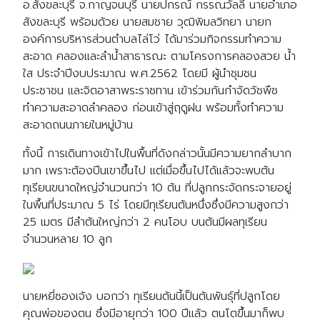
อ.สังขละบุรี จ.กาญจนบุรี นายปกรณ์ กรรณวัลลี นายอำเภอ
สังขละบุรี พร้อมด้วย นายสมชาย วุฒิพิมลวิทยา นายก
องค์การบริหารส่วนตำบลไล่โว่ ได้มาร่วมกิจกรรมทำความ
สะอาด คลองและลำน้ำสาธารณะ ตามโครงการคลองสวย น้ำ
ใส ประจำปีงบประมาณ พ.ศ.2562 โดยมี ผู้นำชุมชน
ประชาชน และจิตอาสาพระราชทาน เข้าร่วมกันกำจัดวัชพืช
ทำความสะอาดลำคลอง ก่อนเข้าสู่ฤดูฝน พร้อมทั้งทำความ
สะอาดถนนภายในหมู่บ้าน
ทั้งนี้ การเดินทางเข้าไปในพื้นที่ดังกล่าวนั้นมีความยากลำบาก
มาก เพราะต้องปีนเขาขึ้นไป แต่เมื่อขึ้นไปได้แล้วจะพบต้น
ทุเรียนขนาดใหญ่จำนวนกว่า 10 ต้น ที่ปลูกกระจัดกระจายอยู่
ในพื้นที่ประมาณ 5 ไร่ โดยมีทุเรียนต้นหนึ่งซึ่งมีความสูงกว่า
25 เมตร มีลำต้นใหญ่กว่า 2 คนโอบ บนต้นมีผลทุเรียน
จำนวนหลาย 10 ลูก
นายหยี่ซองเจ้ง บอกว่า ทุเรียนต้นนี้เป็นต้นพันธุ์ที่ปลูกโดย
คุณพ่อของตน ซึ่งมีอายุกว่า 100 ปีแล้ว ตนโตขึ้นมาก็พบ