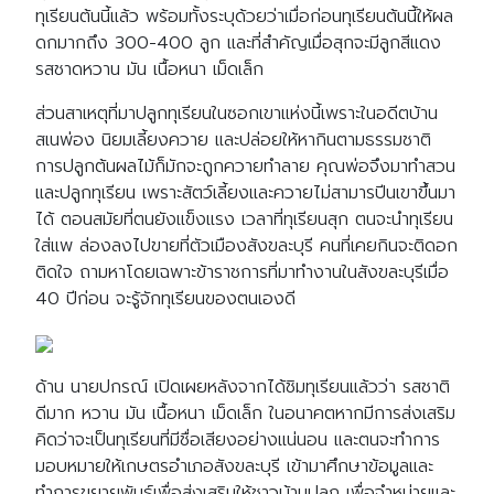
ทุเรียนต้นนี้แล้ว พร้อมทั้งระบุด้วยว่าเมื่อก่อนทุเรียนต้นนี้ให้ผล
ดกมากถึง 300-400 ลูก และที่สำคัญเมื่อสุกจะมีลูกสีแดง
รสชาดหวาน มัน เนื้อหนา เม็ดเล็ก
ส่วนสาเหตุที่มาปลูกทุเรียนในซอกเขาแห่งนี้เพราะในอดีตบ้าน
สเนพ่อง นิยมเลี้ยงควาย และปล่อยให้หากินตามธรรมชาติ
การปลูกต้นผลไม้ก็มักจะถูกควายทำลาย คุณพ่อจึงมาทำสวน
และปลูกทุเรียน เพราะสัตว์เลี้ยงและควายไม่สามารปีนเขาขึ้นมา
ได้ ตอนสมัยที่ตนยังแข็งแรง เวลาที่ทุเรียนสุก ตนจะนำทุเรียน
ใส่แพ ล่องลงไปขายที่ตัวเมืองสังขละบุรี คนที่เคยกินจะติดอก
ติดใจ ถามหาโดยเฉพาะข้าราชการที่มาทำงานในสังขละบุรีเมื่อ
40 ปีก่อน จะรู้จักทุเรียนของตนเองดี
ด้าน นายปกรณ์ เปิดเผยหลังจากได้ชิมทุเรียนแล้วว่า รสชาติ
ดีมาก หวาน มัน เนื้อหนา เม็ดเล็ก ในอนาคตหากมีการส่งเสริม
คิดว่าจะเป็นทุเรียนที่มีชื่อเสียงอย่างแน่นอน และตนจะทำการ
มอบหมายให้เกษตรอำเภอสังขละบุรี เข้ามาศึกษาข้อมูลและ
ทำการขยายพันธุ์เพื่อส่งเสริมให้ชาวบ้านปลูก เพื่อจำหน่ายและ