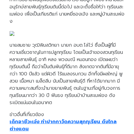
อนุรักษ์สายพันธุ์ทุเรียนต้นนี้ต่อไป และจะตั้งชื่อให้ว่า ทุเรียนสะ
เนพ่อง เพื่อเป็นเกียรติแก่ นายหยี่ซองเจ้ง และหมู่บ้านสะเนพ่อ
ง
นายสมชาย วุฒิพิมลวิทยา นายก อบต.ไล่โว่ ซึ่งเป็นผู้ที่มี
ความเชี่ยวชาญในการปลูกทุเรียน โดยเป็นเจ้าของสวนทุเรียน
หลายสายพันธุ์ อาทิ หลง พวงมณี หมอนทอง เปิดเผยว่า
ทุเรียนต้นนี้ ถือว่าเป็นต้นพันธุ์ที่ดีมาก สังเกตจากต้นที่มีอายุ
กว่า 100 ปีแล้ว แต่ผิวดี ไร้แมลงรบกวน อีกทั้งมีผลใหญ่ พู
สวย เนื้อหนา เมล็ดลีบ นับเป็นสายพันธุ์ดี ที่หาได้ยากมาก มี
ความเหมาะสมที่จะนำมาขยายพันธุ์ ตนในฐานะที่อยู่กับวงการ
ทุนเรียนมากว่า 30 ปี ฟันธง ทุเรียนป่าบ้านสะเนพ่อง ดัง
ระเบิดแน่นอนในอนาคต
ข่าวอื่นที่เกี่ยวข้อง
เด็กอาชีวะเจ๋ง ทำปากกาวัดความสุกทุเรียน ดังไกล
ต่างแดน