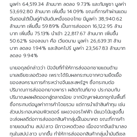
มูลค่า 64,519.34 ล้านบาท ลดลง 9.73% และกัมพูชา มูลค่า
53,692.80 ล้านบาท เพิ่มขึ้น 14.09% ขณะที่การค้าผ่านแดน
จีนตอนใต้เป็นคู่ค้าอันดับหนึ่งของไทย มีมูลค่า 38,940.62
ล้านบาท เพิ่มขึ้น 59.89% เป็นการส่งออก 16,122.95 ล้าน
บาท เพิ่มขึ้น 75.13% นำเข้า 22,817.67 ล้านบาท เพิ่มขึ้น
50.62% รองลงมา คือ เวียดนาม มูลค่า 26,639.31 ล้าน
บาท ลดลง 1.94% และสิงคโปร์ มูลค่า 23,567.83 ล้านบาท
ลดลง 9.94%
นายอดุลย์กล่าวว่า ปัจจัยที่ทำให้การส่งออกชายแดนด้าน
มาเลเซียชะลอตัวลง เพราะได้รับผลกระทบจากความยืดเยื้อ
ของสงครามการค้าระหว่างจีนและสหรัฐฯ ซึ่งกระทบต่อ
ปริมาณการส่งออกยางพารา ผลิตภัณฑ์ยาง ประกอบกับ
ปริมาณผลผลิตออกสู่ตลาดน้อย จากปัญหาฝนตกชุกในพื้นที่
ซึ่งกระทบต่อมูลค่าการค้าโดยรวม แต่การนำเข้าสินค้าทุน เช่น
ส่วนประกอบคอมพิวเตอร์ แผงวงจรไฟฟ้า มีแนวโน้มสูงขึ้น
จะส่งผลดีต่อการส่งออกสินค้ากลุ่มนี้ในอนาคต ขณะที่การค้า
ชายแดนด้าน สปป.ลาว มีภาวะหดตัวลง เนื่องจากจีนเข้ามาลง
ทุนในสปป.ลาว มากขึ้น ทำให้การส่งออกสินค้ากลุ่มน้ำมันดีเซล