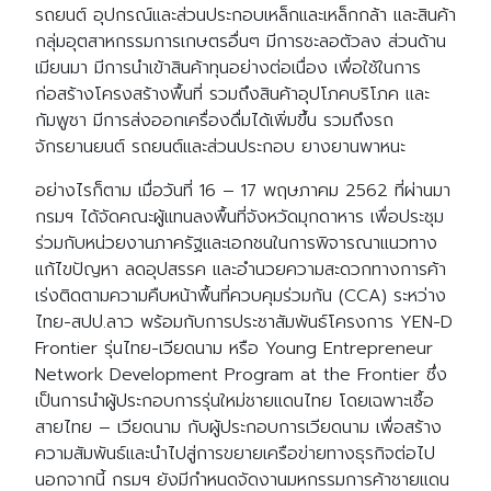
รถยนต์ อุปกรณ์และส่วนประกอบเหล็กและเหล็กกล้า และสินค้า
กลุ่มอุตสาหกรรมการเกษตรอื่นๆ มีการชะลอตัวลง ส่วนด้าน
เมียนมา มีการนำเข้าสินค้าทุนอย่างต่อเนื่อง เพื่อใช้ในการ
ก่อสร้างโครงสร้างพื้นที่ รวมถึงสินค้าอุปโภคบริโภค และ
กัมพูชา มีการส่งออกเครื่องดื่มได้เพิ่มขึ้น รวมถึงรถ
จักรยานยนต์ รถยนต์และส่วนประกอบ ยางยานพาหนะ
อย่างไรก็ตาม เมื่อวันที่ 16 – 17 พฤษภาคม 2562 ที่ผ่านมา
กรมฯ ได้จัดคณะผู้แทนลงพื้นที่จังหวัดมุกดาหาร เพื่อประชุม
ร่วมกับหน่วยงานภาครัฐและเอกชนในการพิจารณาแนวทาง
แก้ไขปัญหา ลดอุปสรรค และอำนวยความสะดวกทางการค้า
เร่งติดตามความคืบหน้าพื้นที่ควบคุมร่วมกัน (CCA) ระหว่าง
ไทย-สปป.ลาว พร้อมกับการประชาสัมพันธ์โครงการ YEN-D
Frontier รุ่นไทย-เวียดนาม หรือ Young Entrepreneur
Network Development Program at the Frontier ซึ่ง
เป็นการนำผู้ประกอบการรุ่นใหม่ชายแดนไทย โดยเฉพาะเชื้อ
สายไทย – เวียดนาม กับผู้ประกอบการเวียดนาม เพื่อสร้าง
ความสัมพันธ์และนำไปสู่การขยายเครือข่ายทางธุรกิจต่อไป
นอกจากนี้ กรมฯ ยังมีกำหนดจัดงานมหกรรมการค้าชายแดน