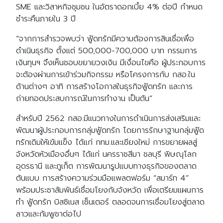
SME และวิสาหกิจชุมชน ในอัตราดอกเบี้ย 4% ต่อปี กำหนด
ชำระคืนภายใน 3 ปี
“จากการสำรวจพบว่า ฟู้ดทรักมีความต้องการสินเชื่อเพื่อ
ดำเนินธุรกิจ ตั้งแต่ 500,000-700,000 บาท กรรมการ
เงินทุนฯ จึงเห็นชอบขยายวงเงิน มีเงื่อนไขคือ ผู้ประกอบการ
จะต้องผ่านการเข้าร่วมกิจกรรม หรือโครงการกับ กสอ.ใน
ด้านต่างๆ อาทิ การสร้างโอกาสในธุรกิจฟู้ดทรัก และการ
ถ่ายทอดประสบการณ์ในการทำงาน เป็นต้น”
สำหรับปี 2562 กสอ.มีแนวทางในการดำเนินการส่งเสริมและ
พัฒนาผู้ประกอบการกลุ่มฟู้ดทรัก โดยการรักษาฐานกลุ่มฟู้ด
ทรักเดิมให้เข้มแข็ง ได้แก่ กทม.และเชียงใหม่ การขยายผลสู่
จังหวัดหัวเมืองอื่นๆ ได้แก่ นครราชสีมา ชลบุรี พิษณุโลก
อุดรธานี และภูเก็ต การพัฒนารูปแบบทางธุรกิจของตลาด
ต้นแบบ การสร้างความร่วมมือแพลตฟอร์ม “สมาร์ท 4”
พร้อมประชาสัมพันธ์เชื่อมโยงกับจังหวัด เพื่อเตรียมแผนการ
ทำ ฟู้ดทรัก บิสซิเนส เซ็นเตอร์ ตลอดจนการเชื่อมโยงสู่ตลาด
ลาวและกัมพูชาต่อไป