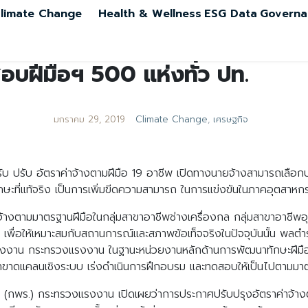
limate Change
Health & Wellness
ESG Data
Governa
อบฝีมือฯ 500 แห่งทั่ว ปท.
มกราคม 29, 2019
Climate Change
,
เศรษฐกิจ
ับ ปรับ อัตราค่าจ้างตามฝีมือ 19 อาชีพ เปิดทางนายจ้างสามารถเลือ
ักษะที่แท้จริง เป็นการเพิ่มขีดความสามารถ ในการแข่งขันในภาคอุตสาห
างตามมาตรฐานฝีมือในกลุ่มสาขาอาชีพช่างเครื่องกล กลุ่มสาขาอาชีพอุ
 เพื่อให้เหมาะสมกับสถานการณ์และสภาพข้อเท็จจริงในปัจจุบันนั้น พลต
รงงาน กระทรวงแรงงาน ในฐานะหน่วยงานหลักด้านการพัฒนาทักษะฝีมือ
ัญหาขาดแคลนเชิงระบบ เร่งดำเนินการฝึกอบรม และทดสอบให้เป็นไปตามมา
น (กพร.) กระทรวงแรงงาน เปิดเผยว่าการประกาศปรับปรุงอัตราค่าจ้า