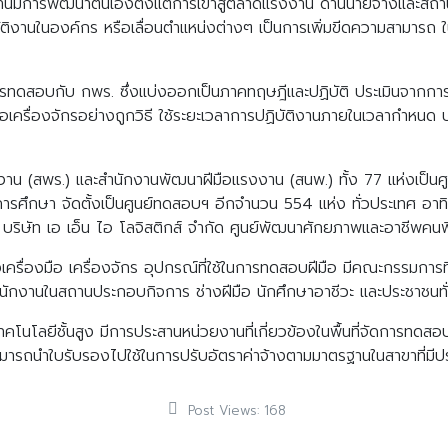
รงงานมีการพัฒนาตนเองตั้งแต่การเข้าสู่ตลาดแรงงาน ด้านนายจ้างและสถา
บัติงานในองค์กร หรือเลื่อนตำแหน่งต่างๆ เป็นการเพิ่มขีดความสามาร
การทดสอบกับ กพร. ซึ่งแบ่งออกเป็นภาคทฤษฎีและปฏิบัติ ประเมินจากก
ือเครื่องจักรอย่างถูกวิธี ใช้ระยะเวลาการปฏิบัติงานภายในเวลากำหนด 
งงาน (สพร.) และสำนักงานพัฒนาฝีมือแรงงาน (สนพ.) ทั้ง 77 แห่งเป็
ศึกษา จัดตั้งเป็นศูนย์ทดสอบฯ อีกจำนวน 554 แห่ง ทั่วประเทศ อาทิ
 บริษัท เอ เอ็น ไอ โลจิสติกส์ จำกัด ศูนย์พัฒนาศักยภาพและอาชีพคนพ
งเครื่องมือ เครื่องจักร อุปกรณ์ที่ใช้ในการทดสอบฝีมือ มีคณะกรรมการท
ักงานในสถานประกอบกิจการ ช่างฝีมือ นักศึกษาอาชีวะ และประชาชนทั
คโนโลยีชั้นสูง มีการประสานหน่วยงานที่เกี่ยวข้องในพื้นที่จัดการทดสอ
 สามารถนำใบรับรองไปใช้ในการปรับอัตราค่าจ้างตามมาตรฐานในสาขาที่มีป
Post Views:
168