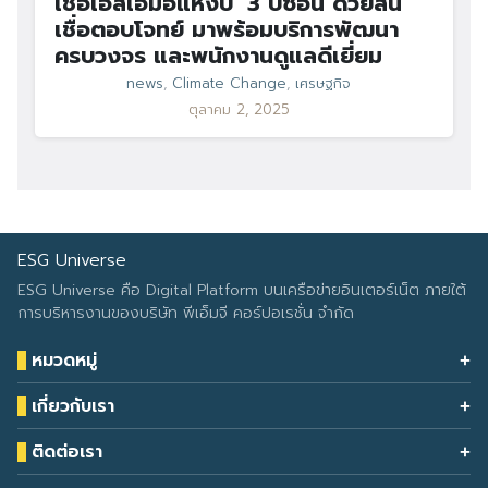
เชื่อเอสเอ็มอีแห่งปี’ 3 ปีซ้อน ด้วยสิน
เชื่อตอบโจทย์ มาพร้อมบริการพัฒนา
ครบวงจร และพนักงานดูแลดีเยี่ยม
news
,
Climate Change
,
เศรษฐกิจ
ตุลาคม 2, 2025
ESG Universe
ESG Universe คือ Digital Platform บนเครือข่ายอินเตอร์เน็ต ภายใต้
การบริหารงานของบริษัท พีเอ็มจี คอร์ปอเรชั่น จำกัด
หมวดหมู่
Health & Wellness
เกี่ยวกับเรา
Eco Icon
Our Services
ESG Data
ติดต่อเรา
About Us
โทรศัพท์: 090-549-2524
Climate Change