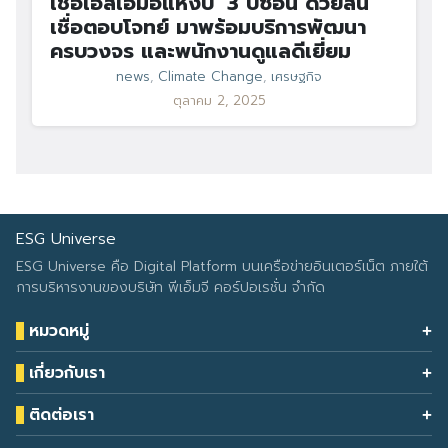
เชื่อเอสเอ็มอีแห่งปี’ 3 ปีซ้อน ด้วยสิน
เชื่อตอบโจทย์ มาพร้อมบริการพัฒนา
ครบวงจร และพนักงานดูแลดีเยี่ยม
news
,
Climate Change
,
เศรษฐกิจ
ตุลาคม 2, 2025
ESG Universe
ESG Universe คือ Digital Platform บนเครือข่ายอินเตอร์เน็ต ภายใต้
การบริหารงานของบริษัท พีเอ็มจี คอร์ปอเรชั่น จำกัด
หมวดหมู่
Health & Wellness
เกี่ยวกับเรา
Eco Icon
Our Services
ESG Data
ติดต่อเรา
About Us
โทรศัพท์: 090-549-2524
Climate Change