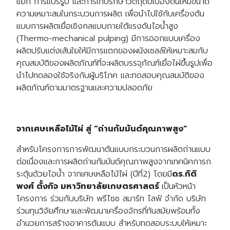
แยก การแปรรูป และการเก็บรักษาวัตถุดิบเบื้องต้นให้มีขนาด
ความเหมาะสมในกระบวนการผลิต เพื่อนำไปใช้กับเครื่องต้น
แบบการผลิตเยื่อเชิงกลแบบภายใต้แรงดันไอน้ำสูง
(Thermo-mechanical pulping) มีการออกแบบเครื่อง
ผลิตปรับแต่งเส้นใยให้มีการแตกของผนังเซลล์ให้เหมาะสมกับ
คุณสมบัติของผลิตภัณฑ์ที่จะผลิตบรรจุภัณฑ์เยื่อไผ่ขึ้นรูปเพื่อ
นำไปทดลองใช้จริงกับผู้บริโภค และทดสอบคุณสมบัติของ
ผลิตภัณฑ์ตามมาตรฐานและความปลอดภัย
จากเศษเหลือไม้ไผ่ สู่ “ถ่านกัมมันต์คุณภาพสูง”
สำหรับโครงการการพัฒนาต้นแบบกระบวนการผลิตถ่านแบบ
ต่อเนื่องและการผลิตถ่านกัมมันต์คุณภาพสูงจากเทคนิคการก
ระตุ้นด้วยไอน้ำ จากเศษเหลือไม้ไผ่ (ปีที่2) โดยมี
ดร.กิติ
พงศ์ ตั้งกิจ มหาวิทยาลัยเกษตรศาสตร์
เป็นหัวหน้า
โครงการ ร่วมกับบริษัท พรีไซซ สมาร์ท ไลฟ์ จำกัด บริษัท
ร่วมทุนวิจัยศึกษาและพัฒนาเครื่องจักรที่ทันสมัยพร้อมทั้ง
อำนวยการสร้างอาคารต้นแบบ สำหรับทดสอบระบบให้เหมาะ