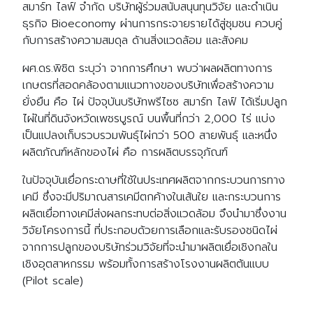
สมาร์ท ไลฟ์ จำกัด บริษัทผู้ร่วมสนับสนุนทุนวิจัย และดำเนิน
ธุรกิจ Bioeconomy ผ่านการกระจายรายได้สู่ชุมชน ควบคู่
กับการสร้างความสมดุล ด้านสิ่งแวดล้อม และสังคม
ผศ.ดร.พิชิต ระบุว่า จากการศึกษา พบว่าผลผลิตทางการ
เกษตรที่สอดคล้องตามแนวทางของบริษัทเพื่อสร้างความ
ยั่งยืน คือ ไผ่ ปัจจุบันบริษัทพรีไซซ สมาร์ท ไลฟ์ ได้เริ่มปลูก
ไผ่ในที่ดินจังหวัดเพชรบูรณ์ บนพื้นที่กว่า 2,000 ไร่ แบ่ง
เป็นแปลงเก็บรวบรวมพันธุ์ไผ่กว่า 500 สายพันธุ์
และหนึ่ง
ผลิตภัณฑ์หลักของไผ่ คือ การผลิตบรรจุภัณฑ์
ในปัจจุบันเยื่อกระดาษที่ใช้ในประเทศผลิตจากกระบวนการทาง
เคมี ซึ่งจะมีปริมาณสารเคมีตกค้างในเส้นใย และกระบวนการ
ผลิตเยื่อทางเคมีส่งผลกระทบต่อสิ่งแวดล้อม จึงนำมาซึ่งงาน
วิจัยโครงการนี้ ที่ประกอบด้วยการเลือกและรับรองชนิดไผ่
จากการปลูกของบริษัทร่วมวิจัยที่จะนำมาผลิตเยื่อเชิงกลใน
เชิงอุตสาหกรรม พร้อมทั้งการสร้างโรงงานผลิตต้นแบบ
(Pilot scale)