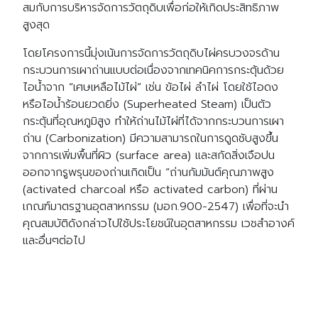
สมกับการบริหารจัดการวัตถุดิบเพื่อก่อให้เกิดประสิทธิภาพ
สูงสุด
โดยโครงการนี้มุ่งเน้นการจัดการวัตถุดิบไผ่ครบวงจรด้าน
กระบวนการเผาถ่านแบบต่อเนื่องจากเทคนิคการกระตุ้นด้วย
ไอน้ำจาก “เศษเหลือไม้ไผ่” เช่น ข้อไผ่ ลำไผ่ โดยใช้ไอดง
หรือไอน้ำร้อนยวดยิ่ง (Superheated Steam) เป็นตัว
กระตุ้นที่อุณหภูมิสูง ทําให้ถ่านไม้ไผ่ที่ได้จากกระบวนการเผา
ถ่าน (Carbonization) มีความสามารถในการดูดซับสูงขึ้น
จากการเพิ่มพื้นที่ผิว (surface area) และสกัดสิ่งเจือปน
ออกจากรูพรุนของถ่านเกิดเป็น “ถ่านกัมมันต์คุณภาพสูง
(activated charcoal หรือ activated carbon) ที่ผ่าน
เกณฑ์มาตรฐานอุตสาหกรรม (มอก.900-2547) เพื่อที่จะนํา
คุณสมบัติดังกล่าวไปใช้ประโยชน์ในอุตสาหกรรม เวชสำอางค์
และอื่นๆต่อไป
Search
Search
for: