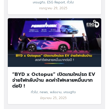
เศรษฐกิจ
,
ESG Report
,
ทั่วไป
กรกฎาคม 29, 2025
“BYD x Octopus” เปิดเกมใหม่รถ EV
จ่ายไฟกลับบ้าน ลดค่าไฟหลายหมื่นบาท
ต่อปี !
ทั่วไป
,
news
,
พลังงาน
,
เศรษฐกิจ
มิถุนายน 25, 2025