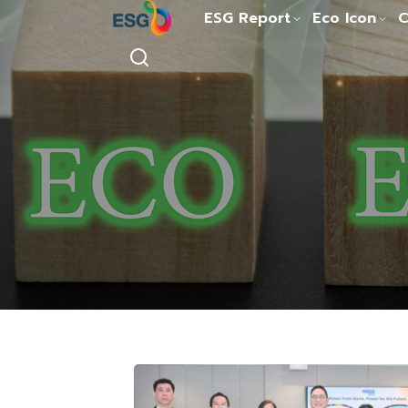
ESG Report
Eco Icon
C