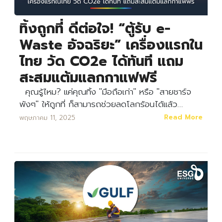
ทิ้งถูกที่ ดีต่อใจ! “ตู้รับ e-
Waste อัจฉริยะ” เครื่องแรกใน
ไทย วัด CO2e ได้ทันที แถม
สะสมแต้มแลกกาแฟฟรี
คุณรู้ไหม? แค่คุณทิ้ง "มือถือเก่า" หรือ "สายชาร์จ
พังๆ" ให้ถูกที่ ก็สามารถช่วยลดโลกร้อนได้แล้ว…
Read More
พฤษภาคม 11, 2025