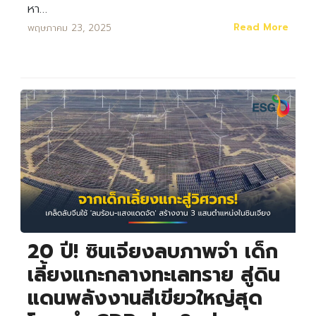
หา…
Read More
พฤษภาคม 23, 2025
20 ปี! ซินเจียงลบภาพจำ เด็ก
Search
Search
เลี้ยงแกะกลางทะเลทราย สู่ดิน
for:
แดนพลังงานสีเขียวใหญ่สุด