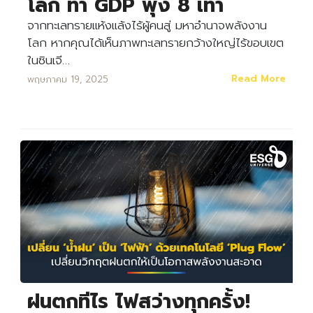
โลก ทำ GDP พุ่ง 8 เท่า
จากทะเลทรายแห้งแล้งไร้ผู้คนสู่ มหาอำนาจพลังงาน
โลก หากคุณได้เห็นภาพทะเลทรายกว้างใหญ่ไร้ขอบเขต
ในซินเจี…
Read More
พฤษภาคม 19, 2025
ฝนตกทีไร ไฟสว่างทุกครั้ง!