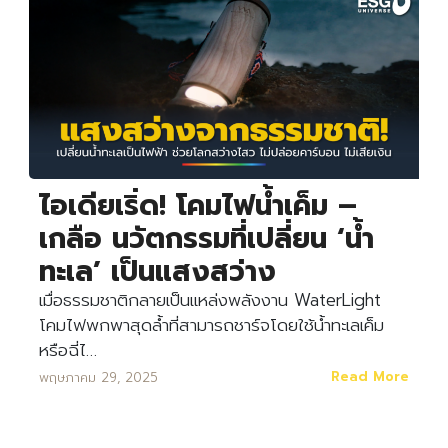
ไอเดียเริ่ด! โคมไฟน้ำเค็ม –
เกลือ นวัตกรรมที่เปลี่ยน ‘น้ำ
ทะเล’ เป็นแสงสว่าง
เมื่อธรรมชาติกลายเป็นแหล่งพลังงาน WaterLight
โคมไฟพกพาสุดล้ำที่สามารถชาร์จโดยใช้น้ำทะเลเค็ม
หรือฉี่ไ…
Read More
พฤษภาคม 29, 2025