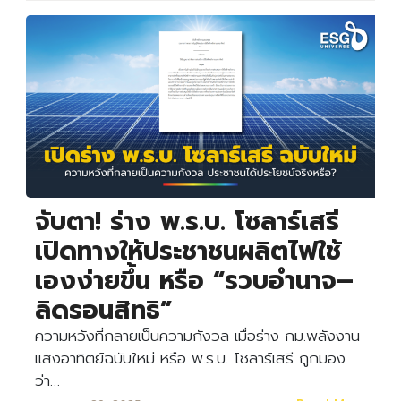
จับตา! ร่าง พ.ร.บ. โซลาร์เสรี
เปิดทางให้ประชาชนผลิตไฟใช้
เองง่ายขึ้น หรือ “รวบอำนาจ–
ลิดรอนสิทธิ”
ความหวังที่กลายเป็นความกังวล เมื่อร่าง กม.พลังงาน
แสงอาทิตย์ฉบับใหม่ หรือ พ.ร.บ. โซลาร์เสรี ถูกมอง
ว่า…