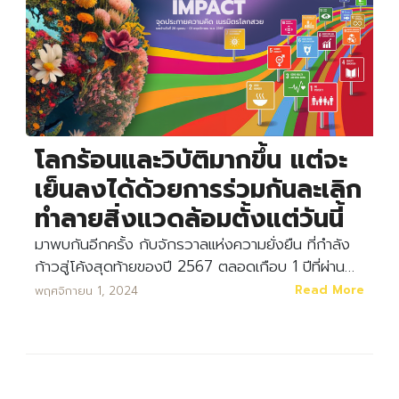
โลกร้อนและวิบัติมากขึ้น แต่จะ
เย็นลงได้ด้วยการร่วมกันละเลิก
ทำลายสิ่งแวดล้อมตั้งแต่วันนี้
มาพบกันอีกครั้ง กับจักรวาลแห่งความยั่งยืน ที่กำลัง
Search
ก้าวสู่โค้งสุดท้ายของปี 2567 ตลอดเกือบ 1 ปีที่ผ่าน…
Search
for:
Read More
พฤศจิกายน 1, 2024