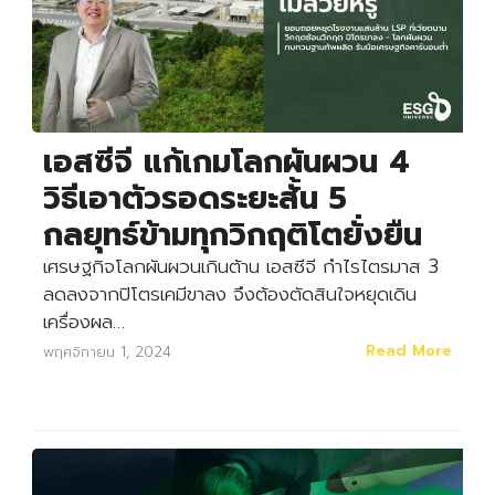
เอสซีจี แก้เกมโลกผันผวน 4
วิธีเอาตัวรอดระยะสั้น 5
กลยุทธ์ข้ามทุกวิกฤติโตยั่งยืน
เศรษฐกิจโลกผันผวนเกินต้าน เอสซีจี กำไรไตรมาส 3
ลดลงจากปิโตรเคมีขาลง จึงต้องตัดสินใจหยุดเดิน
เครื่องผล…
Read More
พฤศจิกายน 1, 2024