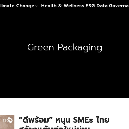
limate Change
Health & Wellness
ESG Data
Governa
Green Packaging
“ดีพร้อม” หนุน SMEs ไทย