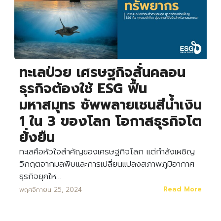
ทะเลป่วย เศรษฐกิจสั่นคลอน
ธุรกิจต้องใช้ ESG ฟื้น
มหาสมุทร ซัพพลายเชนสีน้ำเงิน
1 ใน 3 ของโลก โอกาสธุรกิจโต
ยั่งยืน
ทะเลคือหัวใจสำคัญของเศรษฐกิจโลก แต่กำลังเผชิญ
วิกฤตจากมลพิษและการเปลี่ยนแปลงสภาพภูมิอากาศ
ธุรกิจยุคให…
Read More
พฤศจิกายน 25, 2024