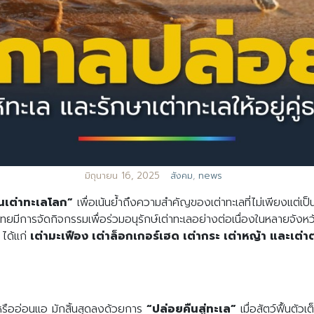
มิถุนายน 16, 2025
สังคม
,
news
ันเต่าทะเลโลก”
เพื่อเน้นย้ำถึงความสำคัญของเต่าทะเลที่ไม่เพียงแต่เป็
ยมีการจัดกิจกรรมเพื่อร่วมอนุรักษ์เต่าทะเลอย่างต่อเนื่องในหลายจังหวั
ได้แก่
เต่ามะเฟือง เต่าล็อกเกอร์เฮด เต่ากระ เต่าหญ้า และเต่าต
บหรืออ่อนแอ มักสิ้นสุดลงด้วยการ
“ปล่อยคืนสู่ทะเล”
เมื่อสัตว์ฟื้นตัวเต