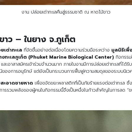
งาน ปล่อยเต่าทะเลคืนสู่ธรรมชาติ ณ หาดไม้ขาว
ม้ขาว – ในยาง จ.ภูเก็ต
อยเต่าทะเล
ที่จัดขึ้นอย่างต่อเนื่องโดยความร่วมมือระหว่าง
มูลนิธิเพ
าทางทะเลภูเก็ต (Phuket Marine Biological Center)
กิจกรรมใ
 และอาสาสมัครเข้าร่วมจำนวนมาก ภายในงานมีการปล่อยเต่าทะเลที่ได้รับก
กษณ์ของการอนุรักษ์ แต่ยังเป็นกระบวนการฟื้นฟูความสมดุลของระบบนิเวศ
มสะอาดชายหาด
เพื่อขจัดขยะพลาสติกที่เป็นภัยร้ายแรงต่อเต่าทะเล ซึ
การรวมพลังของผู้คนในกิจกรรมนี้จึงเป็นหนึ่งในก้าวสำคัญในการลด “ขยะทะ