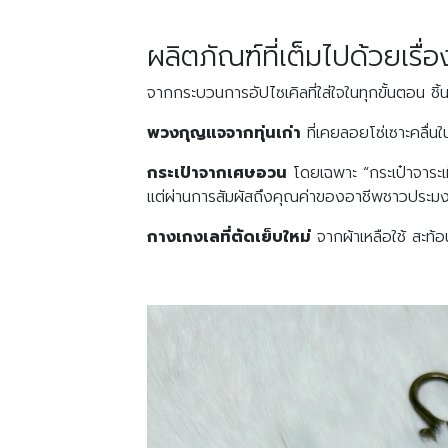
ผลิตภัณฑ์ที่เต็มไปด้วยเรื่
จากกระบวนการอัปไซเคิลที่ใส่ใจในทุกขั้นตอน ชิ้น
พวงกุญแจจากทุ่นเก่า
ที่เคยลอยโซ่เซาะคลื่นใ
กระเป๋าจากเศษอวน
โดยเฉพาะ “กระเป๋าจาระเม็
แต่ผ่านการสัมผัสถึงคุณค่าของอาชีพชาวประมงที
กางเกงเลที่ตัดเย็บใหม่
จากผ้าเหลือใช้ สะท้อ