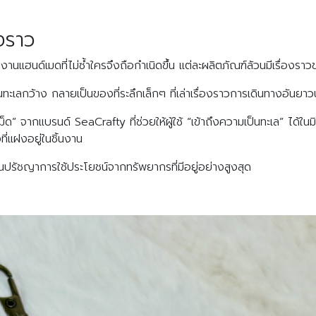
องราว
งานแฮนด์เมดที่ไม่ซ้ำใครจึงถือกำเนิดขึ้น แต่ละผลิตภัณฑ์ล้วนมีเรื่องรา
นทะเลกว้าง กลายเป็นของที่ระลึกเล็กๆ ที่เล่าเรื่องราวการเดินทางอันยา
ด” จากแบรนด์ SeaCrafty ที่ช่วยให้ผู้ใช้ “เข้าถึงความเป็นทะเล” ได้ในมิ
่แฝงอยู่ในชิ้นงาน
นปรัชญาการใช้ประโยชน์จากทรัพยากรที่มีอยู่อย่างสูงสุด