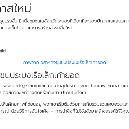
กาสใหม่
ุนแรงขึ้น มีหนึ่งชุมชนในจังหวัดระยองที่เลือกที่จะมองปัญหาในแง่บวก
ับมองเห็นโอกาสในการสร้างสรรค์สิ่งใหม่
ภาพจาก วิสาหกิจชุมชนประมงเรือเล็กเก้ายอด
มชนประมงเรือเล็กเก้ายอด
กการสังเกตปัญหาขยะทะเลที่เกิดจากอุปกรณ์ประมง โดยเฉพาะเศษอวนเก่าและ
ต่อสัตว์ทะเลที่อาจติดหรือกินเข้าไปโดยไม่ตั้งใจ
กลับเห็นศักยภาพที่ซ่อนอยู่ พวกเขาเริ่มต้นด้วยการเก็บรวบรวมเศษอวนแล
์ ด้วยวิธีการอัปไซเคิล – การนำสิ่งที่ไม่ใช้แล้วมาสร้างสรรค์ให้มีคุณ