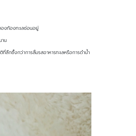
วของท้องทะเลซ่อนอยู่
วนาน
ติที่ลึกซึ้งกว่าการลิ้มรสอาหารทะเลหรือการดำน้ำ