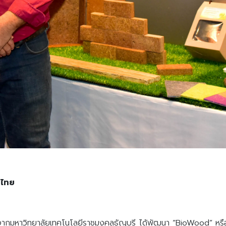
มไทย
ัยจากมหาวิทยาลัยเทคโนโลยีราชมงคลธัญบุรี ได้พัฒนา “BioWood” หรือ