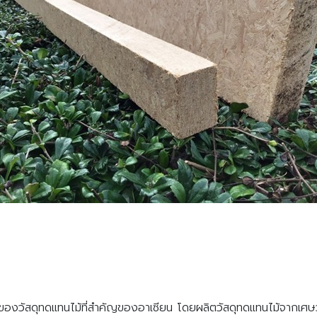
ของวัสดุทดแทนไม้ที่สำคัญของอาเซียน โดยผลิตวัสดุทดแทนไม้จากเศษวั