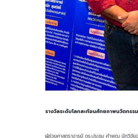
รางวัลระดับโลกสะท้อนศักยภาพนวัตกรร
ผู้ช่วยศาสตราจารย์ ดร.ประชุม คำพุฒ นักวิจ