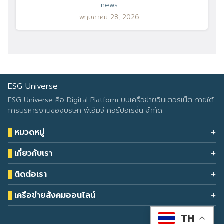
news
พฤษภาคม 28, 2026
ESG Universe
ESG Universe คือ Digital Platform บนเครือข่ายอินเตอร์เน็ต ภายใต้
การบริหารงานของบริษัท พีเอ็มจี คอร์ปอเรชั่น จำกัด
หมวดหมู่
Health & Wellness
เกี่ยวกับเรา
Eco Icon
Our Services
ESG Data
ติดต่อเรา
About Us
โทรศัพท์: 090-549-2524
Climate Change
Contact Us
เครือข่ายสังคมออนไลน์
ESG Report
TH