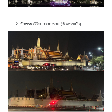
2. วัดพระศรีรัตนศาสดาราม (วัดพระแก้ว)