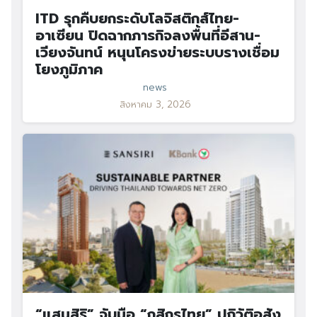
ITD รุกคืบยกระดับโลจิสติกส์ไทย-
อาเซียน ปิดฉากภารกิจลงพื้นที่อีสาน-
เวียงจันทน์ หนุนโครงข่ายระบบรางเชื่อม
โยงภูมิภาค
news
สิงหาคม 3, 2026
“แสนสิริ” จับมือ “กสิกรไทย” ปฏิวัติอสัง