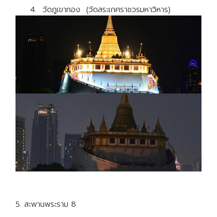
4. วัดภูเขาทอง (วัดสระเกศราชวรมหาวิหาร)
5.
สะพานพระราม 8