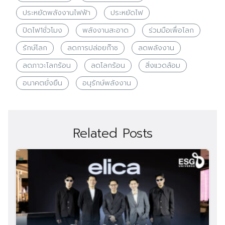
ประหยัดพลังงานไฟฟ้า
ประหยัดไฟ
ปิดไฟ1ชั่วโมง
พลังงานสะอาด
ร่วมมือเพื่อโลก
รักษ์โลก
ลดการปล่อยก๊าซ
ลดพลังงาน
ลดภาวะโลกร้อน
ลดโลกร้อน
สิ่งแวดล้อม
อนาคตยั่งยืน
อนุรักษ์พลังงาน
Related Posts